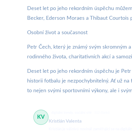
Deset let po jeho rekordním úspěchu můžeme 
Becker, Ederson Moraes a Thibaut Courtois p
Osobní život a současnost
Petr Čech, který je známý svým skromným a p
rodinného života, charitativních akcí a samo
Deset let po jeho rekordním úspěchu je Petr
historii fotbalu je nezpochybnitelný. Ať už n
to nejen svými sportovními výkony, ale i svým
digitální trendy, sociální sítě
512 článků
KV
Kristián Valenta
Kristián je vášnivý novinář zaměřující se na digit