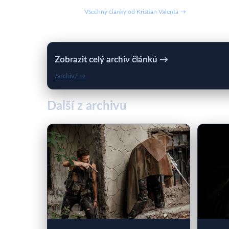
Všechny články od Kristián Valenta →
Zobrazit celý archiv článků →
/archiv/ →
Další z archivu