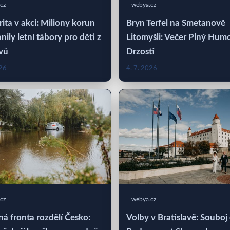
cz
webya.cz
rita v akci: Miliony korun
Bryn Terfel na Smetanově
nily letní tábory pro děti z
Litomyšli: Večer Plný Hum
vů
Drzosti
026
4. 7. 2026
cz
webya.cz
á fronta rozdělí Česko:
Volby v Bratislavě: Souboj