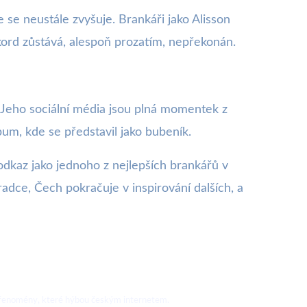
e neustále zvyšuje. Brankáři jako Alisson
ord zůstává, alespoň prozatím, nepřekonán.
 Jeho sociální média jsou plná momentek z
um, kde se představil jako bubeník.
dkaz jako jednoho z nejlepších brankářů v
radce, Čech pokračuje v inspirování dalších, a
nové fenomény, které hýbou českým internetem.