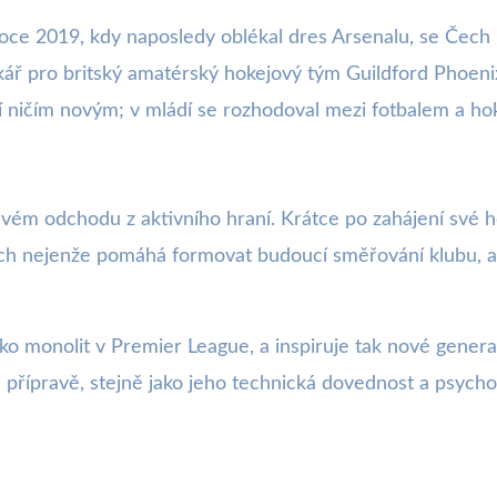
oce 2019, kdy naposledy oblékal dres Arsenalu, se Čech n
ankář pro britský amatérský hokejový tým Guildford Phoen
ničím novým; v mládí se rozhodoval mezi fotbalem a hoke
svém odchodu z aktivního hraní. Krátce po zahájení své h
Čech nejenže pomáhá formovat budoucí směřování klubu, a
jako monolit v Premier League, a inspiruje tak nové gene
 přípravě, stejně jako jeho technická dovednost a psychol