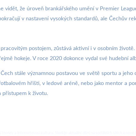
vidět, že úroveň brankářského umění v Premier League s
okračují v nastavení vysokých standardů, ale Čechův rek
racovitým postojem, zůstává aktivní i v osobním životě.
zřejmě hokeje. V roce 2020 dokonce vydal své hudební alb
 Čech stále významnou postavou ve světě sportu a jeho o
a fotbalovém hřišti, v ledové aréně, nebo jako mentor a po
 přístupem k životu.
ální trendy a internetovou kulturu. Sleduje aktuální dění na sociálních sítích a 