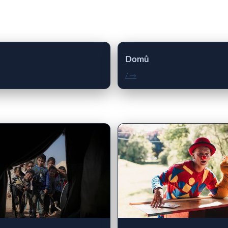
Domů
/ →