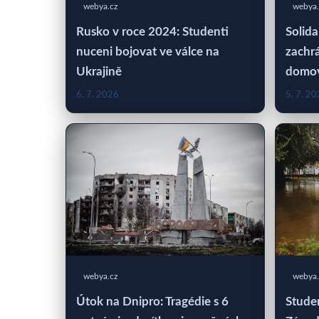
webya.cz
webya.
Rusko v roce 2024: Studenti
Solida
nuceni bojovat ve válce na
zachrá
Ukrajině
domo
6. 7. 2026
5. 7. 2
webya.cz
webya.
Útok na Dnipro: Tragédie s 6
Studen