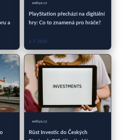
webya.cz
PlayStation přechází na digitální
oru a
hry: Co to znamená pro hráče?
2. 7. 2026
webya.cz
 o
Růst Investic do Českých