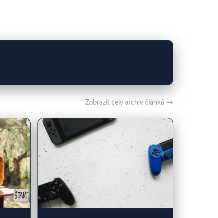
Zobrazit celý archiv článků →