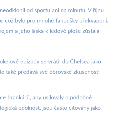
eodklonil od sportu ani na minutu. V říjnu
ix, což bylo pro mnohé fanoušky překvapení.
jem a jeho láska k ledové ploše zůstala.
okejové epizody se vrátil do Chelsea jako
le také předává své obrovské zkušenosti
race brankářů, aby usilovaly o podobné
ogická odolnost, jsou často citovány jako