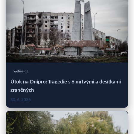
webya.cz
Útok na Dnipro: Tragédie s 6 mrtvými a desítkami
zraněných
30. 6. 2026