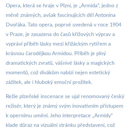
Opera, která se hraje v Plzni, je „Armida“, jedno z
méně známých, avšak fascinujících děl Antonína
Dvořáka. Tato opera, poprvé uvedená v roce 1904
v Praze, je zasazena do časů křížových výprav a
vypráví příběh lásky mezi křižáckým rytířem a
krásnou čarodějkou Armidou. Příběh je plný
dramatických zvratů, vášnivé lásky a magických
momentů, což divákům nabízí nejen estetický
zážitek, ale i hluboký emoční prožitek.
Režie plzeňské inscenace se ujal renomovaný český
režisér, který je známý svým inovativním přístupem
k opernímu umění. Jeho interpretace „Armidy“
klade důraz na vizuální stránku představení, což