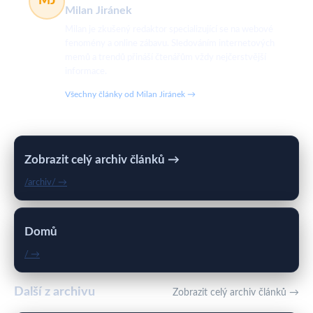
MJ
Milan Jiránek
Milan je zkušený redaktor specializující se na webové
fenomény a online zábavu. Sledováním internetových
memů a trendů přináší čtenářům vždy nejčerstvější
informace.
Všechny články od Milan Jiránek →
Zobrazit celý archiv článků →
/archiv/ →
Domů
/ →
Další z archivu
Zobrazit celý archiv článků →