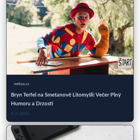
webya.cz
Bryn Terfel na Smetanově Litomyšli: Večer Plný
Humoru a Drzosti
4. 7. 2026