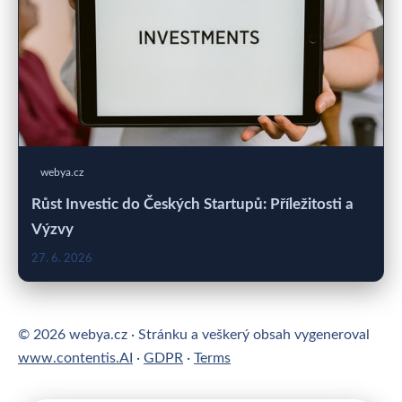
webya.cz
Růst Investic do Českých Startupů: Příležitosti a
Výzvy
27. 6. 2026
© 2026 webya.cz · Stránku a veškerý obsah vygeneroval
www.contentis.AI
·
GDPR
·
Terms