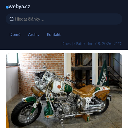
webya.cz
Domů
Archiv
Kontakt
Dnes je Pátek dne 7 8. 2026
· 21°C