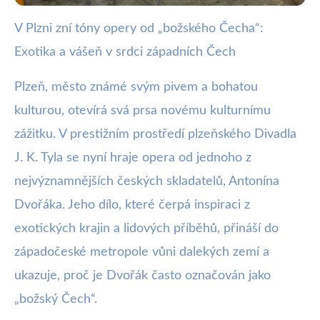
V Plzni zní tóny opery od „božského Čecha“:
webya.cz
Exotika a vášeň v srdci západních Čech
Plzeň ožívá Dvořákovou Operou:
Exotická Armida v srdci Čech
Plzeň, město známé svým pivem a bohatou
kulturou, otevírá svá prsa novému kulturnímu
30. 1. 2026
· 3 min čtení · Autor: Milan Jiránek
zážitku. V prestižním prostředí plzeňského Divadla
J. K. Tyla se nyní hraje opera od jednoho z
nejvýznamnějších českých skladatelů, Antonína
Dvořáka. Jeho dílo, které čerpá inspiraci z
exotických krajin a lidových příběhů, přináší do
západočeské metropole vůni dalekých zemí a
ukazuje, proč je Dvořák často označován jako
„božský Čech“.