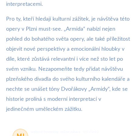
interpretacemi.
Pro ty, kteří hledají kulturní zážitek, je návštěva této
opery v Plzni must-see. „Armida“ nabízí nejen
pohled do bohatého světa opery, ale také příležitost
objevit nové perspektivy a emocionální hloubky v
díle, které zůstává relevantní i více než sto let po
svém vzniku. Nezapomeňte tedy přidat návštěvu
plzeňského divadla do svého kulturního kalendáře a
nechte se unášet tóny Dvořákovy „Armidy“, kde se
historie prolíná s moderní interpretací v
jedinečném uměleckém zážitku.
webové fenomény, online zábava
469 článků