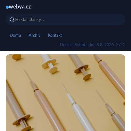
webya.cz
Domů
Archiv
Kontakt
Dnes je Sobota dne 8 8. 2026
· 27°C