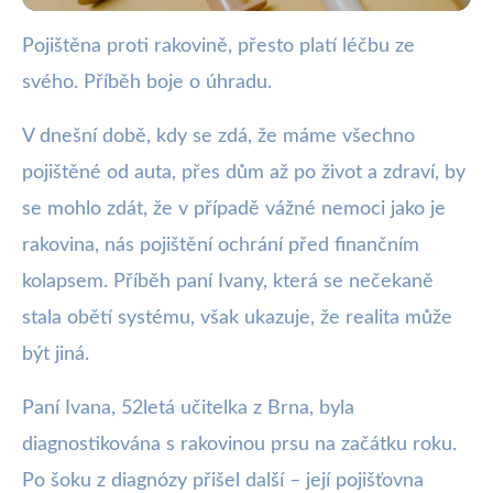
Pojištěna proti rakovině, přesto platí léčbu ze
webya.cz
svého. Příběh boje o úhradu.
Pojištěna proti rakovině, ale platí
léčbu sama: Boj o úhradu
V dnešní době, kdy se zdá, že máme všechno
pojištěné od auta, přes dům až po život a zdraví, by
3. 2. 2026
· 4 min čtení · Autor: Kristián Valenta
se mohlo zdát, že v případě vážné nemoci jako je
rakovina, nás pojištění ochrání před finančním
kolapsem. Příběh paní Ivany, která se nečekaně
stala obětí systému, však ukazuje, že realita může
být jiná.
Paní Ivana, 52letá učitelka z Brna, byla
diagnostikována s rakovinou prsu na začátku roku.
Po šoku z diagnózy přišel další – její pojišťovna