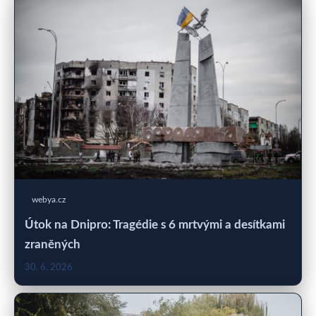
webya.cz
Útok na Dnipro: Tragédie s 6 mrtvými a desítkami
zraněných
30. 6. 2026