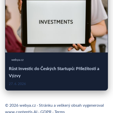
webya.cz
Růst Investic do Českých Startupů: Příležitosti a
Výzvy
27. 6. 2026
© 2026 webya.cz · Stránku a veškerý obsah vygeneroval
www.contentis.AI
·
GDPR
·
Terms