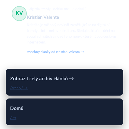
digitální trendy, sociální sítě
512 článků
KV
Kristián Valenta
Kristián je vášnivý novinář zaměřující se na digitální
trendy a internetovou kulturu. Sleduje aktuální dění na
sociálních sítích a nové fenomény, které hýbou českým
internetem.
Všechny články od Kristián Valenta →
Zobrazit celý archiv článků →
/archiv/ →
Domů
/ →