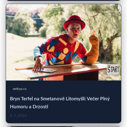
webya.cz
Bryn Terfel na Smetanově Litomyšli: Večer Plný
Humoru a Drzosti
4. 7. 2026