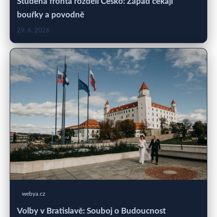
Studená fronta rozdělí Česko: Západ čekají
bouřky a povodně
29. 6. 2026
webya.cz
Volby v Bratislavě: Souboj o Budoucnost