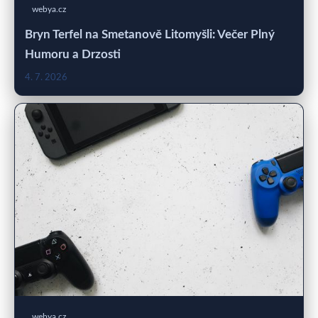
webya.cz
Bryn Terfel na Smetanově Litomyšli: Večer Plný
Humoru a Drzosti
4. 7. 2026
webya.cz