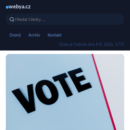
webya.cz
Domů
Archiv
Kontakt
Dnes je Sobota dne 8 8. 2026
· 17°C