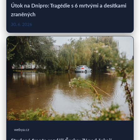
Útok na Dnipro: Tragédie s 6 mrtvými a desítkami
zraněných
30. 6. 2026
webya.cz