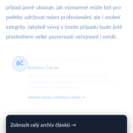
případ jasně ukazuje, jak významné může být pro
politiky udržovat nejen profesionální, ale i osobní
integrity. Jakýkoli vývoj v tomto případu bude jistě
předmětem velké pozornosti veřejnosti i médií.
internetové trendy, sociální média
511 článků
BČ
Barbora Černá
Barbora je vášnivá novinářka sledující nejnovější
internetové trendy a sociální média. Zaměřuje se na
virální obsah a digitální kulturu.
Všechny články od Barbora Černá →
Zobrazit celý archiv článků →