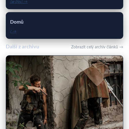
/archiv/ →
Domů
/ →
Další z archivu
Zobrazit celý archiv článků →