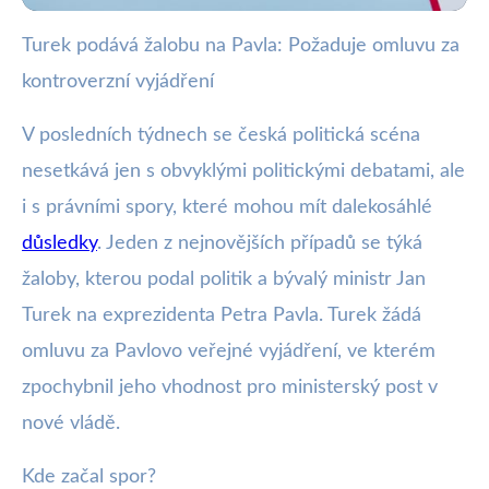
Turek podává žalobu na Pavla: Požaduje omluvu za
webya.cz
kontroverzní vyjádření
Politik Turek žádá omluvu od
exprezidenta Pavla za kritiku
V posledních týdnech se česká politická scéna
nesetkává jen s obvyklými politickými debatami, ale
10. 1. 2026
· 3 min čtení · Autor: Barbora Černá
i s právními spory, které mohou mít dalekosáhlé
důsledky
. Jeden z nejnovějších případů se týká
žaloby, kterou podal politik a bývalý ministr Jan
Turek na exprezidenta Petra Pavla. Turek žádá
omluvu za Pavlovo veřejné vyjádření, ve kterém
zpochybnil jeho vhodnost pro ministerský post v
nové vládě.
Kde začal spor?