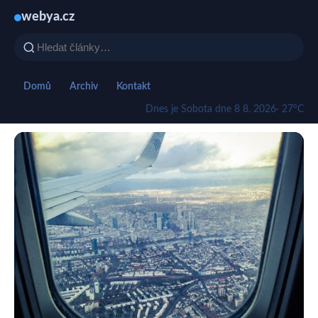
webya.cz
Domů
Archiv
Kontakt
Dnes je Sobota dne 8 8. 2026
· 27°C