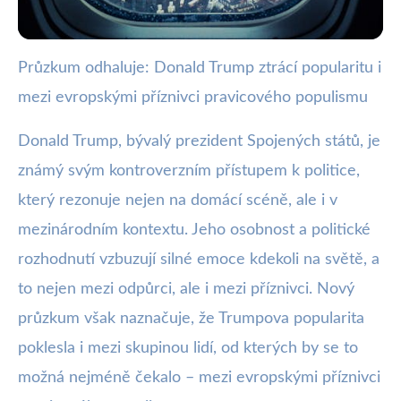
Průzkum odhaluje: Donald Trump ztrácí popularitu i
webya.cz
mezi evropskými příznivci pravicového populismu
Popularita Trumpa klesá mezi
evropskými pravicovými populisty
Donald Trump, bývalý prezident Spojených států, je
známý svým kontroverzním přístupem k politice,
30. 12. 2025
· 3 min čtení · Autor: Kristián Valenta
který rezonuje nejen na domácí scéně, ale i v
mezinárodním kontextu. Jeho osobnost a politické
rozhodnutí vzbuzují silné emoce kdekoli na světě, a
to nejen mezi odpůrci, ale i mezi příznivci. Nový
průzkum však naznačuje, že Trumpova popularita
poklesla i mezi skupinou lidí, od kterých by se to
možná nejméně čekalo – mezi evropskými příznivci