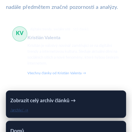
nadále předmětem značné pozornosti a analýzy.
digitální trendy, sociální sítě
512 článků
KV
Kristián Valenta
Kristián je vášnivý novinář zaměřující se na digitální
trendy a internetovou kulturu. Sleduje aktuální dění na
sociálních sítích a nové fenomény, které hýbou českým
internetem.
Všechny články od Kristián Valenta →
Zobrazit celý archiv článků →
/archiv/ →
Domů