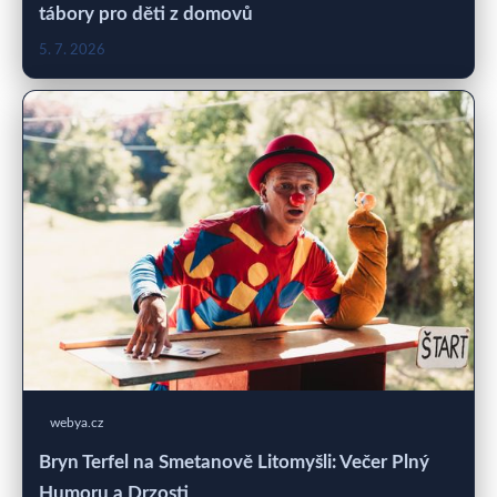
tábory pro děti z domovů
5. 7. 2026
webya.cz
Bryn Terfel na Smetanově Litomyšli: Večer Plný
Humoru a Drzosti