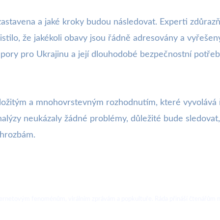
astavena a jaké kroky budou následovat. Experti zdůrazňu
tilo, že jakékoli obavy jsou řádně adresovány a vyřešeny.
dpory pro Ukrajinu a její dlouhodobé bezpečnostní potřeb
složitým a mnohovrstevným rozhodnutím, které vyvolává 
alýzy neukázaly žádné problémy, důležité bude sledovat, 
m hrozbám.
ternetovým fenoménům, virálním zprávám a popkultuře. Ráda přináší čtenářům no