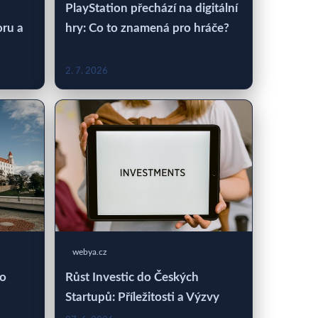
PlayStation přechází na digitální
oru a
hry: Co to znamená pro hráče?
2. 7. 2026
webya.cz
 o
Růst Investic do Českých
Startupů: Příležitosti a Výzvy