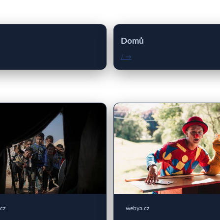
Domů
/ →
cz
webya.cz