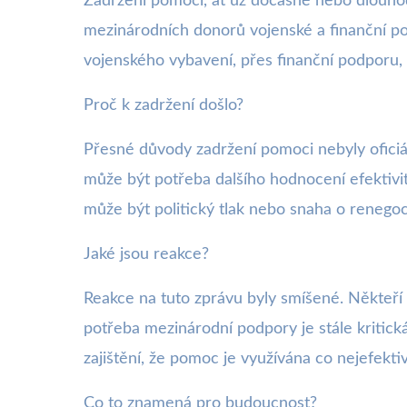
Zadržení pomoci, ať už dočasné nebo dlou
mezinárodních donorů vojenské a finanční po
vojenského vybavení, přes finanční podporu,
Proč k zadržení došlo?
Přesné důvody zadržení pomoci nebyly oficiáln
může být potřeba dalšího hodnocení efektivi
může být politický tlak nebo snaha o renegoc
Jaké jsou reakce?
Reakce na tuto zprávu byly smíšené. Někteří kr
potřeba mezinárodní podpory je stále kritická. 
zajištění, že pomoc je využívána co nejefektiv
Co to znamená pro budoucnost?