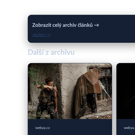
Zobrazit celý archiv článků →
/archiv/ →
Další z archivu
webya.cz
webya.