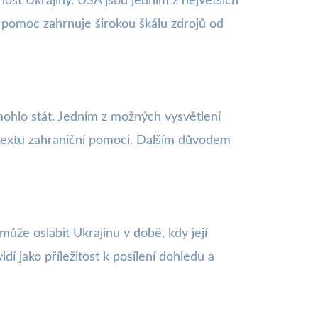
st Ukrajiny. USA jsou jedním z největších
 pomoc zahrnuje širokou škálu zdrojů od
 mohlo stát. Jedním z možných vysvětlení
ntextu zahraniční pomoci. Dalším důvodem
může oslabit Ukrajinu v době, kdy její
idí jako příležitost k posílení dohledu a