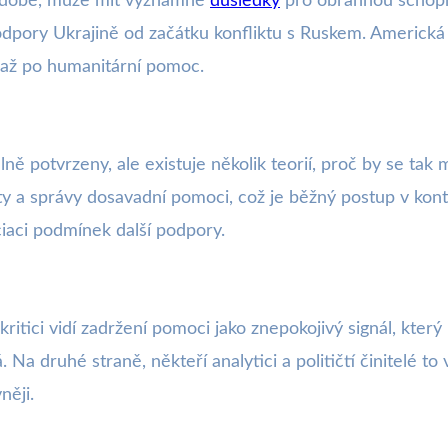
hodobé, může mít významné
důsledky
pro obrannou schopno
dpory Ukrajině od začátku konfliktu s Ruskem. Americká
 až po humanitární pomoc.
ě potvrzeny, ale existuje několik teorií, proč by se tak
ty a správy dosavadní pomoci, což je běžný postup v ko
iaci podmínek další podpory.
itici vidí zadržení pomoci jako znepokojivý signál, který 
Na druhé straně, někteří analytici a političtí činitelé to v
něji.