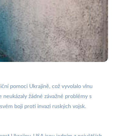
y a dopady
ční pomoci Ukrajině, což vyvolalo vlnu
ize neukázaly žádné závažné problémy s
vém boji proti invazi ruských vojsk.