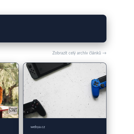
Zobrazit celý archiv článků →
webya.cz