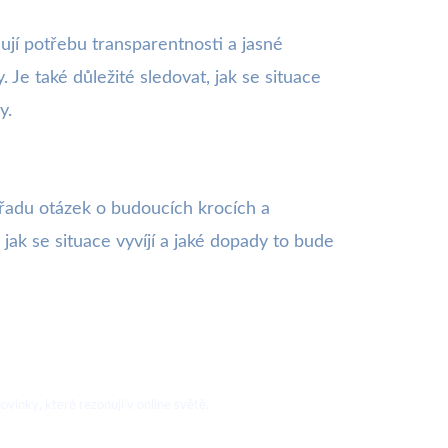
jí potřebu transparentnosti a jasné
 Je také důležité sledovat, jak se situace
y.
řadu otázek o budoucích krocích a
jak se situace vyvíjí a jaké dopady to bude
vinky, které rezonují v online světě.