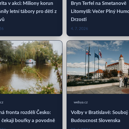
rita v akci: Miliony korun
Bryn Terfel na Smetanově
nily letní tábory pro děti z
Litomyšli: Večer Plný Hum
vů
Drzosti
026
4. 7. 2026
cz
webya.cz
á fronta rozdělí Česko:
Volby v Bratislavě: Souboj
 čekají bouřky a povodně
Budoucnost Slovenska