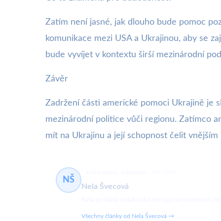
Zatím není jasné, jak dlouho bude pomoc poz
komunikace mezi USA a Ukrajinou, aby se zajis
bude vyvíjet v kontextu širší mezinárodní po
Závěr
Zadržení části americké pomoci Ukrajině je 
mezinárodní politice vůči regionu. Zatímco an
mít na Ukrajinu a její schopnost čelit vnější
virální zprávy, popkultura
469 článků
NŠ
Nela Švecová
Nela je mladá redaktorka věnující se moderním in
Všechny články od Nela Švecová →