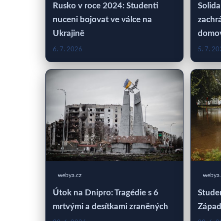
Rusko v roce 2024: Studenti
Solida
nuceni bojovat ve válce na
zachrá
Ukrajině
domo
6. 7. 2026
5. 7. 2
webya.cz
webya.
Útok na Dnipro: Tragédie s 6
Studen
mrtvými a desítkami zraněných
Západ