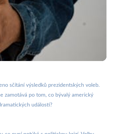
emokracie?
no sčítání výsledků prezidentských voleb.
 více zamotává po tom, co bývalý americký
ramatických událostí?