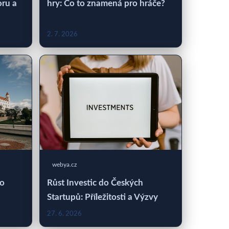
oru a
hry: Co to znamená pro hráče?
2. 7. 2026
webya.cz
 o
Růst Investic do Českých
Startupů: Příležitosti a Výzvy
27. 6. 2026