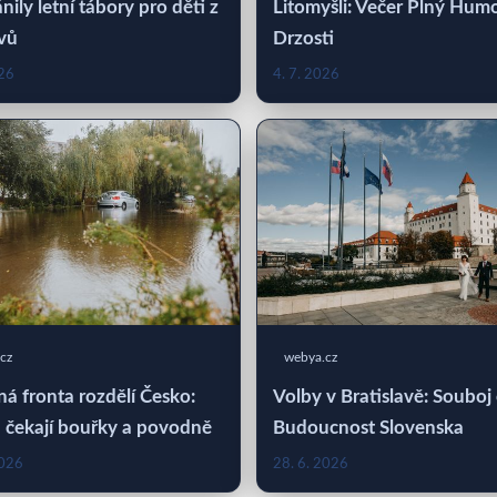
nily letní tábory pro děti z
Litomyšli: Večer Plný Hum
vů
Drzosti
026
4. 7. 2026
cz
webya.cz
á fronta rozdělí Česko:
Volby v Bratislavě: Souboj
 čekají bouřky a povodně
Budoucnost Slovenska
2026
28. 6. 2026