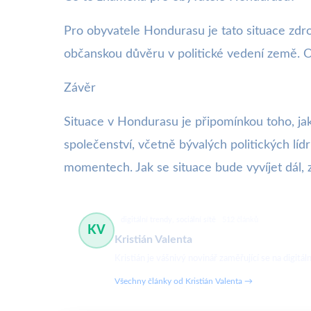
Pro obyvatele Hondurasu je tato situace zdro
občanskou důvěru v politické vedení země. 
Závěr
Situace v Hondurasu je připomínkou toho, ja
společenství, včetně bývalých politických líd
momentech. Jak se situace bude vyvíjet dál, z
digitální trendy, sociální sítě
512 článků
KV
Kristián Valenta
Kristián je vášnivý novinář zaměřující se na digit
Všechny články od Kristián Valenta →