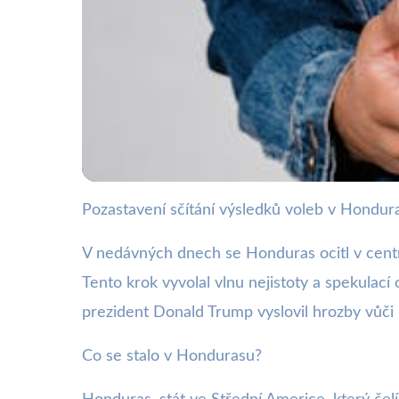
Pozastavení sčítání výsledků voleb v Hondu
webya.cz
Pozastavení voleb v
V nedávných dnech se Honduras ocitl v centr
Tento krok vyvolal vlnu nejistoty a spekulací
3. 12. 2025
· 3 min čtení · Autor: Kristián Valenta
prezident Donald Trump vyslovil hrozby vů
Co se stalo v Hondurasu?