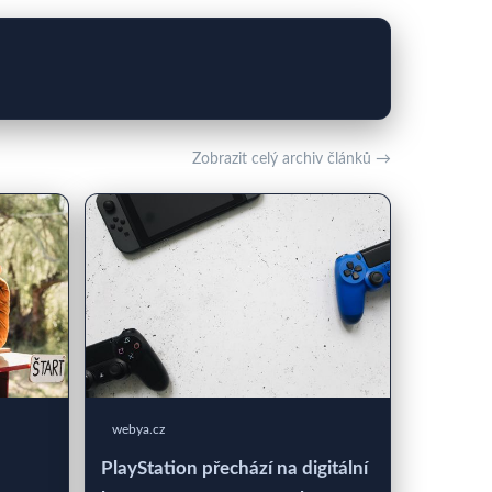
Zobrazit celý archiv článků →
webya.cz
PlayStation přechází na digitální