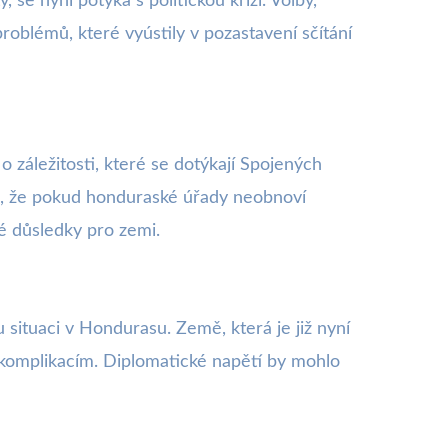
se nyní potýká s politickou krizí. Volby,
blémů, které vyústily v pozastavení sčítání
 o záležitosti, které se dotýkají Spojených
ozil, že pokud honduraské úřady neobnoví
ké důsledky pro zemi.
situaci v Hondurasu. Země, která je již nyní
 komplikacím. Diplomatické napětí by mohlo