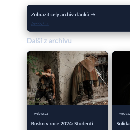
Zobrazit celý archiv článků →
/archiv/ →
Další z archivu
webya.cz
webya.
Rusko v roce 2024: Studenti
Solida