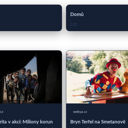
Domů
/ →
cz
webya.cz
rita v akci: Miliony korun
Bryn Terfel na Smetanově