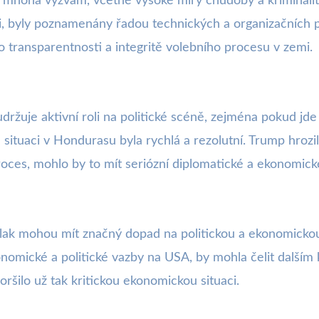
 mnoha výzvám, včetně vysoké míry chudoby a kriminality, 
 byly poznamenány řadou technických a organizačních pro
o transparentnosti a integritě volebního procesu v zemi.
udržuje aktivní roli na politické scéně, zejména pokud jde
 na situaci v Hondurasu byla rychlá a rezolutní. Trump hr
 proces, mohlo by to mít seriózní diplomatické a ekonomic
lak mohou mít značný dopad na politickou a ekonomickou 
onomické a politické vazby na USA, by mohla čelit dalším
ršilo už tak kritickou ekonomickou situaci.