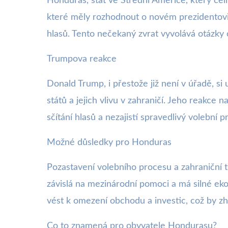
Honduras, stát ve Střední Americe, který čelí
které měly rozhodnout o novém prezidentovi,
hlasů. Tento nečekaný zvrat vyvolává otázky 
Trumpova reakce
Donald Trump, i přestože již není v úřadě, si 
států a jejich vlivu v zahraničí. Jeho reakce
sčítání hlasů a nezajistí spravedlivý volební
Možné důsledky pro Honduras
Pozastavení volebního procesu a zahraniční t
závislá na mezinárodní pomoci a má silné ek
vést k omezení obchodu a investic, což by zho
Co to znamená pro obyvatele Hondurasu?