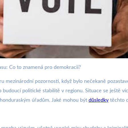
rasu: Co to znamená pro demokracii?
 Hondurasu: Hrozí krize d
u mezinárodní pozornosti, když bylo nečekaně pozastave
 o budoucí politické stabilitě v regionu. Situace se ještě
či honduraským úřadům. Jaké mohou být
důsledky
těchto d