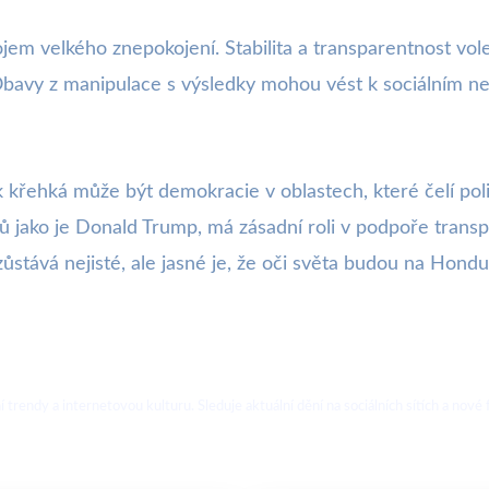
jem velkého znepokojení. Stabilita a transparentnost vol
Obavy z manipulace s výsledky mohou vést k sociálním n
k křehká může být demokracie v oblastech, které čelí p
rů jako je Donald Trump, má zásadní roli v podpoře transp
ůstává nejisté, ale jasné je, že oči světa budou na Hondu
ální trendy a internetovou kulturu. Sleduje aktuální dění na sociálních sítích a 