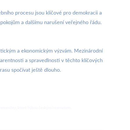
ebního procesu jsou klíčové pro demokracii a
epokojům a dalšímu narušení veřejného řádu.
olitickým a ekonomickým výzvám. Mezinárodní
arentnosti a spravedlnosti v těchto klíčových
rasu spočívat ještě dlouho.
nové fenomény, které hýbou českým internetem.