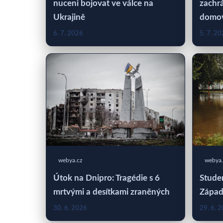
nuceni bojovat ve válce na
zachrá
Ukrajině
domo
6. 7. 2026
5. 7. 2
webya.cz
webya.
Útok na Dnipro: Tragédie s 6
Studen
mrtvými a desítkami zraněných
Západ
30. 6. 2026
29. 6. 