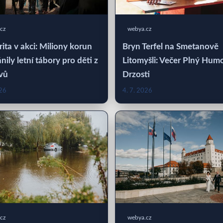
cz
webya.cz
rita v akci: Miliony korun
Bryn Terfel na Smetanově
nily letní tábory pro děti z
Litomyšli: Večer Plný Hum
vů
Drzosti
026
4. 7. 2026
cz
webya.cz