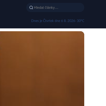
Dnes je Čtvrtek dne 6 8. 2026
· 30°C