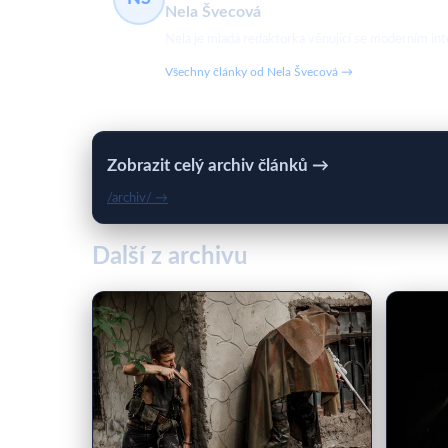
Nela Švecová
Nela je mladá redaktorka věnující se moderním in
Všechny články od Nela Švecová →
Zobrazit celý archiv článků →
/archiv/ →
Další z archivu