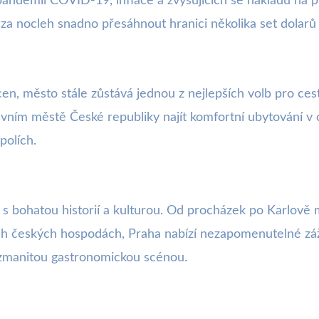
andemii COVID-19, inflace a zvyšujících se nákladů na p
za nocleh snadno přesáhnout hranici několika set dolarů 
cen, město stále zůstává jednou z nejlepších volb pro c
avním městě České republiky najít komfortní ubytování v 
polích.
 s bohatou historií a kulturou. Od procházek po Karlově 
čních českých hospodách, Praha nabízí nezapomenutelné zá
zmanitou gastronomickou scénou.