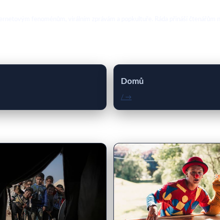
ternetovým fenoménům, virálním zprávám a popkultuře. Ráda přináší čtenářům no
Domů
/ →