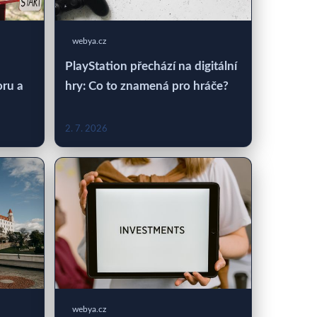
webya.cz
PlayStation přechází na digitální
oru a
hry: Co to znamená pro hráče?
2. 7. 2026
webya.cz