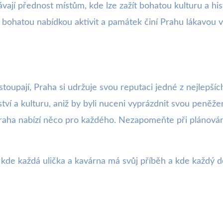
dávají přednost místům, kde lze zažít bohatou kulturu a hi
ohatou nabídkou aktivit a památek činí Prahu lákavou vol
oupají, Praha si udržuje svou reputaci jedné z nejlepšíc
ství a kulturu, aniž by byli nuceni vyprázdnit svou peněžen
raha nabízí něco pro každého. Nezapomeňte při plánování 
, kde každá ulička a kavárna má svůj příběh a kde každý 