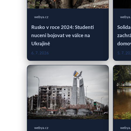
webya.cz
webya.
Rusko v roce 2024: Studenti
Solida
nuceni bojovat ve válce na
zachrá
Ukrajině
domo
6. 7. 2026
5. 7. 2
webya.cz
webya.