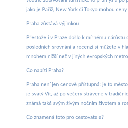
včetně zotavování turistického průmyslu po p
jako je Paříž, New York či Tokyo mohou ceny 
Praha zůstává výjimkou
Přestože i v Praze došlo k mírnému nárůstu 
posledních srovnání a recenzí si můžete v hl
mnohem nižší než v jiných evropských metro
Co nabízí Praha?
Praha není jen cenově přístupná; je to město
je svatý Vít, až po večery strávené v tradi
známá také svým živým nočním životem a ro
Co znamená toto pro cestovatele?