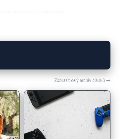
vinky, které rezonují v online světě.
Zobrazit celý archiv článků →