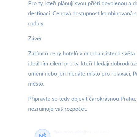
Pro ty, kteří plánují svou příští dovolenou a 
destinací. Cenová dostupnost kombinovaná s b
rodiny.
Závěr
Zatímco ceny hotelů v mnoha částech světa st
ideálním cílem pro ty, kteří hledají dobrodruž
umění nebo jen hledáte místo pro relaxaci, P
město.
Připravte se tedy objevit čarokrásnou Prahu
nezruinuje váš rozpočet.
virální zprávy, popkultura
469 článků
NŠ