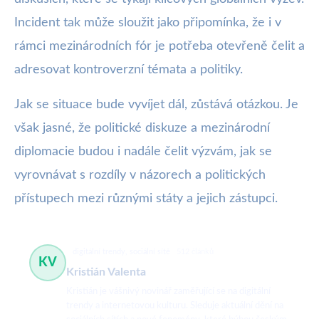
Incident tak může sloužit jako připomínka, že i v
rámci mezinárodních fór je potřeba otevřeně čelit a
adresovat kontroverzní témata a politiky.
Jak se situace bude vyvíjet dál, zůstává otázkou. Je
však jasné, že politické diskuze a mezinárodní
diplomacie budou i nadále čelit výzvám, jak se
vyrovnávat s rozdíly v názorech a politických
přístupech mezi různými státy a jejich zástupci.
digitální trendy, sociální sítě
512 článků
KV
Kristián Valenta
Kristián je vášnivý novinář zaměřující se na digitální
trendy a internetovou kulturu. Sleduje aktuální dění na