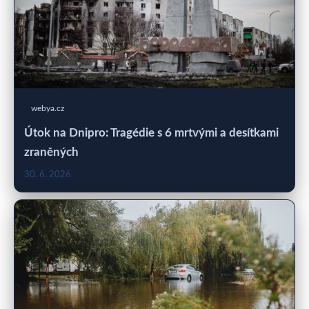
webya.cz
Útok na Dnipro: Tragédie s 6 mrtvými a desítkami
zraněných
30. 6. 2026