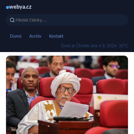
webya.cz
Domů
Archiv
Kontakt
Dnes je Čtvrtek dne 6 8. 2026
· 31°C