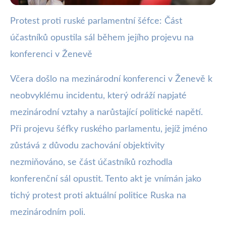
Protest proti ruské parlamentní šéfce: Část
webya.cz
účastníků opustila sál během jejího projevu na
Protest na konferenci v Ženevě:
konferenci v Ženevě
Účastníci opustili sál během
Včera došlo na mezinárodní konferenci v Ženevě k
projevu Ruska
neobvyklému incidentu, který odráží napjaté
30. 7. 2025
· 3 min čtení · Autor: Kristián Valenta
mezinárodní vztahy a narůstající politické napětí.
Při projevu šéfky ruského parlamentu, jejíž jméno
zůstává z důvodu zachování objektivity
nezmiňováno, se část účastníků rozhodla
konferenční sál opustit. Tento akt je vnímán jako
tichý protest proti aktuální politice Ruska na
mezinárodním poli.