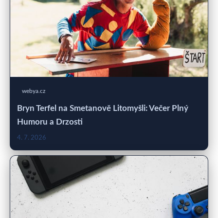
webya.cz
Bryn Terfel na Smetanově Litomyšli: Večer Plný
Humoru a Drzosti
4. 7. 2026