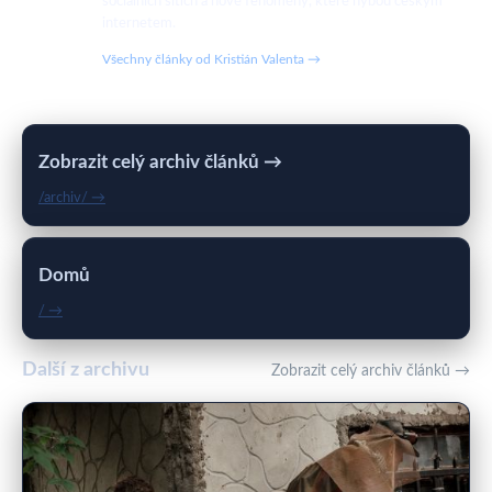
sociálních sítích a nové fenomény, které hýbou českým
internetem.
Všechny články od Kristián Valenta →
Zobrazit celý archiv článků →
/archiv/ →
Domů
/ →
Další z archivu
Zobrazit celý archiv článků →