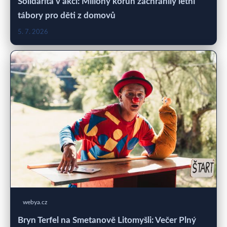
Solidarita v akci: Miliony korun zachránily letní
tábory pro děti z domovů
5. 7. 2026
webya.cz
Bryn Terfel na Smetanově Litomyšli: Večer Plný