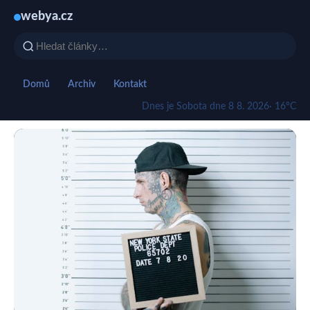
webya.cz
Domů
Archiv
Kontakt
Dnes je Sobota dne 8 8. 2026
· 16°C