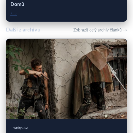
Domů
/ →
Další z archivu
Zobrazit celý archiv článků →
webya.cz