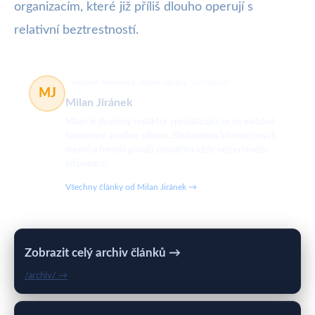
organizacím, které již příliš dlouho operují s
relativní beztrestností.
webové fenomény, online zábava
469 článků
MJ
Milan Jiránek
Milan je zkušený redaktor specializující se na webové
fenomény a online zábavu. Sledováním internetových
memů a trendů přináší čtenářům vždy nejčerstvější
informace.
Všechny články od Milan Jiránek →
Zobrazit celý archiv článků →
/archiv/ →