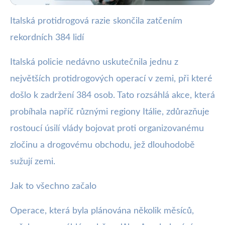
Italská protidrogová razie skončila zatčením
webya.cz
rekordních 384 lidí
Rekordní zátah v Itálii: 384
zatčených v boji proti drogám
Italská policie nedávno uskutečnila jednu z
největších protidrogových operací v zemi, při které
21. 12. 2025
· 3 min čtení · Autor: Milan Jiránek
došlo k zadržení 384 osob. Tato rozsáhlá akce, která
probíhala napříč různými regiony Itálie, zdůrazňuje
rostoucí úsilí vlády bojovat proti organizovanému
zločinu a drogovému obchodu, jež dlouhodobě
sužují zemi.
Jak to všechno začalo
Operace, která byla plánována několik měsíců,