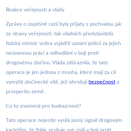
Reakce veřejnosti a vlády
Zprávy o úspěšné razii byly přijaty s pochvalou jak
ze strany veřejnosti, tak vládních představitelů.
Italský ministr vnitra vyjádřil uznání policii za jejich
neúnavnou práci a odhodlání v boji proti
drogovému zločinu. Vláda zdůraznila, že tato
operace je jen jednou z mnoha, které mají za cíl
vymýtit zločinecké sítě, jež ohrožují
bezpečnost
a
prosperitu země.
Co to znamená pro budoucnost?
Tato operace nejenže vysílá jasný signál drogovým
kartelům, že Itálie zesiluje své úsilí v boji proti