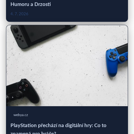
Humoru a Drzosti
4. 7. 2026
webya.cz
PlayStation přechází na digitální hry: Co to
znamená pro hráče?