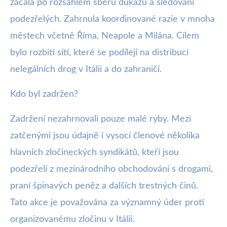
začala po rozsáhlém sběru důkazů a sledování
podezřelých. Zahrnula koordinované razie v mnoha
městech včetně Říma, Neapole a Milána. Cílem
bylo rozbití sítí, které se podílejí na distribuci
nelegálních drog v Itálii a do zahraničí.
Kdo byl zadržen?
Zadržení nezahrnovali pouze malé ryby. Mezi
zatčenými jsou údajně i vysocí členové několika
hlavních zločineckých syndikátů, kteří jsou
podezřelí z mezinárodního obchodování s drogami,
praní špinavých peněz a dalších trestných činů.
Tato akce je považována za významný úder proti
organizovanému zločinu v Itálii.