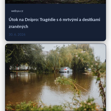
webya.cz
Útok na Dnipro: Tragédie s 6 mrtvými a desítkami
zraněných
30. 6. 2026