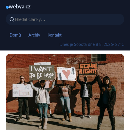
webya.cz
Domů
Archiv
Kontakt
Dnes je Sobota dne 8 8. 2026
· 27°C