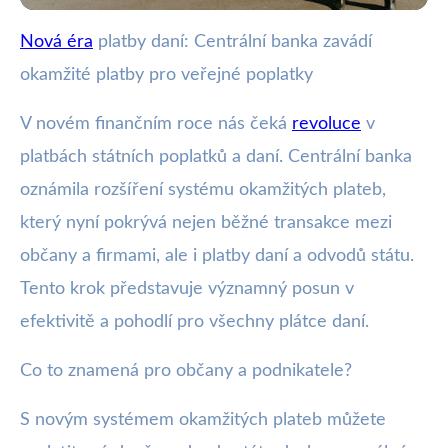
Nová éra
platby daní: Centrální banka zavádí
webya.cz
okamžité platby pro veřejné poplatky
Revoluce ve výběru daní:
Okamžité platby pro veřejné
V novém finančním roce nás čeká
revoluce
v
platbách státních poplatků a daní. Centrální banka
poplatky!
oznámila rozšíření systému okamžitých plateb,
18. 11. 2025
· 3 min čtení · Autor: Nela Švecová
který nyní pokrývá nejen běžné transakce mezi
občany a firmami, ale i platby daní a odvodů státu.
Tento krok představuje významný posun v
efektivitě a pohodlí pro všechny plátce daní.
Co to znamená pro občany a podnikatele?
S novým systémem okamžitých plateb můžete