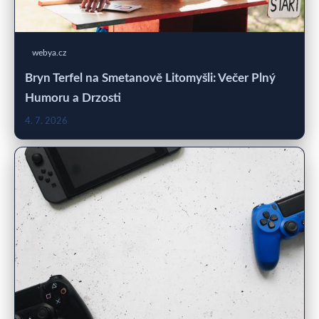
webya.cz
Bryn Terfel na Smetanově Litomyšli: Večer Plný
Humoru a Drzosti
4. 7. 2026