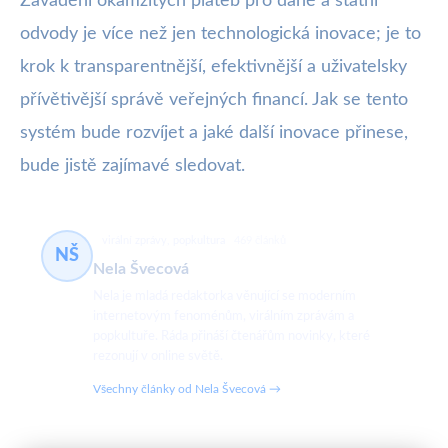
Zavádění okamžitých plateb pro daně a státní
odvody je více než jen technologická inovace; je to
krok k transparentnější, efektivnější a uživatelsky
přívětivější správě veřejných financí. Jak se tento
systém bude rozvíjet a jaké další inovace přinese,
bude jistě zajímavé sledovat.
virální zprávy, popkultura
469 článků
NŠ
Nela Švecová
Nela je mladá redaktorka věnující se moderním
internetovým fenoménům, virálním zprávám a
popkultuře. Ráda přináší čtenářům novinky, které
rezonují v online světě.
Všechny články od Nela Švecová →