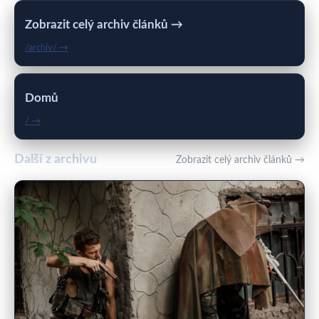
Zobrazit celý archiv článků →
/archiv/ →
Domů
/ →
Další z archivu
Zobrazit celý archiv článků →