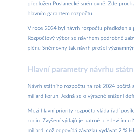
předložen Poslanecké sněmovně. Zde procház
hlavním garantem rozpočtu.
V roce 2024 byl návrh rozpočtu předložen 
Rozpočtový výbor se návrhem podrobně zabýv
plénu Sněmovny tak návrh prošel významný
Hlavní parametry návrhu státn
Návrh státního rozpočtu na rok 2024 počítá s
miliard korun. Jedná se o výrazné snížení def
Mezi hlavní priority rozpočtu vláda řadí posí
rodin. Zvýšení výdajů je patrné především u
miliard, což odpovídá závazku vydávat 2 %