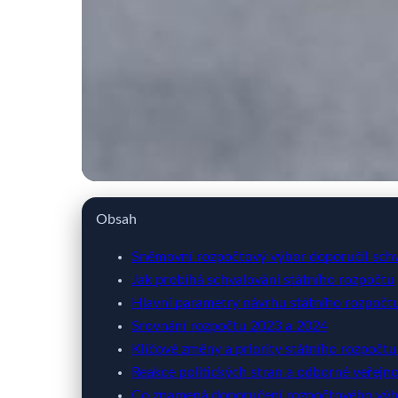
webya.cz
Obsah
Rozpočtový výbor do
Sněmovní rozpočtový výbor doporučil schv
Jak probíhá schvalování státního rozpočtu
Hlavní parametry návrhu státního rozpočt
25. 2. 2026
· 9 min čtení · Autor: Kristián Valenta
Srovnání rozpočtu 2023 a 2024
Klíčové změny a priority státního rozpočt
Reakce politických stran a odborné veřejno
Co znamená doporučení rozpočtového výb