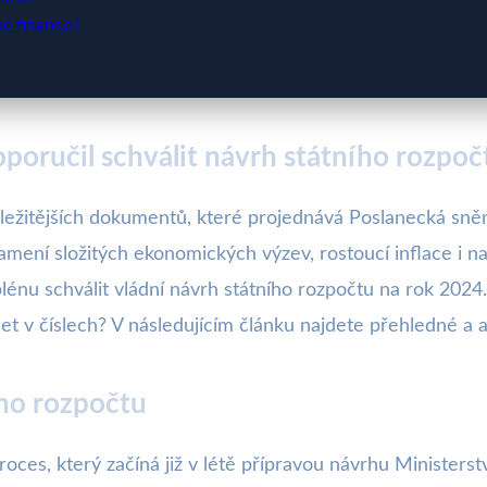
né finance?
oručil schválit návrh státního rozpoč
důležitějších dokumentů, které projednává Poslanecká s
amení složitých ekonomických výzev, rostoucí inflace i na
énu schválit vládní návrh státního rozpočtu na rok 202
et v číslech? V následujícím článku najdete přehledné a a
ího rozpočtu
oces, který začíná již v létě přípravou návrhu Ministerstv