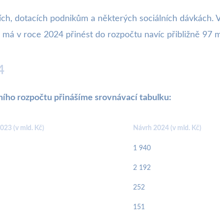
ích, dotacích podnikům a některých sociálních dávkách. V
 má v roce 2024 přinést do rozpočtu navíc přibližně 97 m
4
ního rozpočtu přinášíme srovnávací tabulku:
023 (v mld. Kč)
Návrh 2024 (v mld. Kč)
1 940
2 192
252
151