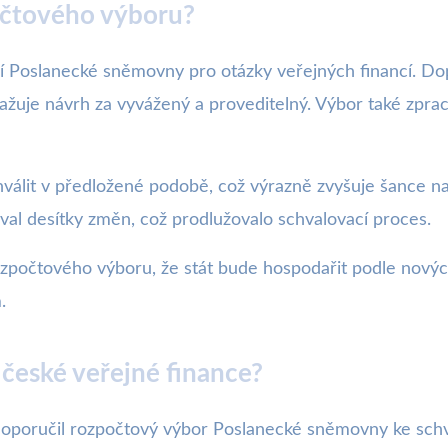
čtového výboru?
cí Poslanecké sněmovny pro otázky veřejných financí. D
važuje návrh za vyvážený a proveditelný. Výbor také zp
válit v předložené podobě, což výrazně zvyšuje šance na j
oval desítky změn, což prodlužovalo schvalovací proces.
očtového výboru, že stát bude hospodařit podle nových
.
 české veřejné finance?
 doporučil rozpočtový výbor Poslanecké sněmovny ke sch