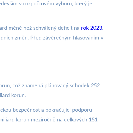
edevším v rozpočtovém výboru, který je
liard méně než schválený deficit na
rok 2023
.
sadních změn. Před závěrečným hlasováním v
u korun, což znamená plánovaný schodek 252
liard korun.
etickou bezpečnost a pokračující podporu
 miliard korun meziročně na celkových 151