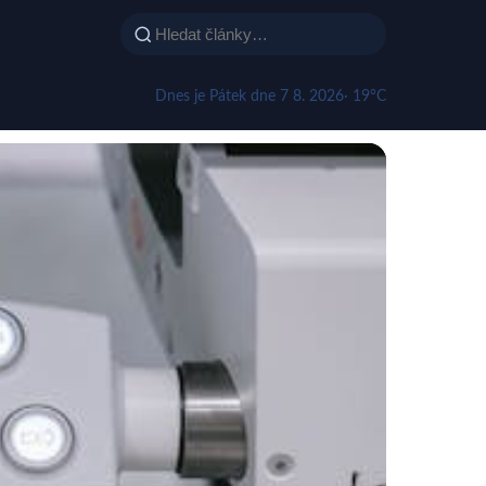
Dnes je Pátek dne 7 8. 2026
· 19°C