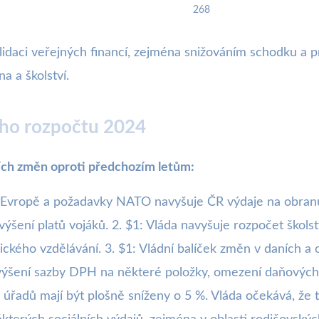
268
solidaci veřejných financí, zejména snižováním schodku a 
na a školství.
ního rozpočtu 2024
ích změn oproti předchozím letům:
i v Evropě a požadavky NATO navyšuje ČR výdaje na obra
šení platů vojáků. 2. $1: Vláda navyšuje rozpočet školst
chnického vzdělávání. 3. $1: Vládní balíček změn v daních
zvýšení sazby DPH na některé položky, omezení daňových 
h úřadů mají být plošně sníženy o 5 %. Vláda očekává, že 