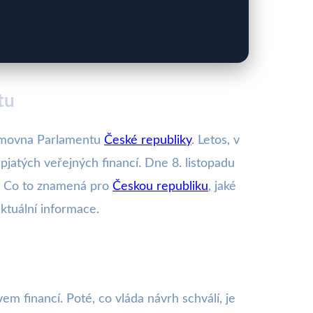
tu
němovna Parlamentu
České republiky
. Letos, v
pjatých veřejných financí. Dne 8. listopadu
4. Co to znamená pro
Českou republiku
, jaké
ktuální informace.
em financí. Poté, co vláda návrh schválí, je