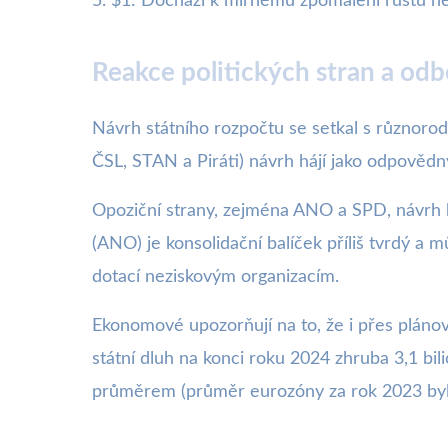
5. $1: Dochází k mírnému zpomalení růstu něk
Reakce politických stran a odb
Návrh státního rozpočtu se setkal s různoro
ČSL, STAN a Piráti) návrh hájí jako odpovědný
Opoziční strany, zejména ANO a SPD, návrh kr
(ANO) je konsolidační balíček příliš tvrdý a
dotací neziskovým organizacím.
Ekonomové upozorňují na to, že i přes plánov
státní dluh na konci roku 2024 zhruba 3,1 bi
průměrem (průměr eurozóny za rok 2023 by