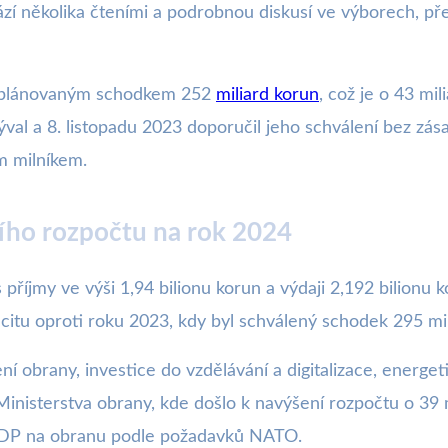
í několika čteními a podrobnou diskusí ve výborech, př
s plánovaným schodkem 252
miliard korun
, což je o 43 mi
al a 8. listopadu 2023 doporučil jeho schválení bez zá
m milníkem.
ího rozpočtu na rok 2024
 příjmy ve výši 1,94 bilionu korun a výdaji 2,192 bilion
icitu oproti roku 2023, kdy byl schválený schodek 295 mi
lení obrany, investice do vzdělávání a digitalizace, energ
 Ministerstva obrany, kde došlo k navýšení rozpočtu o 39
 HDP na obranu podle požadavků NATO.