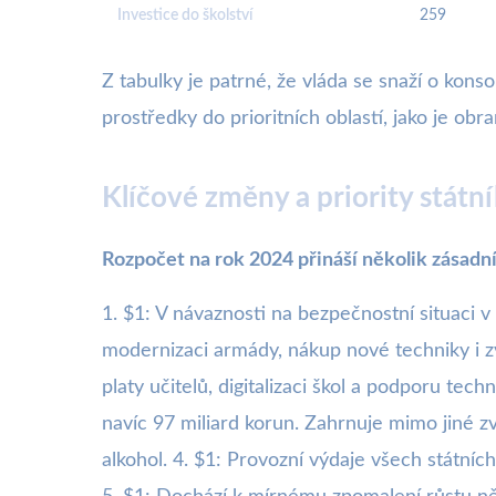
Investice do školství
259
Z tabulky je patrné, že vláda se snaží o kon
prostředky do prioritních oblastí, jako je obra
Klíčové změny a priority stát
Rozpočet na rok 2024 přináší několik zásadn
1. $1: V návaznosti na bezpečnostní situac
modernizaci armády, nákup nové techniky i zvý
platy učitelů, digitalizaci škol a podporu te
navíc 97 miliard korun. Zahrnuje mimo jiné 
alkohol. 4. $1: Provozní výdaje všech státníc