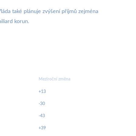
láda také plánuje zvýšení příjmů zejména
iliard korun.
Meziroční změna
+13
-30
-43
+39