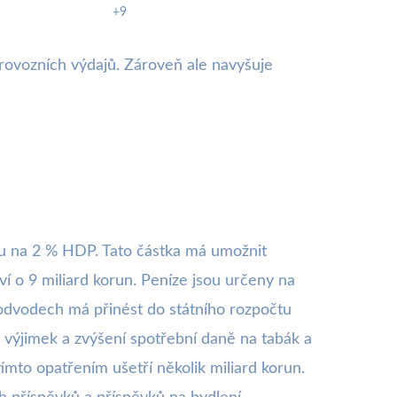
+9
provozních výdajů. Zároveň ale navyšuje
nu na 2 % HDP. Tato částka má umožnit
ví o 9 miliard korun. Peníze jsou určeny na
 a odvodech má přinést do státního rozpočtu
výjimek a zvýšení spotřební daně na tabák a
tímto opatřením ušetří několik miliard korun.