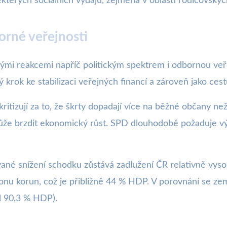
terých sociálních výdajů, zejména v oblasti rodičovskýc
orné veřejnosti
dými reakcemi napříč politickým spektrem i odbornou veř
 krok ke stabilizaci veřejných financí a zároveň jako ces
itizují za to, že škrty dopadají více na běžné občany ne
 může brzdit ekonomický růst. SPD dlouhodobě požaduje výr
ané snížení schodku zůstává zadlužení ČR relativně vyso
lionu korun, což je přibližně 44 % HDP. V porovnání se z
l 90,3 % HDP).