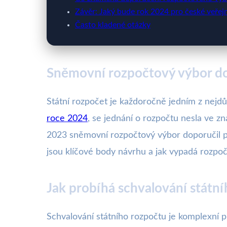
Závěr: Jaký bude rok 2024 pro české veřej
Často kladené otázky
Sněmovní rozpočtový výbor dop
Státní rozpočet je každoročně jedním z nej
roce 2024
, se jednání o rozpočtu nesla ve zn
2023 sněmovní rozpočtový výbor doporučil pl
jsou klíčové body návrhu a jak vypadá rozpoč
Jak probíhá schvalování státn
Schvalování státního rozpočtu je komplexní pr