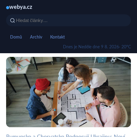
webya.cz
Domů
Archiv
Kontakt
Dnes je Neděle dne 9 8. 2026
· 20°C
Rumunsko a Chorvatsko Podporují Ukrajinu: Noví