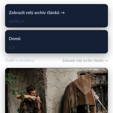
Zobrazit celý archiv článků →
/archiv/ →
Domů
/ →
Další z archivu
Zobrazit celý archiv článků →