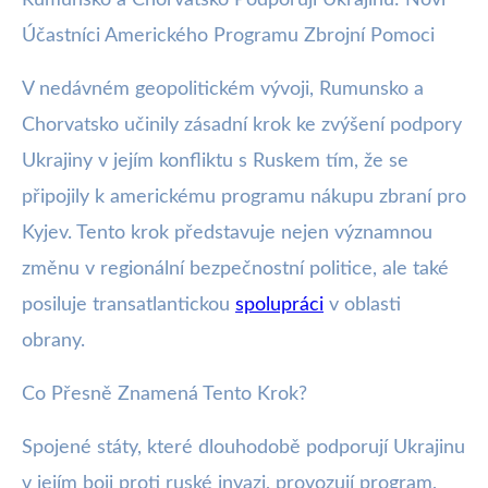
webya.cz
Účastníci Amerického Programu Zbrojní Pomoci
Rumunsko a Chorvatsko se
připojují k zbrojní pomoci Ukrajině
V nedávném geopolitickém vývoji, Rumunsko a
Chorvatsko učinily zásadní krok ke zvýšení podpory
31. 12. 2025
· 3 min čtení · Autor: Nela Švecová
Ukrajiny v jejím konfliktu s Ruskem tím, že se
připojily k americkému programu nákupu zbraní pro
Kyjev. Tento krok představuje nejen významnou
změnu v regionální bezpečnostní politice, ale také
posiluje transatlantickou
spolupráci
v oblasti
obrany.
Co Přesně Znamená Tento Krok?
Spojené státy, které dlouhodobě podporují Ukrajinu
v jejím boji proti ruské invazi, provozují program,