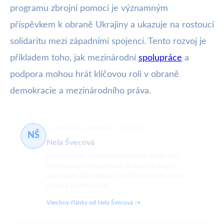
programu zbrojní pomoci je významným
příspěvkem k obraně Ukrajiny a ukazuje na rostoucí
solidaritu mezi západními spojenci. Tento rozvoj je
příkladem toho, jak mezinárodní
spolupráce
a
podpora mohou hrát klíčovou roli v obraně
demokracie a mezinárodního práva.
virální zprávy, popkultura
469 článků
NŠ
Nela Švecová
Nela je mladá redaktorka věnující se moderním
internetovým fenoménům, virálním zprávám a
popkultuře. Ráda přináší čtenářům novinky, které
rezonují v online světě.
Všechny články od Nela Švecová →