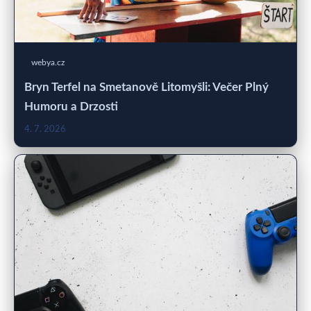
webya.cz
Bryn Terfel na Smetanově Litomyšli: Večer Plný
Humoru a Drzosti
4. 7. 2026