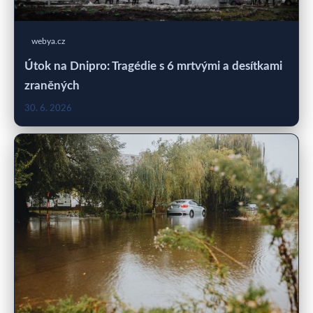
webya.cz
Útok na Dnipro: Tragédie s 6 mrtvými a desítkami
zraněných
30. 6. 2026