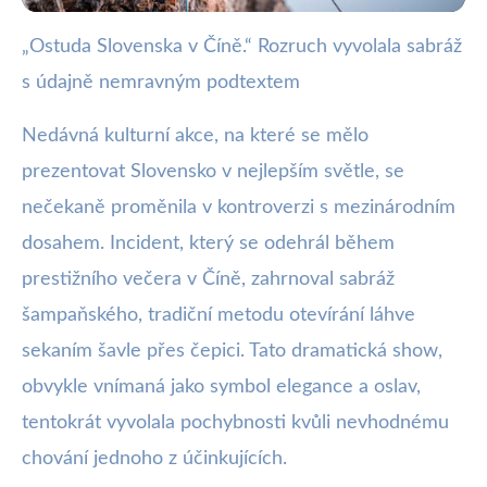
„Ostuda Slovenska v Číně.“ Rozruch vyvolala sabráž
webya.cz
s údajně nemravným podtextem
Sabráž s Nemravným Podtextem:
Slovensko Čelí Kontroverzi v Číně
Nedávná kulturní akce, na které se mělo
prezentovat Slovensko v nejlepším světle, se
10. 11. 2025
· 3 min čtení · Autor: Nela Švecová
nečekaně proměnila v kontroverzi s mezinárodním
dosahem. Incident, který se odehrál během
prestižního večera v Číně, zahrnoval sabráž
šampaňského, tradiční metodu otevírání láhve
sekaním šavle přes čepici. Tato dramatická show,
obvykle vnímaná jako symbol elegance a oslav,
tentokrát vyvolala pochybnosti kvůli nevhodnému
chování jednoho z účinkujících.