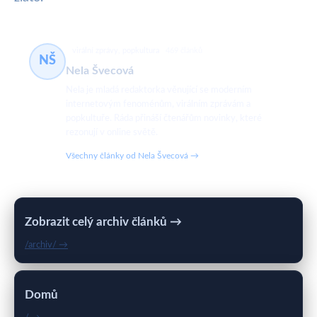
virální zprávy, popkultura
469 článků
NŠ
Nela Švecová
Nela je mladá redaktorka věnující se moderním
internetovým fenoménům, virálním zprávám a
popkultuře. Ráda přináší čtenářům novinky, které
rezonují v online světě.
Všechny články od Nela Švecová →
Zobrazit celý archiv článků →
/archiv/ →
Domů