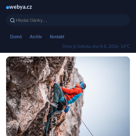
webya.cz
Domů
Archiv
Kontakt
Dnes je Sobota dne 8 8. 2026
· 16°C