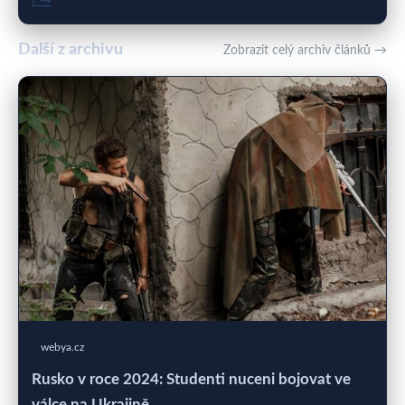
/ →
Další z archivu
Zobrazit celý archiv článků →
webya.cz
Rusko v roce 2024: Studenti nuceni bojovat ve
válce na Ukrajině