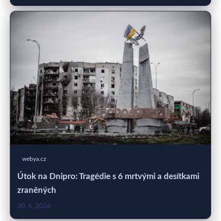
webya.cz
Útok na Dnipro: Tragédie s 6 mrtvými a desítkami
zraněných
30. 6. 2026