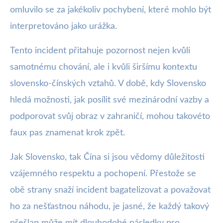
omluvilo se za jakékoliv pochybení, které mohlo být
interpretováno jako urážka.
Tento incident přitahuje pozornost nejen kvůli
samotnému chování, ale i kvůli širšímu kontextu
slovensko-čínských vztahů. V době, kdy Slovensko
hledá možnosti, jak posílit své mezinárodní vazby a
podporovat svůj obraz v zahraničí, mohou takovéto
faux pas znamenat krok zpět.
Jak Slovensko, tak Čína si jsou vědomy důležitosti
vzájemného respektu a pochopení. Přestože se
obě strany snaží incident bagatelizovat a považovat
ho za nešťastnou náhodu, je jasné, že každý takový
přešlap může mít dlouhodobé následky pro