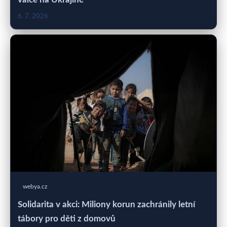
6. 7. 2026
webya.cz
Solidarita v akci: Miliony korun zachránily letní
tábory pro děti z domovů