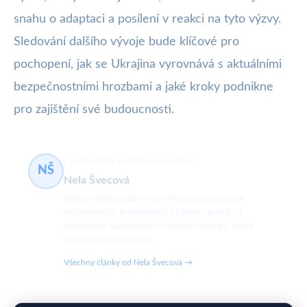
snahu o adaptaci a posílení v reakci na tyto výzvy.
Sledování dalšího vývoje bude klíčové pro
pochopení, jak se Ukrajina vyrovnává s aktuálními
bezpečnostními hrozbami a jaké kroky podnikne
pro zajištění své budoucnosti.
virální zprávy, popkultura
469 článků
NŠ
Nela Švecová
Nela je mladá redaktorka věnující se moderním
internetovým fenoménům, virálním zprávám a
popkultuře. Ráda přináší čtenářům novinky, které
rezonují v online světě.
Všechny články od Nela Švecová →