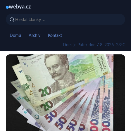
webya.cz
Domů
Archiv
Kontakt
Dnes je Pátek dne 7 8. 2026
· 23°C