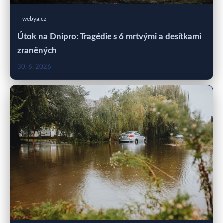
webya.cz
Útok na Dnipro: Tragédie s 6 mrtvými a desítkami
zraněných
30. 6. 2026