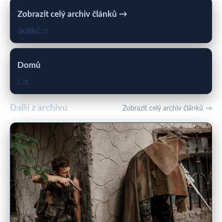
Zobrazit celý archiv článků →
/archiv/ →
Domů
/ →
Další z archivu
Zobrazit celý archiv článků →