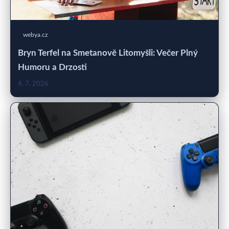
webya.cz
Bryn Terfel na Smetanově Litomyšli: Večer Plný
Humoru a Drzosti
4. 7. 2026