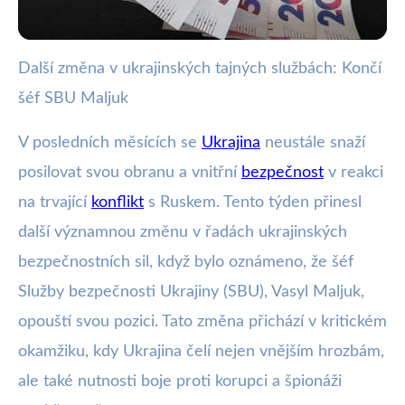
Další změna v ukrajinských tajných službách: Končí
webya.cz
šéf SBU Maljuk
Šéf ukrajinské SBU Maljuk končí:
Co to znamená pro bezpečnost?
V posledních měsících se
Ukrajina
neustále snaží
posilovat svou obranu a vnitřní
bezpečnost
v reakci
5. 1. 2026
· 3 min čtení · Autor: Nela Švecová
na trvající
konflikt
s Ruskem. Tento týden přinesl
další významnou změnu v řadách ukrajinských
bezpečnostních sil, když bylo oznámeno, že šéf
Služby bezpečnosti Ukrajiny (SBU), Vasyl Maljuk,
opouští svou pozici. Tato změna přichází v kritickém
okamžiku, kdy Ukrajina čelí nejen vnějším hrozbám,
ale také nutnosti boje proti korupci a špionáži