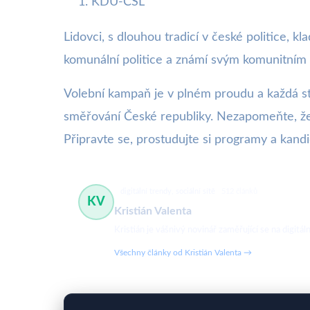
KDU-ČSL
Lidovci, s dlouhou tradicí v české politice, k
komunální politice a známí svým komunitním
Volební kampaň je v plném proudu a každá stra
směřování České republiky. Nezapomeňte, že k
Připravte se, prostudujte si programy a kand
digitální trendy, sociální sítě
512 článků
KV
Kristián Valenta
Kristián je vášnivý novinář zaměřující se na digit
Všechny články od Kristián Valenta →