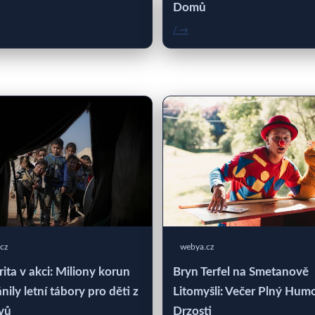
Domů
/ →
cz
webya.cz
rita v akci: Miliony korun
Bryn Terfel na Smetanově
nily letní tábory pro děti z
Litomyšli: Večer Plný Hum
vů
Drzosti