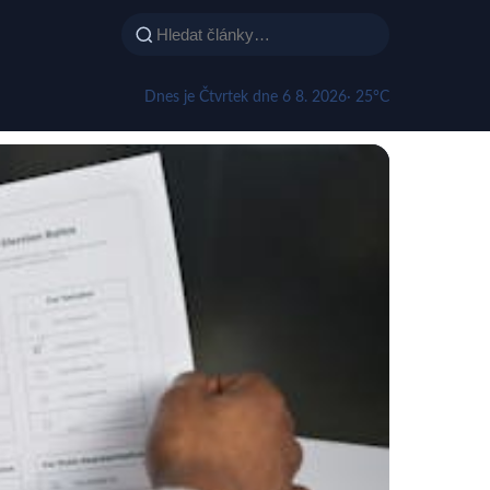
Dnes je Čtvrtek dne 6 8. 2026
· 25°C