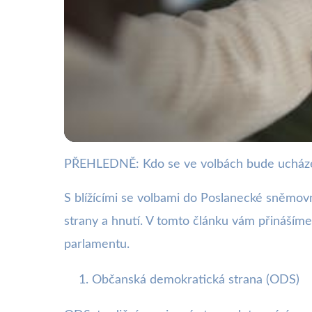
PŘEHLEDNĚ: Kdo se ve volbách bude ucháze
webya.cz
Seznam Kandidátů p
S blížícími se volbami do Poslanecké sněmovn
strany a hnutí. V tomto článku vám přináším
10. 6. 2025
· 3 min čtení · Autor: Kristián Valenta
parlamentu.
Občanská demokratická strana (ODS)