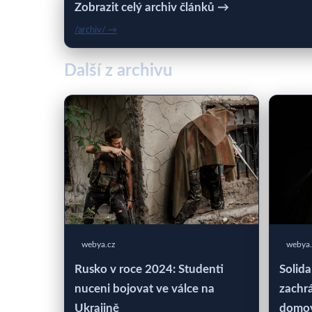
Zobrazit celý archiv článků →
/archiv/ →
Další z archivu
webya.cz
webya.
Rusko v roce 2024: Studenti
Solida
nuceni bojovat ve válce na
zachrá
Ukrajině
domo