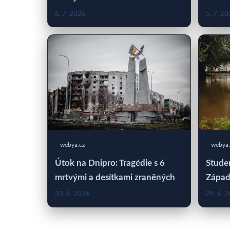
6. 7. 2026
5. 7. 2
webya.cz
webya.
Útok na Dnipro: Tragédie s 6
Studen
mrtvými a desítkami zraněných
Západ
30. 6. 2026
29. 6. 