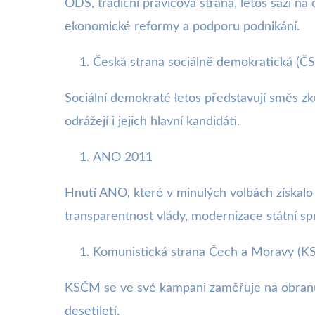
ODS, tradiční pravicová strana, letos sází na
ekonomické reformy a podporu podnikání.
Česká strana sociálně demokratická (Č
Sociální demokraté letos představují směs zku
odrážejí i jejich hlavní kandidáti.
ANO 2011
Hnutí ANO, které v minulých volbách získalo 
transparentnost vlády, modernizace státní spr
Komunistická strana Čech a Moravy (
KSČM se ve své kampani zaměřuje na obranu prá
desetiletí.