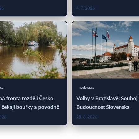
026
4. 7. 2026
cz
webya.cz
á fronta rozdělí Česko:
Volby v Bratislavě: Souboj
 čekají bouřky a povodně
Budoucnost Slovenska
2026
28. 6. 2026