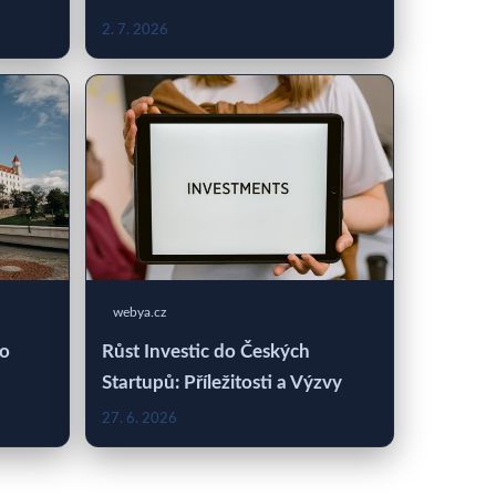
2. 7. 2026
webya.cz
 o
Růst Investic do Českých
Startupů: Příležitosti a Výzvy
27. 6. 2026