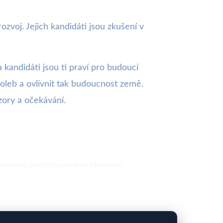
rozvoj. Jejich kandidáti jsou zkušení v
 kandidáti jsou ti praví pro budoucí
oleb a ovlivnit tak budoucnost země.
zory a očekávání.
nové fenomény, které hýbou českým internetem.