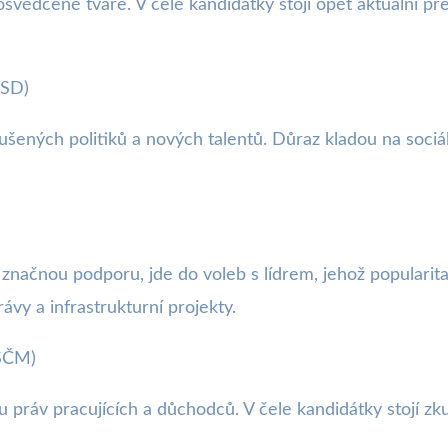
 osvědčené tváře. V čele kandidátky stojí opět aktuální p
SSD)
šených politiků a nových talentů. Důraz kladou na sociáln
značnou podporu, jde do voleb s lídrem, jehož popularita
ávy a infrastrukturní projekty.
KSČM)
v pracujících a důchodců. V čele kandidátky stojí zkušení 