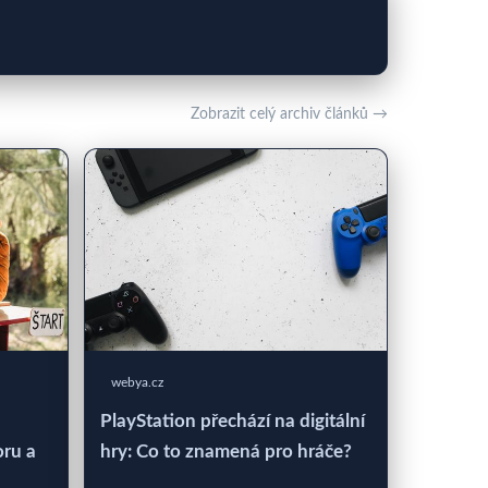
Zobrazit celý archiv článků →
webya.cz
PlayStation přechází na digitální
oru a
hry: Co to znamená pro hráče?