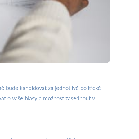
 Získá Vaše Hlasy?
ě bude kandidovat za jednotlivé politické
vat o vaše hlasy a možnost zasednout v