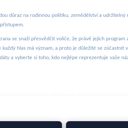
ladou důraz na rodinnou politiku, zemědělství a udržitelný 
 přístupem.
na se snaží přesvědčit voliče, že právě jejich program a
aždý hlas má význam, a proto je důležité se zúčastnit v
idáty a vyberte si toho, kdo nejlépe reprezentuje vaše ná
ální trendy a internetovou kulturu. Sleduje aktuální dění na sociálních sítích a 