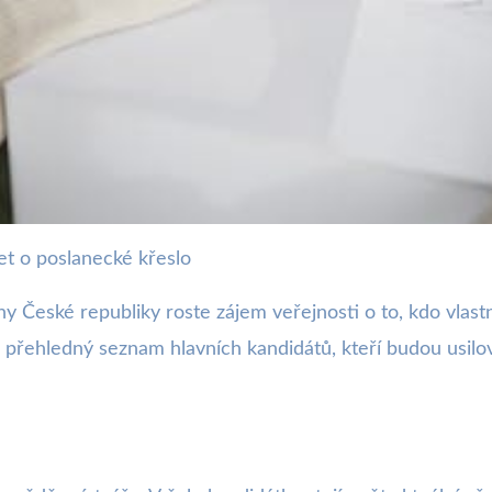
t o poslanecké křeslo
ro Volby do Sněmovny: Kdo
y České republiky roste zájem veřejnosti o to, kdo vlastn
e přehledný seznam hlavních kandidátů, kteří budou usilo