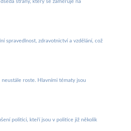
ředseda strany, který se zaměřuje na
í spravedlnost, zdravotnictví a vzdělání, což
 neustále roste. Hlavními tématy jsou
politici, kteří jsou v politice již několik