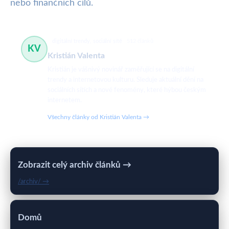
nebo finančních cílů.
digitální trendy, sociální sítě
512 článků
KV
Kristián Valenta
Kristián je vášnivý novinář zaměřující se na digitální
trendy a internetovou kulturu. Sleduje aktuální dění na
sociálních sítích a nové fenomény, které hýbou českým
internetem.
Všechny články od Kristián Valenta →
Zobrazit celý archiv článků →
/archiv/ →
Domů