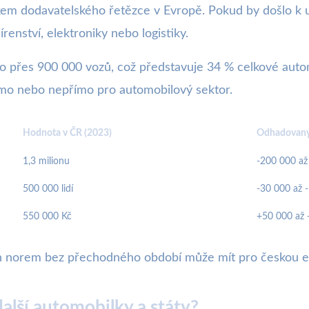
nkem dodavatelského řetězce v Evropě. Pokud by došlo k
írenství, elektroniky nebo logistiky.
to přes 900 000 vozů, což představuje 34 % celkové aut
mo nebo nepřímo pro automobilový sektor.
Hodnota v ČR (2023)
Odhadovaný
1,3 milionu
-200 000 až
500 000 lidí
-30 000 až 
550 000 Kč
+50 000 až 
ých norem bez přechodného období může mít pro českou e
další automobilky a státy?