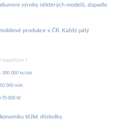
 utlumení výroby některých modelů, dopadlo
omobilové produkce v ČR. Každý pátý
 dopad Euro 7
 -300 000 ks/rok
-50 000 míst
+70 000 Kč
konomiku těžké důsledky.