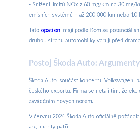
- Snížení limitů NOx z 60 mg/km na 30 mg/km
emisních systémů – až 200 000 km nebo 10 le
Tato
opatření
mají podle Komise potenciál sní
druhou stranu automobilky varují před dram
Postoj Škoda Auto: Argumenty
Škoda Auto, součást koncernu Volkswagen, pa
českého exportu. Firma se netají tím, že ekol
zaváděním nových norem.
V červnu 2024 Škoda Auto oficiálně požádala 
argumenty patří: