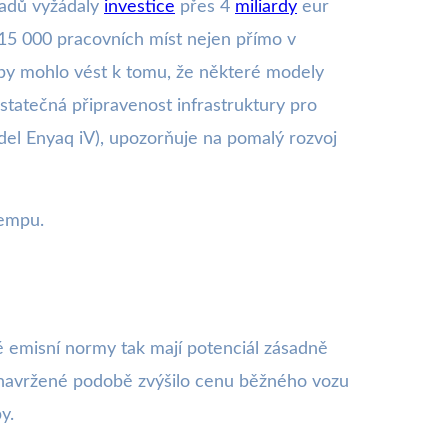
hadů vyžádaly
investice
přes 4
miliardy
eur
15 000 pracovních míst nejen přímo v
 by mohlo vést k tomu, že některé modely
statečná připravenost infrastruktury pro
el Enyaq iV), upozorňuje na pomalý rozvoj
tempu.
 emisní normy tak mají potenciál zásadně
 navržené podobě zvýšilo cenu běžného vozu
y.