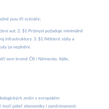
žné jsou tři scénáře:
ažení aut. 2. $1 Průmysl požaduje minimálně
oj infrastruktury. 3. $1 Některé státy a
uty za neplnění.
atří sem kromě ČR i Německo, Itálie,
 ekologických změn v evropském
 tvoří páteř ekonomiky i zaměstnanosti.