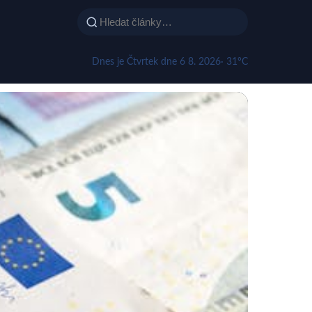
Dnes je Čtvrtek dne 6 8. 2026
· 31°C