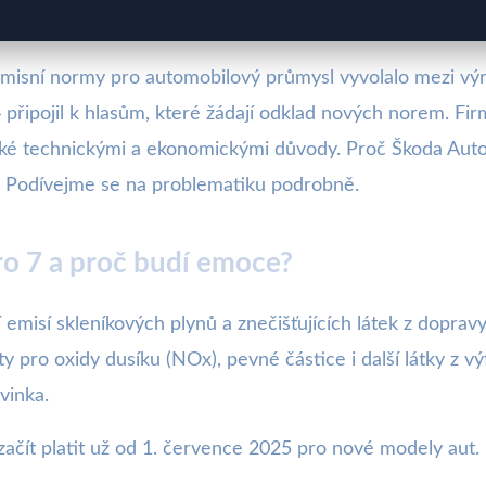
misní normy pro automobilový průmysl vyvolalo mezi výro
 připojil k hlasům, které žádají odklad nových norem. F
ké technickými a ekonomickými důvody. Proč Škoda Auto
pě? Podívejme se na problematiku podrobně.
o 7 a proč budí emoce?
 emisí skleníkových plynů a znečišťujících látek z doprav
ity pro oxidy dusíku (NOx), pevné částice i další látky z v
vinka.
čít platit už od 1. července 2025 pro nové modely aut. 