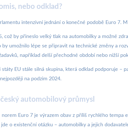
omis, nebo odklad?
arlamentu intenzivní jednání o konečné podobě Euro 7. Mo
5, což by přineslo velký tlak na automobilky a možné zdr
o by umožnilo lépe se připravit na technické změny a rozv
adavků, například delší přechodné období nebo nižší pok
 státy EU stále silná skupina, která odklad podporuje – p
 nejpozději na podzim 2024.
 český automobilový průmysl
 norem Euro 7 je výrazem obav z příliš rychlého tempa
de o existenční otázku – automobilky a jejich dodavatelé