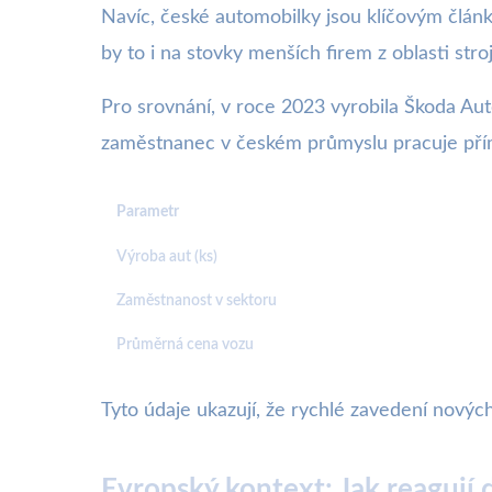
Navíc, české automobilky jsou klíčovým člá
by to i na stovky menších firem z oblasti stroj
Pro srovnání, v roce 2023 vyrobila Škoda Au
zaměstnanec v českém průmyslu pracuje pří
Parametr
Výroba aut (ks)
Zaměstnanost v sektoru
Průměrná cena vozu
Tyto údaje ukazují, že rychlé zavedení nov
Evropský kontext: Jak reagují 