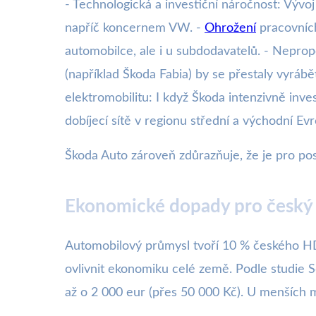
- Technologická a investiční náročnost: Výv
napříč koncernem VW. -
Ohrožení
pracovních
automobilce, ale i u subdodavatelů. - Nepro
(například Škoda Fabia) by se přestaly vyrá
elektromobilitu: I když Škoda intenzivně inve
dobíjecí sítě v regionu střední a východní Evr
Škoda Auto zároveň zdůrazňuje, že je pro po
Ekonomické dopady pro český
Automobilový průmysl tvoří 10 % českého HD
ovlivnit ekonomiku celé země. Podle studie
až o 2 000 eur (přes 50 000 Kč). U menších 