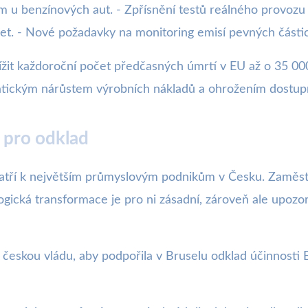
 u benzínových aut. - Zpřísnění testů reálného provozu 
t. - Nové požadavky na monitoring emisí pevných částic
žit každoroční počet předčasných úmrtí v EU až o 35 000
atickým nárůstem výrobních nákladů a ohrožením dostupn
 pro odklad
tří k největším průmyslovým podnikům v Česku. Zaměstnáv
ogická transformace je pro ni zásadní, zároveň ale upozorň
českou vládu, aby podpořila v Bruselu odklad účinnosti 