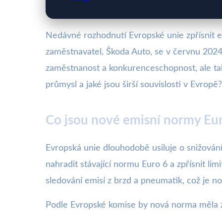
Nedávné rozhodnutí Evropské unie zpřísnit e
zaměstnavatel, Škoda Auto, se v červnu 2024
zaměstnanost a konkurenceschopnost, ale ta
průmysl a jaké jsou širší souvislosti v Evro
Co jsou nové emisní normy Eur
Evropská unie dlouhodobě usiluje o snižování
nahradit stávající normu Euro 6 a zpřísnit lim
sledování emisí z brzd a pneumatik, což je no
Podle Evropské komise by nová norma měla za