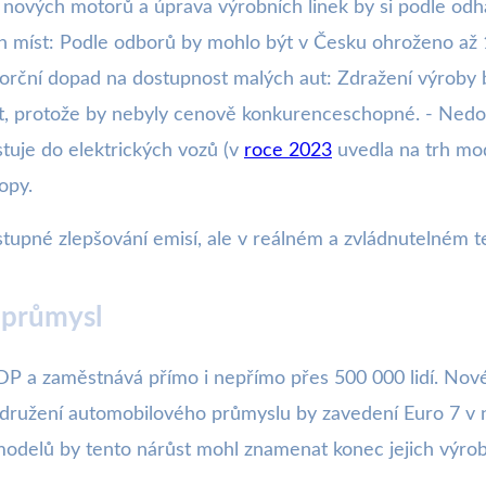
oj nových motorů a úprava výrobních linek by si podle od
 míst: Podle odborů by mohlo být v Česku ohroženo až 
porční dopad na dostupnost malých aut: Zdražení výroby
bět, protože by nebyly cenově konkurenceschopné. - Nedo
stuje do elektrických vozů (v
roce 2023
uvedla na trh mod
opy.
stupné zlepšování emisí, ale v reálném a zvládnutelném 
 průmysl
P a zaměstnává přímo i nepřímo přes 500 000 lidí. Nové
 Sdružení automobilového průmyslu by zavedení Euro 7 v
modelů by tento nárůst mohl znamenat konec jejich výrob