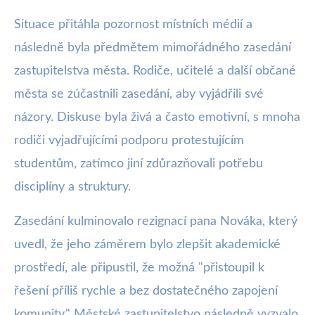
Situace přitáhla pozornost místních médií a
následně byla předmětem mimořádného zasedání
zastupitelstva města. Rodiče, učitelé a další občané
města se zúčastnili zasedání, aby vyjádřili své
názory. Diskuse byla živá a často emotivní, s mnoha
rodiči vyjadřujícími podporu protestujícím
studentům, zatímco jiní zdůrazňovali potřebu
disciplíny a struktury.
Zasedání kulminovalo rezignací pana Nováka, který
uvedl, že jeho záměrem bylo zlepšit akademické
prostředí, ale připustil, že možná "přistoupil k
řešení příliš rychle a bez dostatečného zapojení
komunity." Městské zastupitelstvo následně vyzvalo