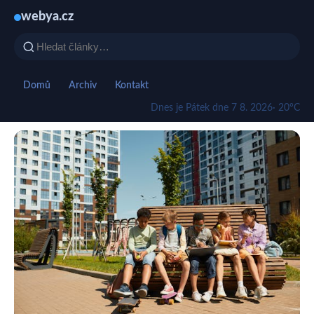
webya.cz
Domů
Archiv
Kontakt
Dnes je Pátek dne 7 8. 2026
· 20°C