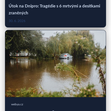
Útok na Dnipro: Tragédie s 6 mrtvými a desítkami
zraněných
30. 6. 2026
webya.cz