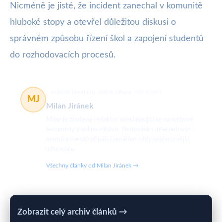
Nicméně je jisté, že incident zanechal v komunitě
hluboké stopy a otevřel důležitou diskusi o
správném způsobu řízení škol a zapojení studentů
do rozhodovacích procesů.
webové fenomény, online zábava
469 článků
MJ
Milan Jiránek
Milan je zkušený redaktor specializující se na webové
fenomény a online zábavu. Sledováním internetových
memů a trendů přináší čtenářům vždy nejčerstvější
informace.
Všechny články od Milan Jiránek →
Zobrazit celý archiv článků →