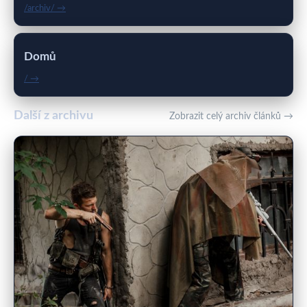
/archiv/ →
Domů
/ →
Další z archivu
Zobrazit celý archiv článků →