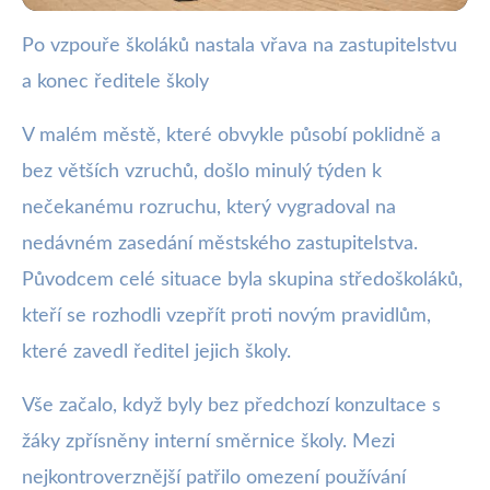
Po vzpouře školáků nastala vřava na zastupitelstvu
webya.cz
a konec ředitele školy
Školáci vyvolali bouři, ředitel
rezignoval po zasedání
V malém městě, které obvykle působí poklidně a
bez větších vzruchů, došlo minulý týden k
21. 1. 2026
· 3 min čtení · Autor: Milan Jiránek
nečekanému rozruchu, který vygradoval na
nedávném zasedání městského zastupitelstva.
Původcem celé situace byla skupina středoškoláků,
kteří se rozhodli vzepřít proti novým pravidlům,
které zavedl ředitel jejich školy.
Vše začalo, když byly bez předchozí konzultace s
žáky zpřísněny interní směrnice školy. Mezi
nejkontroverznější patřilo omezení používání