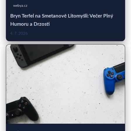
webya.cz
Bryn Terfel na Smetanově Litomyšli: Večer Plný
Humoru a Drzosti
4. 7. 2026