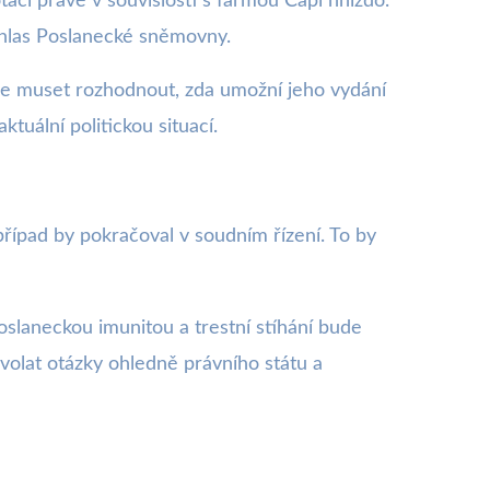
tací právě v souvislosti s farmou Čapí hnízdo.
ouhlas Poslanecké sněmovny.
ude muset rozhodnout, zda umožní jeho vydání
tuální politickou situací.
ípad by pokračoval v soudním řízení. To by
slaneckou imunitou a trestní stíhání bude
yvolat otázky ohledně právního státu a