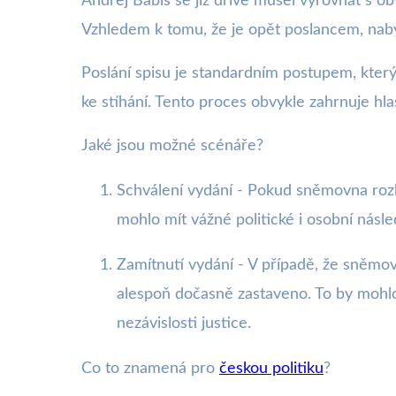
Andrej Babiš se již dříve musel vyrovnat s ob
Vzhledem k tomu, že je opět poslancem, nabýv
Poslání spisu je standardním postupem, kter
ke stíhání. Tento proces obvykle zahrnuje hlas
Jaké jsou možné scénáře?
Schválení vydání - Pokud sněmovna rozh
mohlo mít vážné politické i osobní násle
Zamítnutí vydání - V případě, že sněmo
alespoň dočasně zastaveno. To by mohlo 
nezávislosti justice.
Co to znamená pro
českou politiku
?