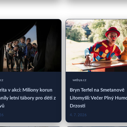
cz
webya.cz
rita v akci: Miliony korun
Bryn Terfel na Smetanově
nily letní tábory pro děti z
Litomyšli: Večer Plný Hum
vů
Drzosti
026
4. 7. 2026