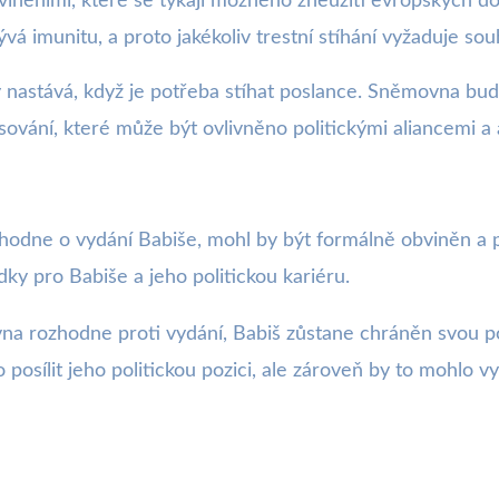
viněními, které se týkají možného zneužití evropských do
á imunitu, a proto jakékoliv trestní stíhání vyžaduje s
ý nastává, když je potřeba stíhat poslance. Sněmovna b
ování, které může být ovlivněno politickými aliancemi a ak
odne o vydání Babiše, mohl by být formálně obviněn a př
dky pro Babiše a jeho politickou kariéru.
vna rozhodne proti vydání, Babiš zůstane chráněn svou po
posílit jeho politickou pozici, ale zároveň by to mohlo v