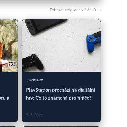
Zobrazit celý archiv článků →
webya.cz
PlayStation přechází na digitální
oru a
hry: Co to znamená pro hráče?
2. 7. 2026