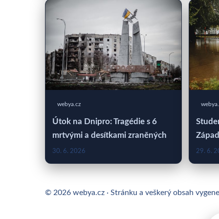
webya.cz
webya.
Útok na Dnipro: Tragédie s 6
Studen
mrtvými a desítkami zraněných
Západ
30. 6. 2026
29. 6. 
© 2026 webya.cz · Stránku a veškerý obsah vygen