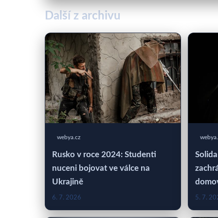
Další z archivu
webya.cz
webya.
Rusko v roce 2024: Studenti
Solida
nuceni bojovat ve válce na
zachrá
Ukrajině
domo
6. 7. 2026
5. 7. 2