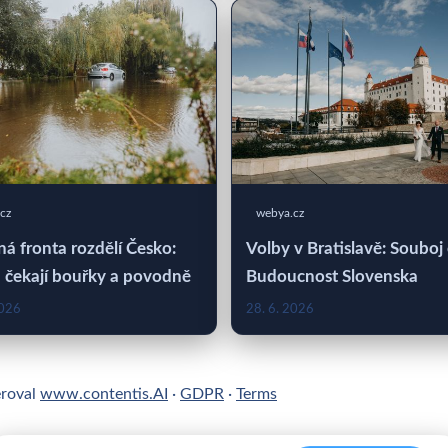
cz
webya.cz
á fronta rozdělí Česko:
Volby v Bratislavě: Souboj
 čekají bouřky a povodně
Budoucnost Slovenska
2026
28. 6. 2026
eroval
www.contentis.AI
·
GDPR
·
Terms