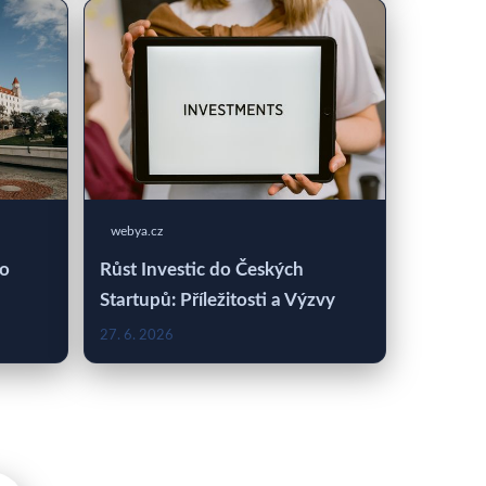
webya.cz
 o
Růst Investic do Českých
Startupů: Příležitosti a Výzvy
27. 6. 2026