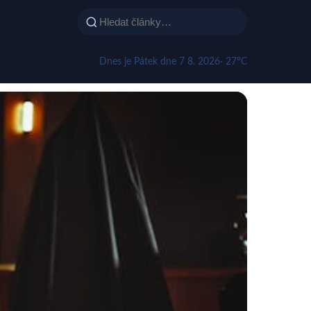
Dnes je Pátek dne 7 8. 2026
· 27°C