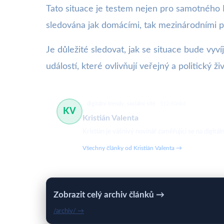
Tato situace je testem nejen pro samotného Ba
sledována jak domácími, tak mezinárodními p
Je důležité sledovat, jak se situace bude vyv
událostí, které ovlivňují veřejný a politický ž
digitální trendy, sociální sítě
512 článků
KV
Kristián Valenta
Kristián je vášnivý novinář zaměřující se na digit
Všechny články od Kristián Valenta →
Zobrazit celý archiv článků →
/archiv/ →