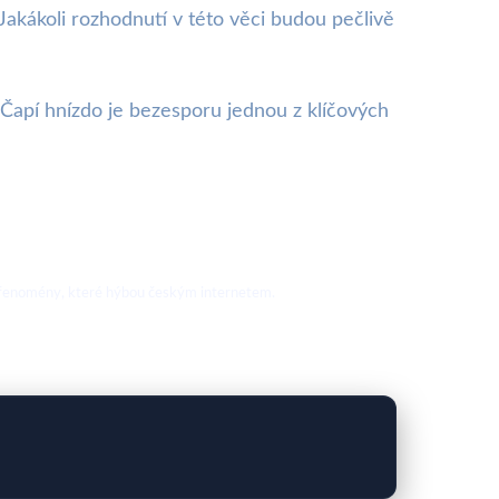
Jakákoli rozhodnutí v této věci budou pečlivě
a Čapí hnízdo je bezesporu jednou z klíčových
nové fenomény, které hýbou českým internetem.