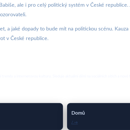
biše, ale i pro celý politický systém v České republice. 
ozorovateli.
íjet, a jaké dopady to bude mít na politickou scénu. Kauz
ivot v České republice.
ální trendy a internetovou kulturu. Sleduje aktuální dění na sociálních sítích a 
Domů
/ →