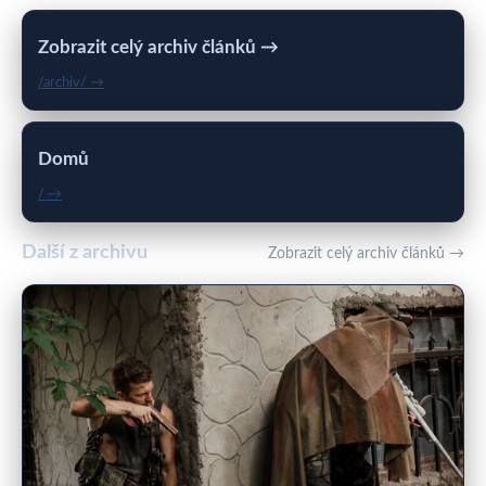
Zobrazit celý archiv článků →
/archiv/ →
Domů
/ →
Další z archivu
Zobrazit celý archiv článků →