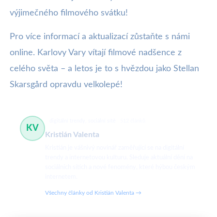
výjimečného filmového svátku!
Pro více informací a aktualizací zůstaňte s námi
online. Karlovy Vary vítají filmové nadšence z
celého světa – a letos je to s hvězdou jako Stellan
Skarsgård opravdu velkolepé!
digitální trendy, sociální sítě
512 článků
KV
Kristián Valenta
Kristián je vášnivý novinář zaměřující se na digitální
trendy a internetovou kulturu. Sleduje aktuální dění na
sociálních sítích a nové fenomény, které hýbou českým
internetem.
Všechny články od Kristián Valenta →