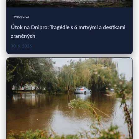
webya.cz
Útok na Dnipro: Tragédie s 6 mrtvými a desítkami
zraněných
30. 6. 2026