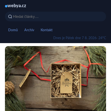
webya.cz
Domů
Archiv
Kontakt
Dnes je Pátek dne 7 8. 2026
· 24°C