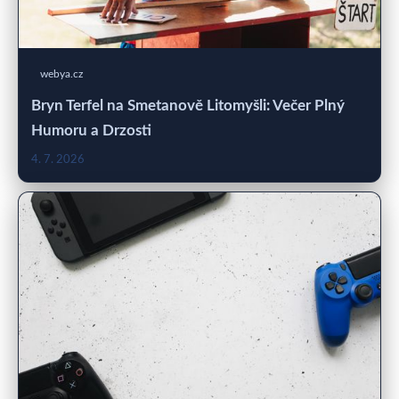
webya.cz
Bryn Terfel na Smetanově Litomyšli: Večer Plný
Humoru a Drzosti
4. 7. 2026