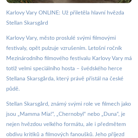
Karlovy Vary ONLINE: Už přiletěla hlavní hvězda
webya.cz
Stellan Skarsgård
Stellan Skarsgård přistál v
Karlových Varech na filmový
Karlovy Vary, město proslulé svými filmovými
festivaly, opět pulzuje vzrušením. Letošní ročník
festival!
Mezinárodního filmového festivalu Karlovy Vary má
10. 7. 2025
· 3 min čtení · Autor: Kristián Valenta
totiž velmi speciálního hosta – švédského herce
Stellana Skarsgårda, který právě přistál na české
půdě.
Stellan Skarsgård, známý svými role ve filmech jako
jsou „Mamma Mia!“, „Chernobyl“ nebo „Duna“, je
nejen hvězdou velkého formátu, ale i předmětem
obdivu kritiků a filmových fanoušků. Jeho příjezd