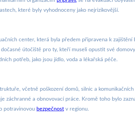
manitárním organizacím
připravit
se na evakuaci obyvatel
stech, které byly vyhodnoceny jako nejrizikovější.
uačních center, která byla předem připravena k zajištění
 dočasné útočiště pro ty, kteří museli opustit své domov
ních potřeb, jako jsou jídlo, voda a lékařská péče.
truktuře, včetně poškození domů, silnic a komunikačních 
ikuje záchranné a obnovovací práce. Kromě toho bylo z
o potravinovou
bezpečnost
v regionu.