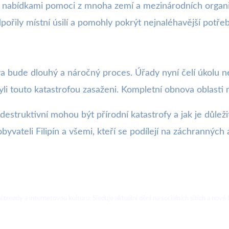
 s nabídkami pomoci z mnoha zemí a mezinárodních organ
pořily místní úsilí a pomohly pokrýt nejnaléhavější potře
va bude dlouhý a náročný proces. Úřady nyní čelí úkolu n
yli touto katastrofou zasaženi. Kompletní obnova oblast
destruktivní mohou být přírodní katastrofy a jak je důleži
byvateli Filipín a všemi, kteří se podílejí na záchrannýc
ální trendy a internetovou kulturu. Sleduje aktuální dění na sociálních sítích a 