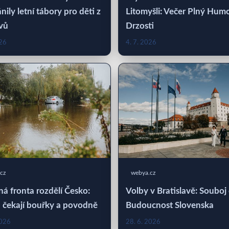
nily letní tábory pro děti z
Litomyšli: Večer Plný Hum
vů
Drzosti
026
4. 7. 2026
cz
webya.cz
á fronta rozdělí Česko:
Volby v Bratislavě: Souboj
 čekají bouřky a povodně
Budoucnost Slovenska
2026
28. 6. 2026