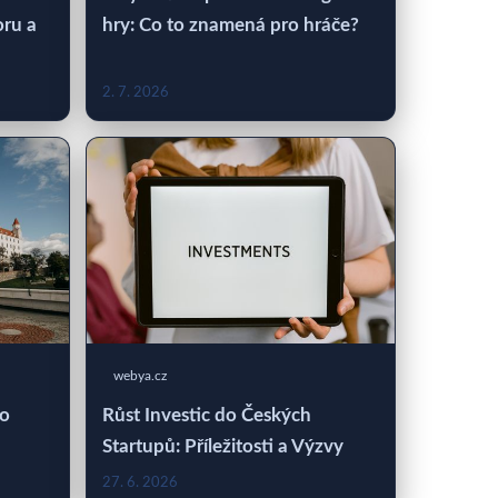
oru a
hry: Co to znamená pro hráče?
2. 7. 2026
webya.cz
 o
Růst Investic do Českých
Startupů: Příležitosti a Výzvy
27. 6. 2026