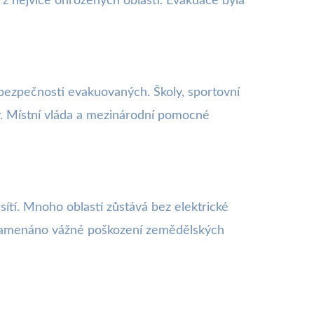
 z nejvíce ohrožených oblastí. Evakuace byla
 bezpečnosti evakuovaných. Školy, sportovní
y. Místní vláda a mezinárodní pomocné
sítí. Mnoho oblastí zůstává bez elektrické
aznamenáno vážné poškození zemědělských