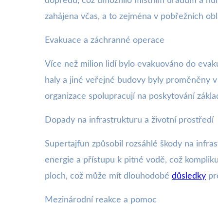
dopředu, což umožnilo místním úřadům a hu
zahájena včas, a to zejména v pobřežních obla
Evakuace a záchranné operace
Více než milion lidí bylo evakuováno do evak
haly a jiné veřejné budovy byly proměněny v
organizace spolupracují na poskytování základ
Dopady na infrastrukturu a životní prostředí
Supertajfun způsobil rozsáhlé škody na infras
energie a přístupu k pitné vodě, což kompl
ploch, což může mít dlouhodobé
důsledky
pr
Mezinárodní reakce a pomoc