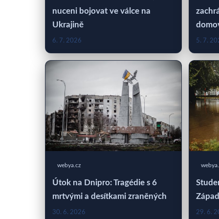
nuceni bojovat ve válce na
zachrá
Ukrajině
domo
6. 7. 2026
5. 7. 2
webya.cz
webya.
Útok na Dnipro: Tragédie s 6
Studen
mrtvými a desítkami zraněných
Západ
30. 6. 2026
29. 6. 