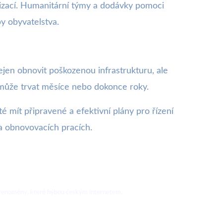
izací. Humanitární týmy a dodávky pomoci
by obyvatelstva.
ejen obnovit poškozenou infrastrukturu, ale
i může trvat měsíce nebo dokonce roky.
té mít připravené a efektivní plány pro řízení
h a obnovovacích pracích.
nové fenomény, které hýbou českým internetem.