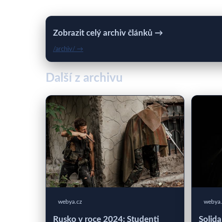
Zobrazit celý archiv článků →
/archiv/ →
Další z archivu
webya.cz
webya.
Rusko v roce 2024: Studenti
Solida