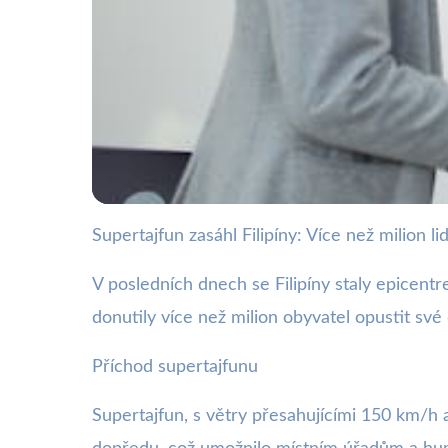
Supertajfun zasáhl Filipíny: Více než milion l
webya.cz
Supertajfun na Fili
V posledních dnech se Filipíny staly epicent
donutily více než milion obyvatel opustit své
9. 11. 2025
· 3 min čtení · Autor: Kristián Valenta
Příchod supertajfunu
Supertajfun, s větry přesahujícími 150 km/h a 