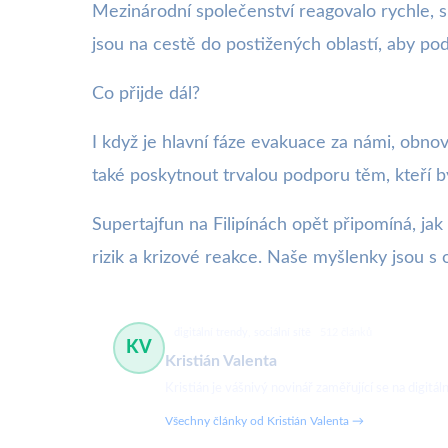
Mezinárodní společenství reagovalo rychle,
jsou na cestě do postižených oblastí, aby pod
Co přijde dál?
I když je hlavní fáze evakuace za námi, obno
také poskytnout trvalou podporu těm, kteří b
Supertajfun na Filipínách opět připomíná, jak 
rizik a krizové reakce. Naše myšlenky jsou s o
digitální trendy, sociální sítě
512 článků
KV
Kristián Valenta
Kristián je vášnivý novinář zaměřující se na digit
Všechny články od Kristián Valenta →