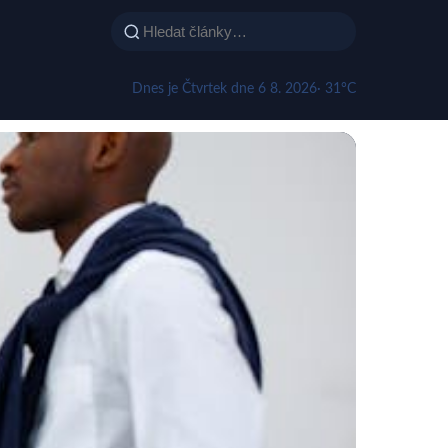
Dnes je Čtvrtek dne 6 8. 2026
· 31°C