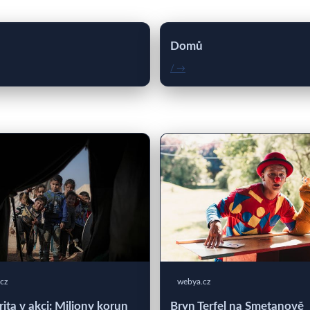
Domů
/ →
cz
webya.cz
rita v akci: Miliony korun
Bryn Terfel na Smetanově