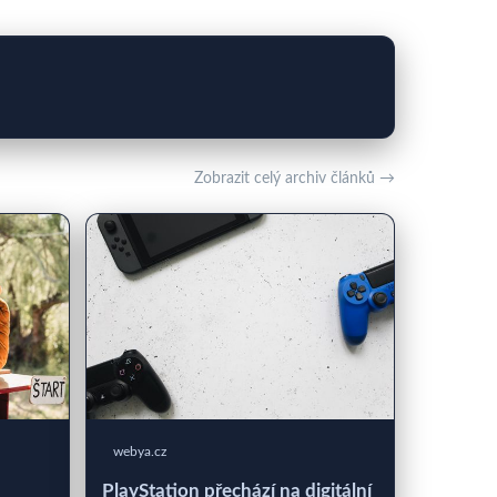
Zobrazit celý archiv článků →
webya.cz
PlayStation přechází na digitální