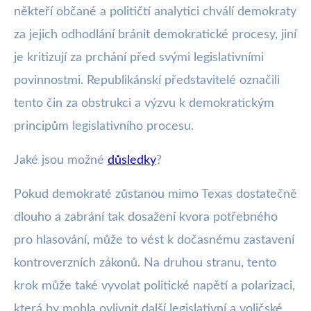
někteří občané a političtí analytici chválí demokraty
za jejich odhodlání bránit demokratické procesy, jiní
je kritizují za prchání před svými legislativními
povinnostmi. Republikánskí představitelé označili
tento čin za obstrukci a výzvu k demokratickým
principům legislativního procesu.
Jaké jsou možné
důsledky
?
Pokud demokraté zůstanou mimo Texas dostatečně
dlouho a zabrání tak dosažení kvora potřebného
pro hlasování, může to vést k dočasnému zastavení
kontroverzních zákonů. Na druhou stranu, tento
krok může také vyvolat politické napětí a polarizaci,
která by mohla ovlivnit další legislativní a voličské