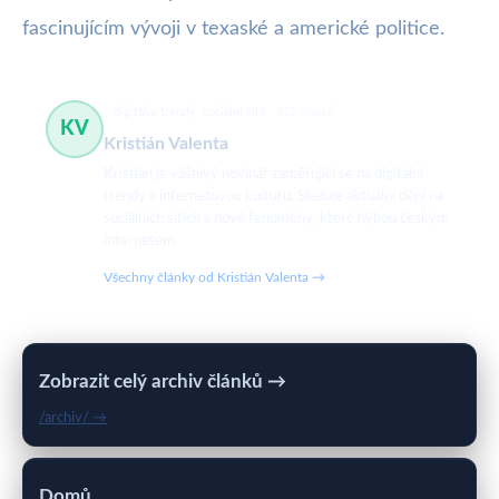
fascinujícím vývoji v texaské a americké politice.
digitální trendy, sociální sítě
512 článků
KV
Kristián Valenta
Kristián je vášnivý novinář zaměřující se na digitální
trendy a internetovou kulturu. Sleduje aktuální dění na
sociálních sítích a nové fenomény, které hýbou českým
internetem.
Všechny články od Kristián Valenta →
Zobrazit celý archiv článků →
/archiv/ →
Domů