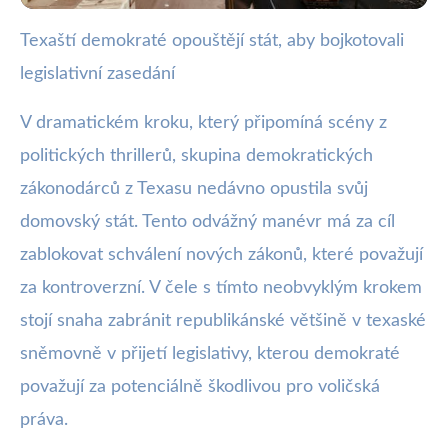
Texaští demokraté opouštějí stát, aby bojkotovali
webya.cz
legislativní zasedání
Texaští Demokraté Uprchli z Státu,
aby Zablokovali Zákony
V dramatickém kroku, který připomíná scény z
politických thrillerů, skupina demokratických
4. 8. 2025
· 3 min čtení · Autor: Kristián Valenta
zákonodárců z Texasu nedávno opustila svůj
domovský stát. Tento odvážný manévr má za cíl
zablokovat schválení nových zákonů, které považují
za kontroverzní. V čele s tímto neobvyklým krokem
stojí snaha zabránit republikánské většině v texaské
sněmovně v přijetí legislativy, kterou demokraté
považují za potenciálně škodlivou pro voličská
práva.