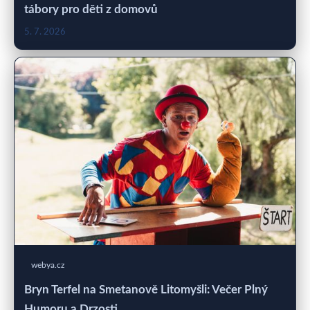
tábory pro děti z domovů
5. 7. 2026
webya.cz
Bryn Terfel na Smetanově Litomyšli: Večer Plný
Humoru a Drzosti