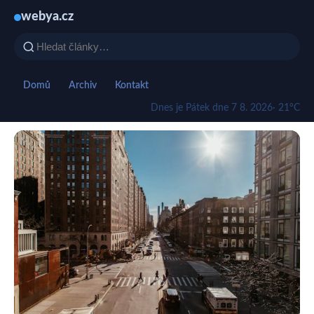
webya.cz
Domů
Archiv
Kontakt
Dnes je Pátek dne 7 8. 2026
· 21°C