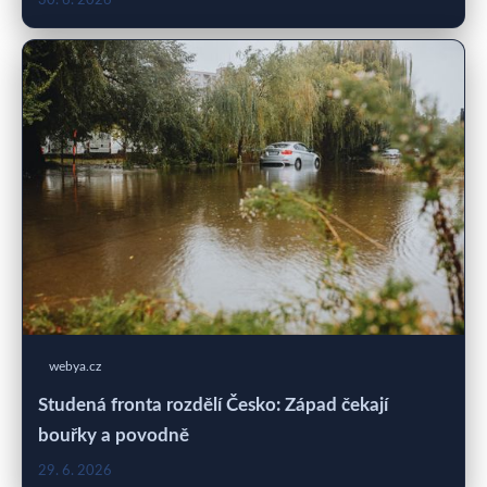
30. 6. 2026
webya.cz
Studená fronta rozdělí Česko: Západ čekají
bouřky a povodně
29. 6. 2026