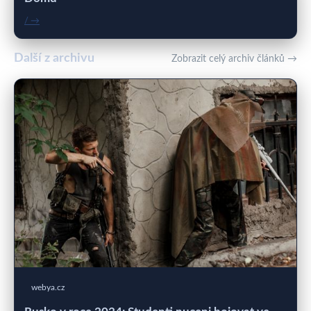
/ →
Další z archivu
Zobrazit celý archiv článků →
webya.cz