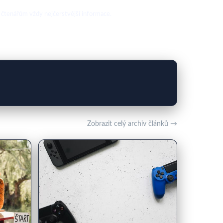
 čtenářům vždy nejčerstvější informace.
Zobrazit celý archiv článků →