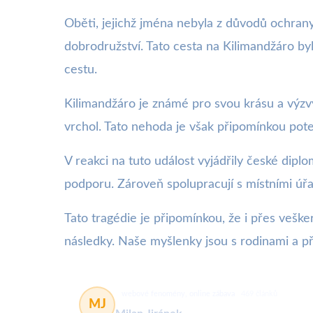
Oběti, jejichž jména nebyla z důvodů ochrany
dobrodružství. Tato cesta na Kilimandžáro by
cestu.
Kilimandžáro je známé pro svou krásu a výzvy,
vrchol. Tato nehoda je však připomínkou poten
V reakci na tuto událost vyjádřily české dip
podporu. Zároveň spolupracují s místními úř
Tato tragédie je připomínkou, že i přes veš
následky. Naše myšlenky jsou s rodinami a př
webové fenomény, online zábava
469 článků
MJ