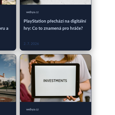
webya.cz
PlayStation přechází na digitální
oru a
hry: Co to znamená pro hráče?
2. 7. 2026
webya.cz