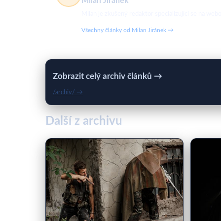
Milan Jiránek
Milan je zkušený redaktor specializující se na w
Všechny články od Milan Jiránek →
Zobrazit celý archiv článků →
/archiv/ →
Další z archivu