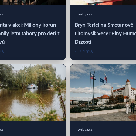
cz
webya.cz
rita v akci: Miliony korun
Bryn Terfel na Smetanově
nily letní tábory pro děti z
Litomyšli: Večer Plný Hum
vů
Drzosti
026
4. 7. 2026
cz
webya.cz