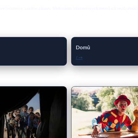
ebové fenomény a online zábavu. Sledováním internetových memů a trendů přináší
Domů
/ →