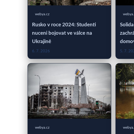
webya.cz
webya.
Rusko v roce 2024: Studenti
Solida
nuceni bojovat ve válce na
zachrá
Ukrajině
domo
6. 7. 2026
5. 7. 2
webya.cz
webya.