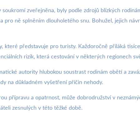
 soukromí zveřejněna, byly podle zdrojů blízkých rodinám
la pro ně splněním dlouholetého snu. Bohužel, jejich náv
 které představuje pro turisty. Každoročně přiláká tisíce 
ciálních rizik, která cestování v některých regionech sv
lomatické autority hlubokou soustrast rodinám obětí a za
ady na důkladném vyšetření příčin nehody.
kerou přípravu a opatrnost, může dobrodružství v neznámý
áteli zesnulých v této těžké době.