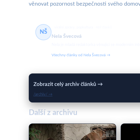
věnovat pozornost bezpečnosti svého domov
virální zprávy, popkultura
469 článků
NŠ
Nela Švecová
Nela je mladá redaktorka věnující se moderním in
Všechny články od Nela Švecová →
Zobrazit celý archiv článků →
/archiv/ →
Další z archivu