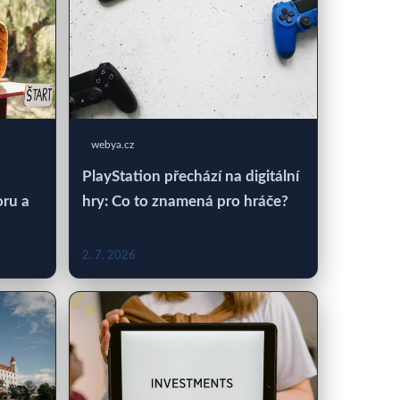
webya.cz
PlayStation přechází na digitální
oru a
hry: Co to znamená pro hráče?
2. 7. 2026