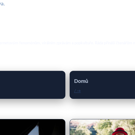
a.
ternetovým fenoménům, virálním zprávám a popkultuře. Ráda přináší čtenářům no
Domů
/ →