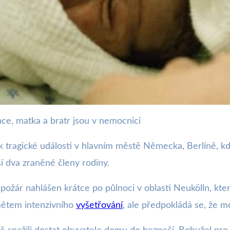
ence, matka a bratr jsou v nemocnici
ožár si vyžádal život kojen
k tragické události v hlavním městě Německa, Berlíně, 
í dva zraněné členy rodiny.
požár nahlášen krátce po půlnoci v oblasti Neukölln, kt
dmětem intenzivního
vyšetřování
, ale předpokládá se, že m