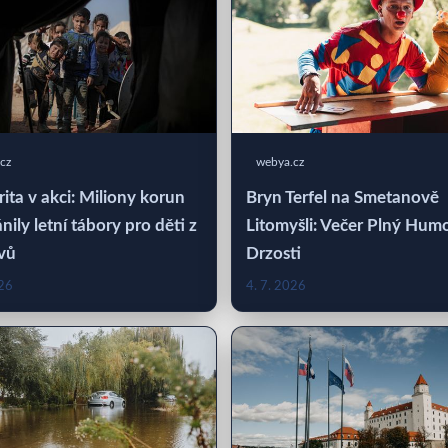
cz
webya.cz
rita v akci: Miliony korun
Bryn Terfel na Smetanově
nily letní tábory pro děti z
Litomyšli: Večer Plný Hum
vů
Drzosti
026
4. 7. 2026