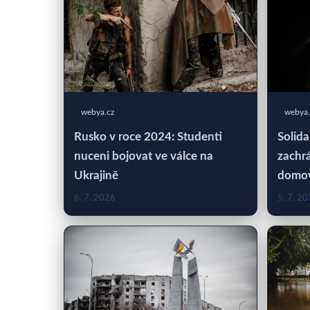
webya.cz
webya.
Rusko v roce 2024: Studenti
Solida
nuceni bojovat ve válce na
zachrá
Ukrajině
domo
6. 7. 2026
5. 7. 2