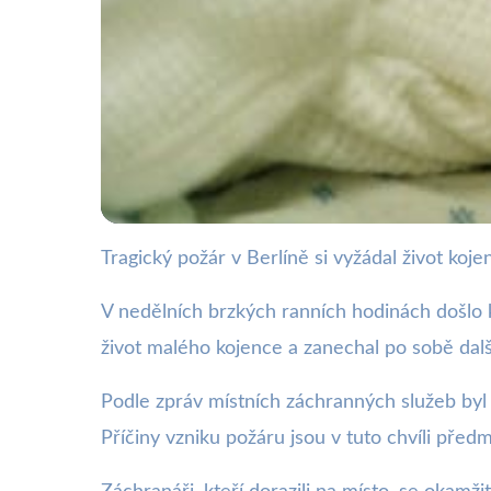
Tragický požár v Berlíně si vyžádal život koj
webya.cz
Tragédie v Berlíně: P
V nedělních brzkých ranních hodinách došlo 
život malého kojence a zanechal po sobě dalš
nemocnici
Podle zpráv místních záchranných služeb byl 
Příčiny vzniku požáru jsou v tuto chvíli pře
13. 2. 2026
· 3 min čtení · Autor: Nela Švecová