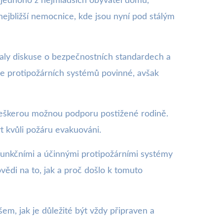
o jednoho z nejmladších obyvatel domu,
 nejbližší nemocnice, kde jsou nyní pod stálým
aly diskuse o bezpečnostních standardech a
ace protipožárních systémů povinné, avšak
 veškerou možnou podporu postižené rodině.
t kvůli požáru evakuováni.
 funkčními a účinnými protipožárními systémy
ědi na to, jak a proč došlo k tomuto
em, jak je důležité být vždy připraven a