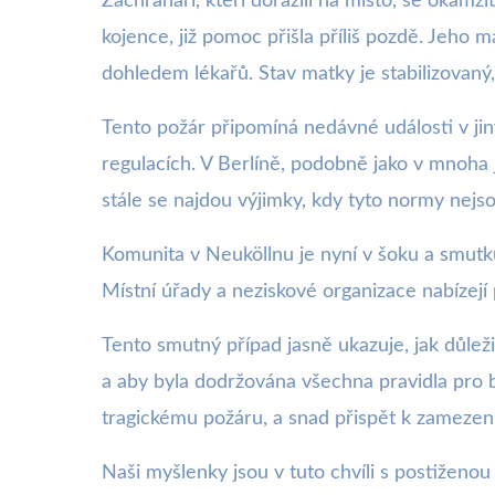
Záchranáři, kteří dorazili na místo, se okam
kojence, již pomoc přišla příliš pozdě. Jeho 
dohledem lékařů. Stav matky je stabilizovaný, 
Tento požár připomíná nedávné události v ji
regulacích. V Berlíně, podobně jako v mnoha 
stále se najdou výjimky, kdy tyto normy nejs
Komunita v Neuköllnu je nyní v šoku a smutk
Místní úřady a neziskové organizace nabízejí
Tento smutný případ jasně ukazuje, jak důlež
a aby byla dodržována všechna pravidla pro b
tragickému požáru, a snad přispět k zameze
Naši myšlenky jsou v tuto chvíli s postiženou