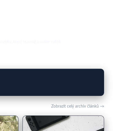
vinky, které rezonují v online světě.
Zobrazit celý archiv článků →