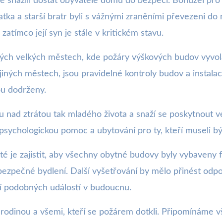
žitě snažili dostat obyvatele domu do bezpečí. Bohužel pr
matka a starší bratr byli s vážnými zraněními převezeni do
zatímco její syn je stále v kritickém stavu.
ných velkých městech, kde požáry výškových budov vyvol
jiných městech, jsou pravidelné kontroly budov a instal
ou dodrženy.
u nad ztrátou tak mladého života a snaží se poskytnout
 psychologickou pomoc a ubytování pro ty, kteří museli bý
ité je zajistit, aby všechny obytné budovy byly vybaveny
ezpečné bydlení. Další vyšetřování by mělo přinést odpov
ní podobných událostí v budoucnu.
 rodinou a všemi, kteří se požárem dotkli. Připomínáme vš