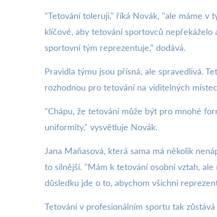
"Tetování toleruji," říká Novák, "ale máme v
klíčové, aby tetování sportovců nepřekáželo a
sportovní tým reprezentuje," dodává.
Pravidla týmu jsou přísná, ale spravedlivá. T
rozhodnou pro tetování na viditelných místec
"Chápu, že tetování může být pro mnohé formo
uniformity," vysvětluje Novák.
Jana Maňasová, která sama má několik nenápad
to silnější. "Mám k tetování osobní vztah, a
důsledku jde o to, abychom všichni reprezento
Tetování v profesionálním sportu tak zůstává t