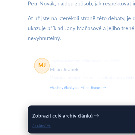
Petr Novák, najdou způsob, jak respektovat in
Ať už jste na kterékoli straně této debaty, je
ukazuje příklad Jany Maňasové a jejího trené
nevyhnutelný.
webové fenomény, online zábava
469 článků
MJ
Milan Jiránek
Milan je zkušený redaktor specializující se na w
Všechny články od Milan Jiránek →
Zobrazit celý archiv článků →
/archiv/ →