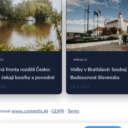
cz
webya.cz
á fronta rozdělí Česko:
Volby v Bratislavě: Souboj
 čekají bouřky a povodně
Budoucnost Slovenska
2026
28. 6. 2026
eroval
www.contentis.AI
·
GDPR
·
Terms