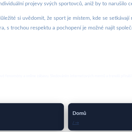
dividuální projevy svých sportovců, aniž by to narušilo 
 důležité si uvědomit, že sport je místem, kde se setkávají 
ra, s trochou respektu a pochopení je možné najít společn
ebové fenomény a online zábavu. Sledováním internetových memů a trendů přináší
Domů
/ →