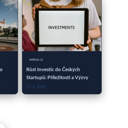
webya.cz
 o
Růst Investic do Českých
Startupů: Příležitosti a Výzvy
27. 6. 2026