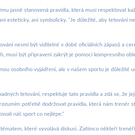
 týmu jasně stanovená pravidla, která musí respektovat ka
ni esteticky, ani symbolicky. "Je důležité, aby tetování 
etování nesmí být viditelné v době oficiálních zápasů a ce
h, musí být připraveni zakrýt je pomocí kompresního oble
u osobního vyjádření, ale v našem sportu je důležité ud
ných tetování, respektuje tato pravidla a zdá se, že jej
le rozumím potřebě dodržovat pravidla, která nám trenér 
vali náš sport co nejlépe."
ématem, které vyvolává diskusi. Zatímco někteří trenéři a 