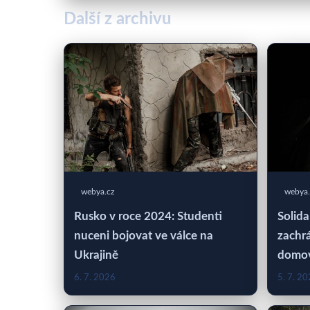
Další z archivu
webya.cz
webya.
Rusko v roce 2024: Studenti
Solida
nuceni bojovat ve válce na
zachrá
Ukrajině
domo
6. 7. 2026
5. 7. 2