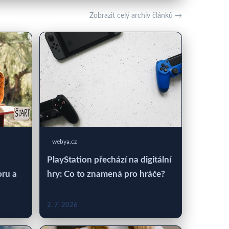
Zobrazit celý archiv článků →
webya.cz
PlayStation přechází na digitální
oru a
hry: Co to znamená pro hráče?
2. 7. 2026