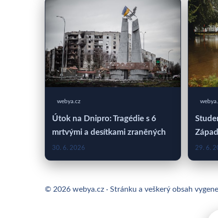
webya.cz
webya.
Útok na Dnipro: Tragédie s 6
Studen
mrtvými a desítkami zraněných
Západ
30. 6. 2026
29. 6. 
© 2026 webya.cz · Stránku a veškerý obsah vygen