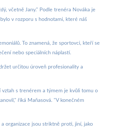
ždý, včetně Jany." Podle trenéra Nováka je
nebylo v rozporu s hodnotami, které náš
remoniálů. To znamená, že sportovci, kteří se
čení nebo speciálních náplastí.
ržet určitou úroveň profesionality a
í vztah s trenérem a týmem je kvůli tomu o
stanovil," říká Maňasová. "V konečném
organizace jsou striktně proti, jiní, jako