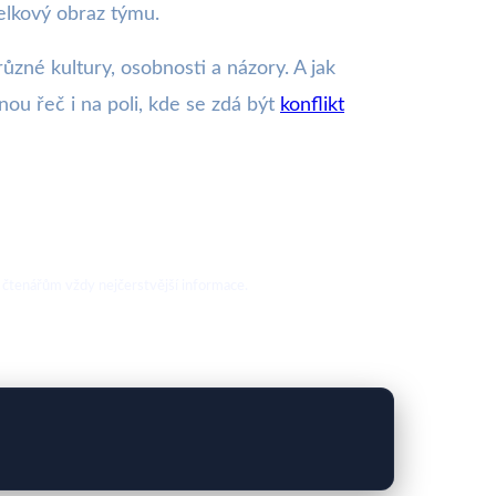
celkový obraz týmu.
různé kultury, osobnosti a názory. A jak
ou řeč i na poli, kde se zdá být
konflikt
 čtenářům vždy nejčerstvější informace.