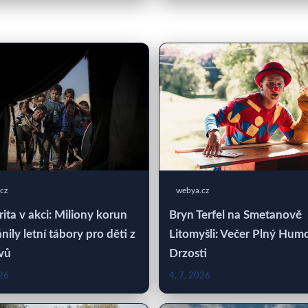
cz
webya.cz
rita v akci: Miliony korun
Bryn Terfel na Smetanově
nily letní tábory pro děti z
Litomyšli: Večer Plný Hum
vů
Drzosti
026
4. 7. 2026