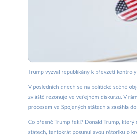
Trump vyzval republikány k převzetí kontroly
webya.cz
Trump žádá republi
V posledních dnech se na politické scéně obj
zvláště rezonuje ve veřejném diskurzu. V rá
4. 2. 2026
· 3 min čtení · Autor: Barbora Černá
procesem ve Spojených státech a zasáhla do z
Co přesně Trump řekl? Donald Trump, který s
státech, tentokrát posunul svou rétoriku o kr