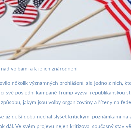
 nad volbami a k jejich znárodnění
kány o znárodnění volebníh
evilo několik významných prohlášení, ale jedno z nich, k
mci své poslední kampaně Trump vyzval republikánskou st
působu, jakým jsou volby organizovány a řízeny na feder
e již delší dobu nechal slyšet kritickými poznámkami na
ok dál. Ve svém projevu nejen kritizoval současný stav věc