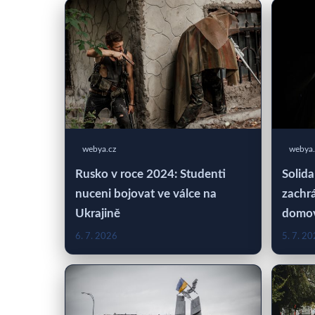
webya.cz
webya.
Rusko v roce 2024: Studenti
Solida
nuceni bojovat ve válce na
zachrá
Ukrajině
domo
6. 7. 2026
5. 7. 2