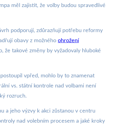
mpa měl zajistit, že volby budou spravedlivé
ávrh podporují, zdůrazňují potřebu reformy
yjadřují obavy z možného
ohrožení
 to, že takové změny by vyžadovaly hluboké
postoupil vpřed, mohlo by to znamenat
ní vs. státní kontrole nad volbami není
ký rozruch.
hu a jeho výzvy k akci zůstanou v centru
e kontroly nad volebním procesem a jaké kroky