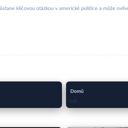
 zůstane klíčovou otázkou v americké politice a může ovli
ternetové trendy a sociální média. Zaměřuje se na virální obsah a digitální kultur
Domů
/ →