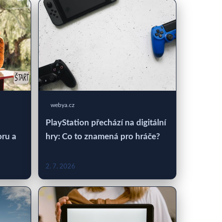
webya.cz
PlayStation přechází na digitální
oru a
hry: Co to znamená pro hráče?
2. 7. 2026