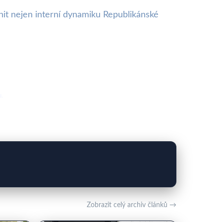
vnit nejen interní dynamiku Republikánské
u.
Zobrazit celý archiv článků →