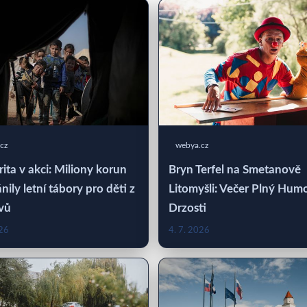
cz
webya.cz
rita v akci: Miliony korun
Bryn Terfel na Smetanově
nily letní tábory pro děti z
Litomyšli: Večer Plný Hum
vů
Drzosti
026
4. 7. 2026