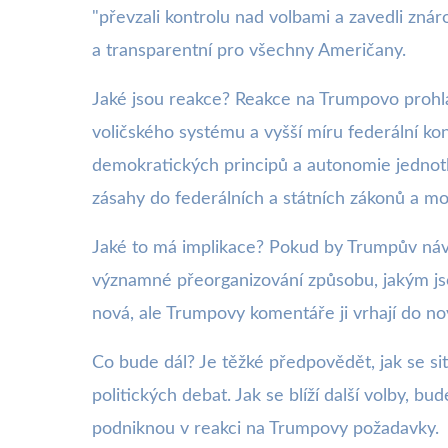
"převzali kontrolu nad volbami a zavedli znár
a transparentní pro všechny Američany.
Jaké jsou reakce? Reakce na Trumpovo prohlá
voličského systému a vyšší míru federální ko
demokratických principů a autonomie jednotli
zásahy do federálních a státních zákonů a m
Jaké to má implikace? Pokud by Trumpův ná
významné přeorganizování způsobu, jakým jso
nová, ale Trumpovy komentáře ji vrhají do no
Co bude dál? Je těžké předpovědět, jak se sit
politických debat. Jak se blíží další volby, 
podniknou v reakci na Trumpovy požadavky.