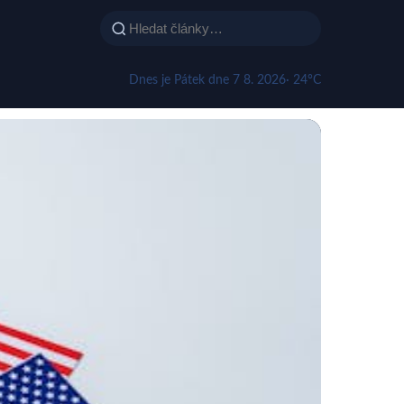
Dnes je Pátek dne 7 8. 2026
· 24°C