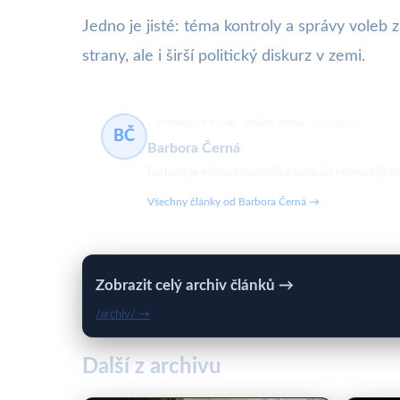
Jedno je jisté: téma kontroly a správy voleb
strany, ale i širší politický diskurz v zemi.
internetové trendy, sociální média
511 článků
BČ
Barbora Černá
Barbora je vášnivá novinářka sledující nejnovější in
Všechny články od Barbora Černá →
Zobrazit celý archiv článků →
/archiv/ →
Další z archivu