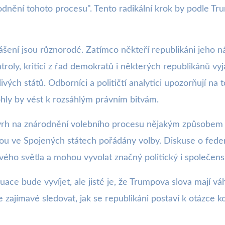
odnění tohoto procesu". Tento radikální krok by podle Tru
šení jsou různorodé. Zatímco někteří republikáni jeho n
ntroly, kritici z řad demokratů i některých republikánů v
vých států. Odborníci a političtí analytici upozorňují na
ohly by vést k rozsáhlým právním bitvám.
vrh na znárodnění volebního procesu nějakým způsobem 
u ve Spojených státech pořádány volby. Diskuse o federál
vého světla a mohou vyvolat značný politický i společens
uace bude vyvíjet, ale jisté je, že Trumpova slova mají vá
bude zajímavé sledovat, jak se republikáni postaví k otázc