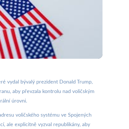
o procesu v USA
teré vydal bývalý prezident Donald Trump,
ranu, aby převzala kontrolu nad voličským
ální úrovni.
 adresu voličského systému ve Spojených
í, ale explicitně vyzval republikány, aby