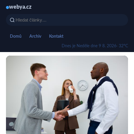
webya.cz
Domů
Archiv
Kontakt
Dnes je Neděle dne 9 8. 2026
· 32°C