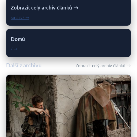
Zobrazit celý archiv článků →
/archiv/ →
Domů
/ →
Další z archivu
Zobrazit celý archiv článků →