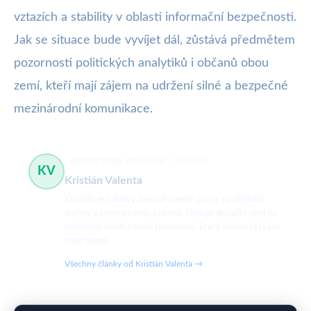
vztazích a stability v oblasti informační bezpečnosti.
Jak se situace bude vyvíjet dál, zůstává předmětem
pozornosti politických analytiků i občanů obou
zemí, kteří mají zájem na udržení silné a bezpečné
mezinárodní komunikace.
digitální trendy, sociální sítě
512 článků
KV
Kristián Valenta
Kristián je vášnivý novinář zaměřující se na digitální
trendy a internetovou kulturu. Sleduje aktuální dění na
sociálních sítích a nové fenomény, které hýbou českým
internetem.
Všechny články od Kristián Valenta →