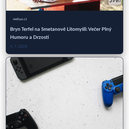
webya.cz
Bryn Terfel na Smetanově Litomyšli: Večer Plný
Humoru a Drzosti
4. 7. 2026