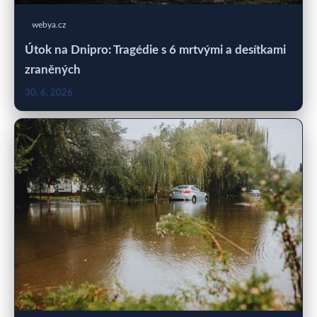
webya.cz
Útok na Dnipro: Tragédie s 6 mrtvými a desítkami
zraněných
30. 6. 2026