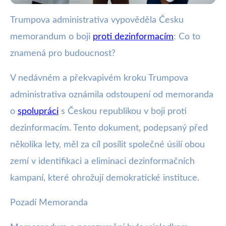
Trumpova administrativa vypověděla Česku
webya.cz
memorandum o boji
proti dezinformacím
: Co to
Trump zrušil dohodu s ČR o boji
znamená pro budoucnost?
proti dezinformacím
V nedávném a překvapivém kroku Trumpova
18. 9. 2025
· 3 min čtení · Autor: Kristián Valenta
administrativa oznámila odstoupení od memoranda
o
spolupráci
s Českou republikou v boji proti
dezinformacím. Tento dokument, podepsaný před
několika lety, měl za cíl posílit společné úsilí obou
zemí v identifikaci a eliminaci dezinformačních
kampaní, které ohrožují demokratické instituce.
Pozadí Memoranda