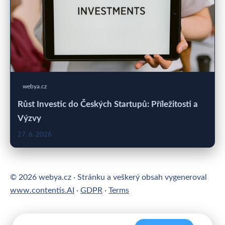
webya.cz
Růst Investic do Českých Startupů: Příležitosti a
Výzvy
27. 6. 2026
© 2026 webya.cz · Stránku a veškerý obsah vygeneroval
www.contentis.AI
·
GDPR
·
Terms