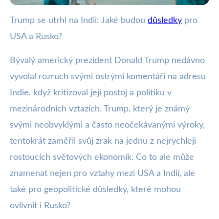
Trump se utrhl na Indii: Jaké budou
důsledky
pro
webya.cz
USA a Rusko?
Trumpova Kritika Indie: Jaké
Budou Důsledky pro USA a
Bývalý americký prezident Donald Trump nedávno
vyvolal rozruch svými ostrými komentáři na adresu
Rusko?
Indie, když kritizoval její postoj a politiku v
7. 8. 2025
· 3 min čtení · Autor: Milan Jiránek
mezinárodních vztazích. Trump, který je známý
svými neobvyklými a často neočekávanými výroky,
tentokrát zaměřil svůj zrak na jednu z nejrychleji
rostoucích světových ekonomik. Co to ale může
znamenat nejen pro vztahy mezi USA a Indií, ale
také pro geopolitické důsledky, které mohou
ovlivnit i Rusko?