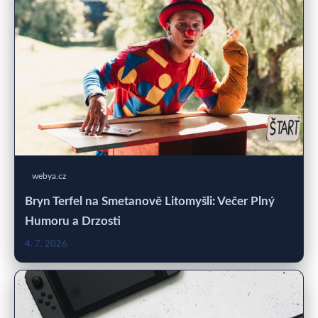
webya.cz
Bryn Terfel na Smetanově Litomyšli: Večer Plný
Humoru a Drzosti
4. 7. 2026