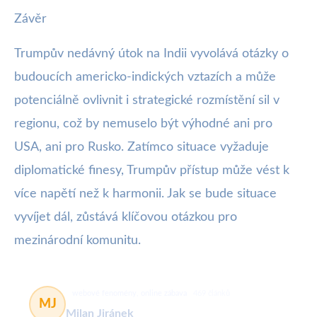
Závěr
Trumpův nedávný útok na Indii vyvolává otázky o
budoucích americko-indických vztazích a může
potenciálně ovlivnit i strategické rozmístění sil v
regionu, což by nemuselo být výhodné ani pro
USA, ani pro Rusko. Zatímco situace vyžaduje
diplomatické finesy, Trumpův přístup může vést k
více napětí než k harmonii. Jak se bude situace
vyvíjet dál, zůstává klíčovou otázkou pro
mezinárodní komunitu.
webové fenomény, online zábava
469 článků
MJ
Milan Jiránek