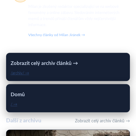
Milan je zkušený redaktor specializující se na webové
fenomény a online zábavu. Sledováním internetových
memů a trendů přináší čtenářům vždy nejčerstvější
informace.
Všechny články od Milan Jiránek →
Zobrazit celý archiv článků →
/archiv/ →
Domů
/ →
Další z archivu
Zobrazit celý archiv článků →