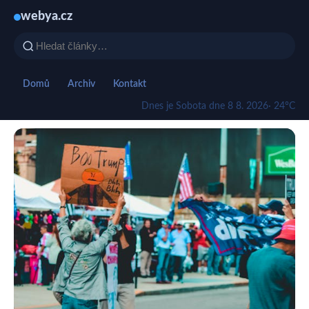
webya.cz
Domů
Archiv
Kontakt
Dnes je Sobota dne 8 8. 2026
· 24°C