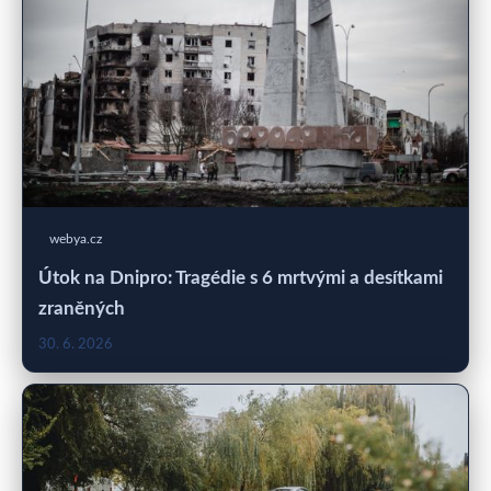
webya.cz
Útok na Dnipro: Tragédie s 6 mrtvými a desítkami
zraněných
30. 6. 2026