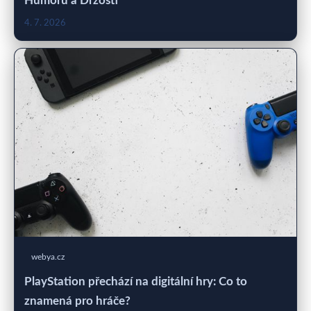
Humoru a Drzosti
4. 7. 2026
webya.cz
PlayStation přechází na digitální hry: Co to
znamená pro hráče?