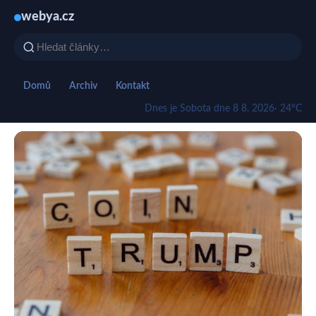
webya.cz
Domů
Archiv
Kontakt
Dnes je Sobota dne 8 8. 2026
· 24°C