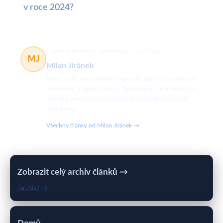
v roce 2024?
webové fenomény, online zábava
469 článků
MJ
Milan Jiránek
Milan je zkušený redaktor specializující se na webové
fenomény a online zábavu. Sledováním internetových
memů a trendů přináší čtenářům vždy nejčerstvější
informace.
Všechny články od Milan Jiránek →
Zobrazit celý archiv článků →
/archiv/ →