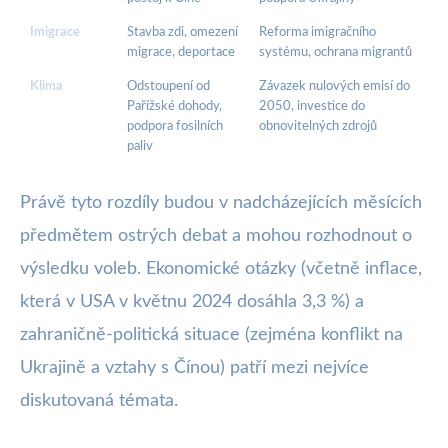
Imigrace
Stavba zdi, omezení
Reforma imigračního
migrace, deportace
systému, ochrana migrantů
Klima
Odstoupení od
Závazek nulových emisí do
Pařížské dohody,
2050, investice do
podpora fosilních
obnovitelných zdrojů
paliv
Právě tyto rozdíly budou v nadcházejících měsících
předmětem ostrých debat a mohou rozhodnout o
výsledku voleb. Ekonomické otázky (včetně inflace,
která v USA v květnu 2024 dosáhla 3,3 %) a
zahraničně-politická situace (zejména konflikt na
Ukrajině a vztahy s Čínou) patří mezi nejvíce
diskutovaná témata.