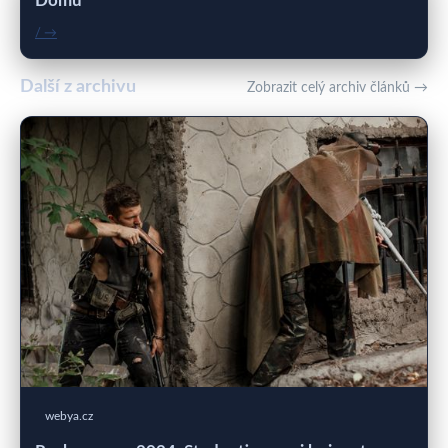
Domů
/ →
Další z archivu
Zobrazit celý archiv článků →
webya.cz