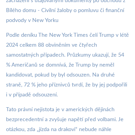
zacházení s utajovanými dokumenty po odchodu z
Bílého domu - Civilní žaloby o pomluvu či finanční
podvody v New Yorku
Podle deníku The New York Times čelí Trump v létě
2024 celkem 88 obviněním ve čtyřech
samostatných případech. Průzkumy ukazují, že 54
% Američanů se domnívá, že Trump by neměl
kandidovat, pokud by byl odsouzen. Na druhé
straně, 72 % jeho příznivců tvrdí, že by jej podpořili
i v případě odsouzení.
Tato právní nejistota je v amerických dějinách
bezprecedentní a zvyšuje napětí před volbami. Je
otázkou, zda „jízda na drakovi“ nebude náhle