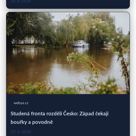
30. 6. 2026
webya.cz
Studená fronta rozdělí Česko: Západ čekají
bouřky a povodně
29. 6. 2026