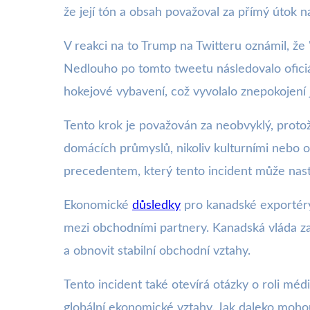
že její tón a obsah považoval za přímý útok n
V reakci na to Trump na Twitteru oznámil, že
Nedlouho po tomto tweetu následovalo oficiál
hokejové vybavení, což vyvolalo znepokojení
Tento krok je považován za neobvyklý, prot
domácích průmyslů, nikoliv kulturními nebo
precedentem, který tento incident může nasto
Ekonomické
důsledky
pro kanadské exportéry 
mezi obchodními partnery. Kanadská vláda zatí
a obnovit stabilní obchodní vztahy.
Tento incident také otevírá otázky o roli méd
globální ekonomické vztahy. Jak daleko mohou 