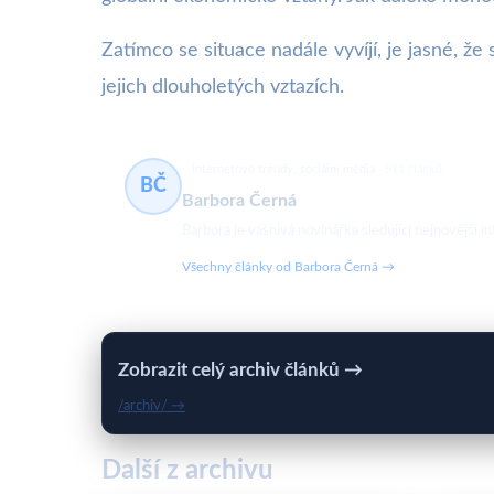
Zatímco se situace nadále vyvíjí, je jasné, 
jejich dlouholetých vztazích.
internetové trendy, sociální média
511 článků
BČ
Barbora Černá
Barbora je vášnivá novinářka sledující nejnovější in
Všechny články od Barbora Černá →
Zobrazit celý archiv článků →
/archiv/ →
Další z archivu