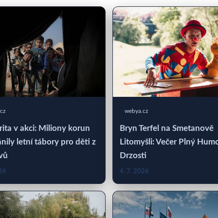
cz
webya.cz
rita v akci: Miliony korun
Bryn Terfel na Smetanově
nily letní tábory pro děti z
Litomyšli: Večer Plný Hum
vů
Drzosti
026
4. 7. 2026