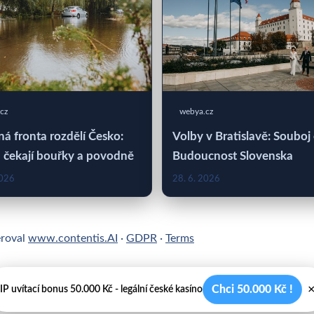
cz
webya.cz
á fronta rozdělí Česko:
Volby v Bratislavě: Souboj
 čekají bouřky a povodně
Budoucnost Slovenska
2026
28. 6. 2026
eroval
www.contentis.AI
·
GDPR
·
Terms
Chci 50.000 Kč !
IP uvítací bonus 50.000 Kč - legální české kasíno