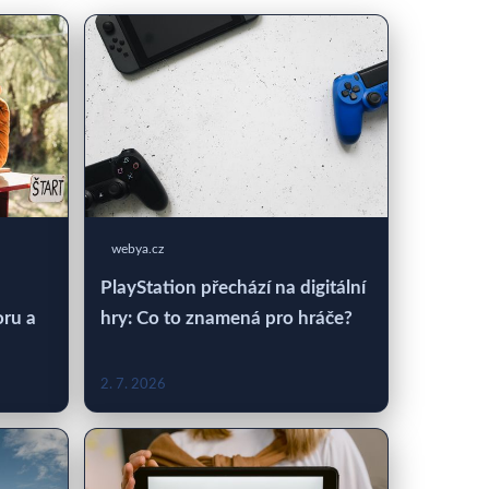
webya.cz
PlayStation přechází na digitální
oru a
hry: Co to znamená pro hráče?
2. 7. 2026