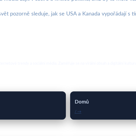
že svět pozorně sleduje, jak se USA a Kanada vypořádají
ternetové trendy a sociální média. Zaměřuje se na virální obsah a digitální kultur
Domů
/ →