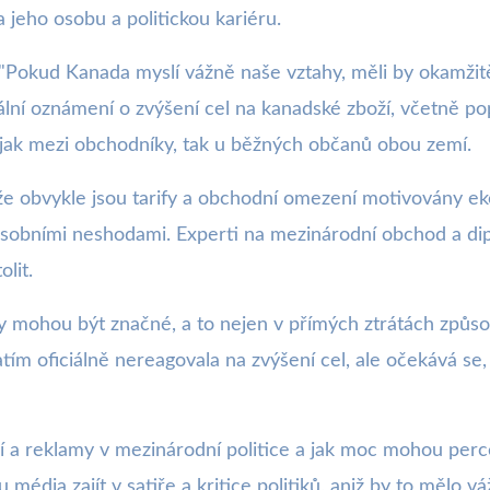
a jeho osobu a politickou kariéru.
 "Pokud Kanada myslí vážně naše vztahy, měli by okamžitě
ní oznámení o zvýšení cel na kanadské zboží, včetně pop
 jak mezi obchodníky, tak u běžných občanů obou zemí.
ože obvykle jsou tarify a obchodní omezení motivovány 
 osobními neshodami. Experti na mezinárodní obchod a d
lit.
mohou být značné, a to nejen v přímých ztrátách způsoben
m oficiálně nereagovala na zvýšení cel, ale očekává se, 
ií a reklamy v mezinárodní politice a jak moc mohou perce
média zajít v satiře a kritice politiků, aniž by to mělo 