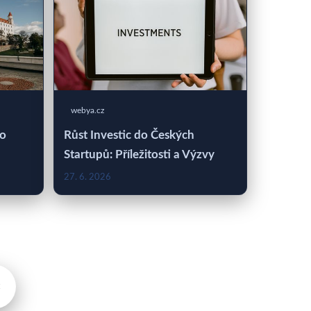
webya.cz
 o
Růst Investic do Českých
Startupů: Příležitosti a Výzvy
27. 6. 2026
×