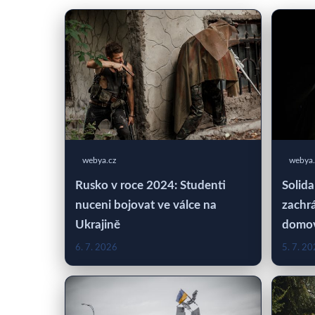
webya.cz
webya.
Rusko v roce 2024: Studenti
Solida
nuceni bojovat ve válce na
zachrá
Ukrajině
domo
6. 7. 2026
5. 7. 2