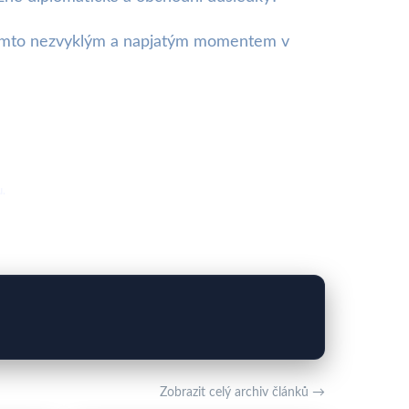
 s tímto nezvyklým a napjatým momentem v
u.
Zobrazit celý archiv článků →