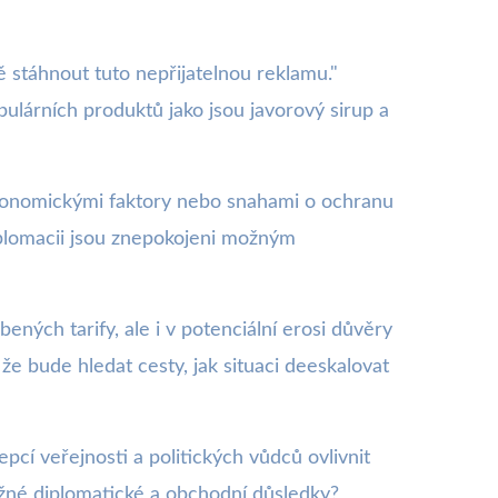
 stáhnout tuto nepřijatelnou reklamu."
ulárních produktů jako jsou javorový sirup a
ekonomickými faktory nebo snahami o ochranu
iplomacii jsou znepokojeni možným
ých tarify, ale i v potenciální erosi důvěry
že bude hledat cesty, jak situaci deeskalovat
pcí veřejnosti a politických vůdců ovlivnit
vážné diplomatické a obchodní důsledky?