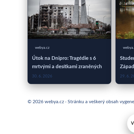
webya.cz
webya.
Útok na Dnipro: Tragédie s 6
Studen
mrtvými a desítkami zraněných
Západ
30. 6. 2026
29. 6. 
© 2026 webya.cz · Stránku a veškerý obsah vygen
V