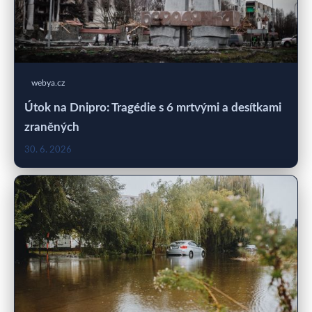
webya.cz
Útok na Dnipro: Tragédie s 6 mrtvými a desítkami
zraněných
30. 6. 2026