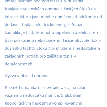
klesají hluboko pod bod mrazu. V důsledku
trvajících vojenských operací a častých útoků na
infrastrukturu jsou mnohé domácnosti odříznuty od
dodávek tepla a elektrické energie. Situaci
komplikuje fakt, že mnoho tepelných a elektráren
bylo poškozeno nebo zničeno. Tisíce obyvatel tak v
důsledku těchto útoků trpí mrazem a nedostatkem
základních potřeb pro zajištění tepla v
domácnostech.
Výzva v oblasti obrany
Kromě humanitární krize čelí Ukrajina také
vážnému nedostatku munice. S globálním
geopolitickým napětím a komplikovanými