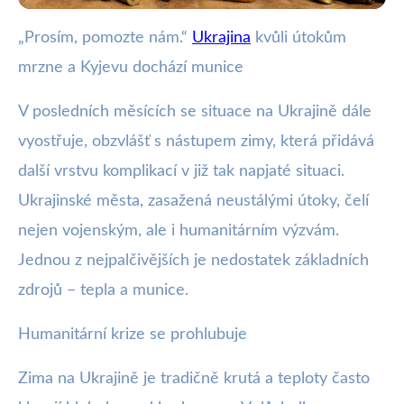
„Prosím, pomozte nám.“
Ukrajina
kvůli útokům
webya.cz
mrzne a Kyjevu dochází munice
Ukrajina v zimě: Boj o teplé
domovy a dostatek munice
V posledních měsících se situace na Ukrajině dále
vyostřuje, obzvlášť s nástupem zimy, která přidává
18. 1. 2026
· 3 min čtení · Autor: Kristián Valenta
další vrstvu komplikací v již tak napjaté situaci.
Ukrajinské města, zasažená neustálými útoky, čelí
nejen vojenským, ale i humanitárním výzvám.
Jednou z nejpalčivějších je nedostatek základních
zdrojů – tepla a munice.
Humanitární krize se prohlubuje
Zima na Ukrajině je tradičně krutá a teploty často