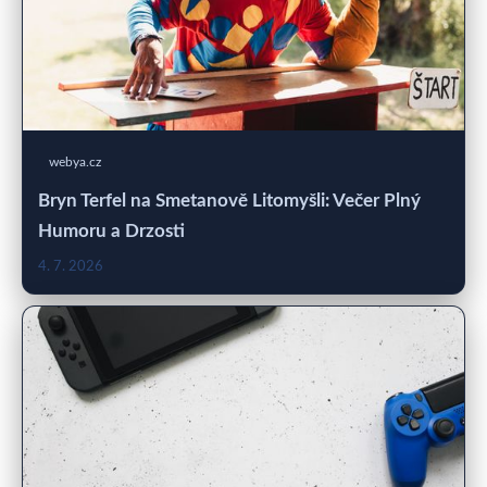
webya.cz
Bryn Terfel na Smetanově Litomyšli: Večer Plný
Humoru a Drzosti
4. 7. 2026