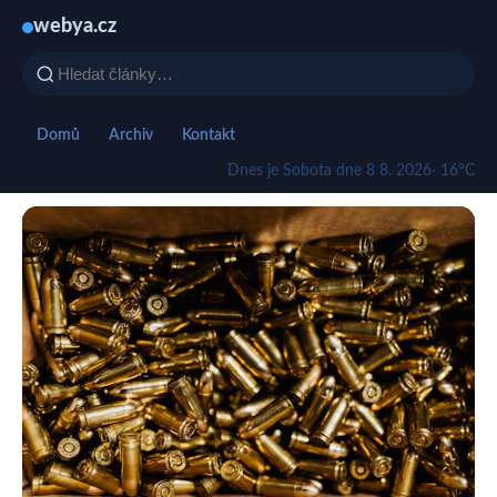
webya.cz
Domů
Archiv
Kontakt
Dnes je Sobota dne 8 8. 2026
· 16°C