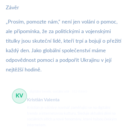
Závěr
„Prosím, pomozte nám,“ není jen volání o pomoc,
ale připomínka, že za politickými a vojenskými
titulky jsou skuteční lidé, kteří trpí a bojují o přežití
každý den. Jako globální společenství máme
odpovědnost pomoci a podpořit Ukrajinu v její
nejtěžší hodině.
digitální trendy, sociální sítě
512 článků
KV
Kristián Valenta
Kristián je vášnivý novinář zaměřující se na digitální
trendy a internetovou kulturu. Sleduje aktuální dění na
sociálních sítích a nové fenomény, které hýbou českým
internetem.