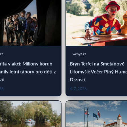
cz
webya.cz
rita v akci: Miliony korun
Bryn Terfel na Smetanově
nily letní tábory pro děti z
Litomyšli: Večer Plný Hum
vů
Drzosti
026
4. 7. 2026