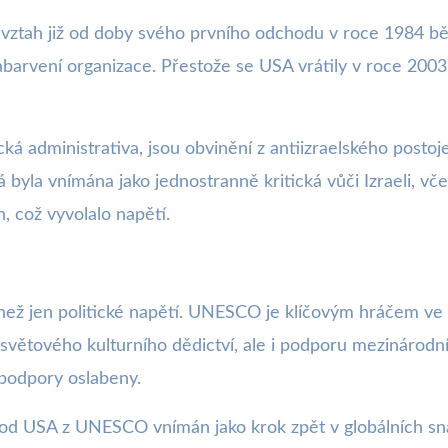
vztah již od doby svého prvního odchodu v roce 1984 b
zabarvení organizace. Přestože se USA vrátily v roce 2003
cká administrativa, jsou obvinění z antiizraelského pos
byla vnímána jako jednostranně kritická vůči Izraeli, vč
, což vyvolalo napětí.
ž jen politické napětí. UNESCO je klíčovým hráčem ve v
u světového kulturního dědictví, ale i podporu mezináro
 podpory oslabeny.
chod USA z UNESCO vnímán jako krok zpět v globálních s