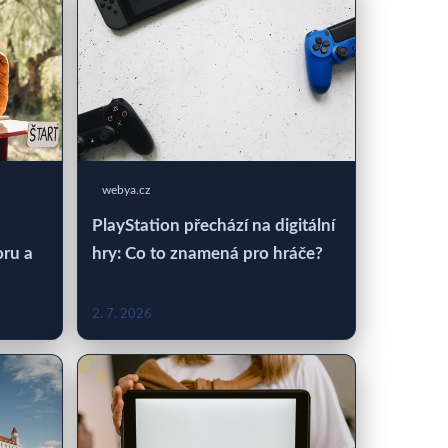
webya.cz
PlayStation přechází na digitální
oru a
hry: Co to znamená pro hráče?
2. 7. 2026