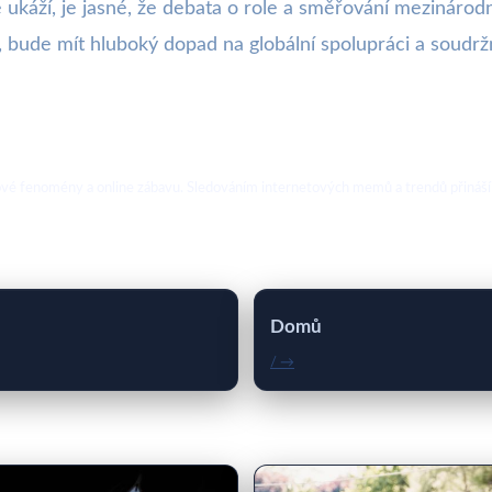
ukáží, je jasné, že debata o role a směřování mezinárodn
i, bude mít hluboký dopad na globální spolupráci a soudrž
ebové fenomény a online zábavu. Sledováním internetových memů a trendů přináší
Domů
/ →