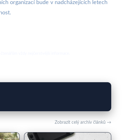
ích organizací bude v nadcházejících letech
nost.
 čtenářům vždy nejčerstvější informace.
Zobrazit celý archiv článků →