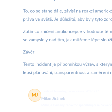
To, co se stane dále, závisí na reakci americk
práva ve světě. Je důležité, aby byly tyto z
Zatímco zničení antikoncepce v hodnotě téměř 
se zamyslely nad tím, jak můžeme lépe slouži
Závěr
Tento incident je připomínkou výzev, s kterým
lepší plánování, transparentnost a zaměření na
webové fenomény, online zábava
469 článků
MJ
Milan Jiránek
Milan je zkušený redaktor specializující se na w