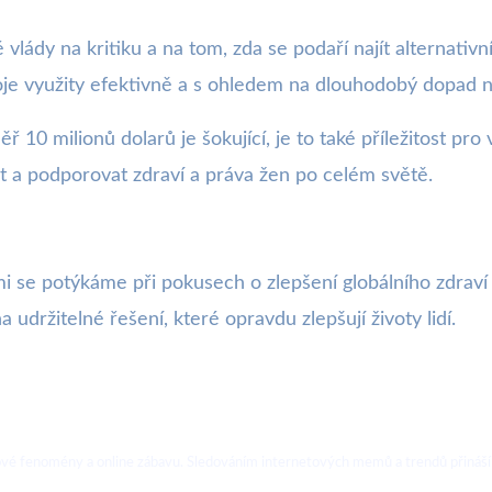
é vlády na kritiku a na tom, zda se podaří najít alternativ
droje využity efektivně a s ohledem na dlouhodobý dopad 
10 milionů dolarů je šokující, je to také příležitost pro 
t a podporovat zdraví a práva žen po celém světě.
i se potýkáme při pokusech o zlepšení globálního zdraví 
 udržitelné řešení, které opravdu zlepšují životy lidí.
ebové fenomény a online zábavu. Sledováním internetových memů a trendů přináší