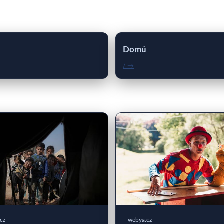
Domů
/ →
cz
webya.cz