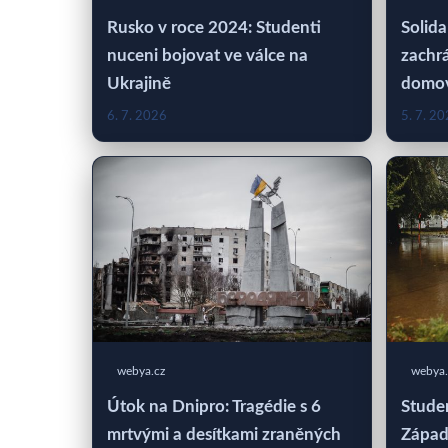
Rusko v roce 2024: Studenti
Solida
nuceni bojovat ve válce na
zachrá
Ukrajině
domo
6. 7. 2026
5. 7. 2
webya.cz
webya.
Útok na Dnipro: Tragédie s 6
Studen
mrtvými a desítkami zraněných
Západ