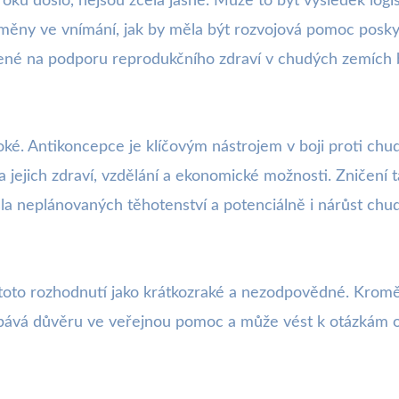
oku došlo, nejsou zcela jasné. Může to být výsledek logis
 změny ve vnímání, jak by měla být rozvojová pomoc pos
rčené na podporu reprodukčního zdraví v chudých zemích 
ké. Antikoncepce je klíčovým nástrojem v boji proti ch
na jejich zdraví, vzdělání a ekonomické možnosti. Zničení
la neplánovaných těhotenství a potenciálně i nárůst chu
jí toto rozhodnutí jako krátkozraké a nezodpovědné. Kromě
ává důvěru ve veřejnou pomoc a může vést k otázkám o p