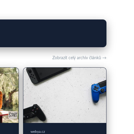
Zobrazit celý archiv článků →
webya.cz