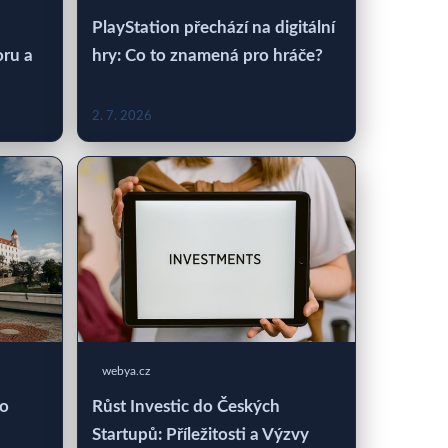
PlayStation přechází na digitální
oru a
hry: Co to znamená pro hráče?
2. 7. 2026
webya.cz
 o
Růst Investic do Českých
Startupů: Příležitosti a Výzvy