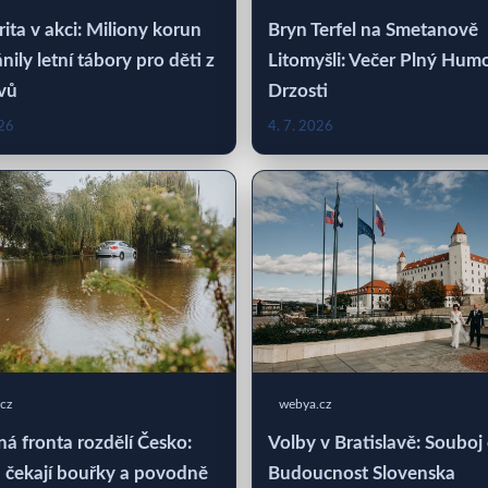
rita v akci: Miliony korun
Bryn Terfel na Smetanově
nily letní tábory pro děti z
Litomyšli: Večer Plný Hum
vů
Drzosti
026
4. 7. 2026
cz
webya.cz
á fronta rozdělí Česko:
Volby v Bratislavě: Souboj
 čekají bouřky a povodně
Budoucnost Slovenska