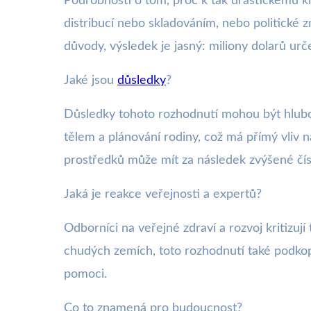
Podrobnosti o tom, proč k tak drastickému kr
distribucí nebo skladováním, nebo politické
důvody, výsledek je jasný: miliony dolarů u
Jaké jsou
důsledky
?
Důsledky tohoto rozhodnutí mohou být hlubo
tělem a plánování rodiny, což má přímý vliv 
prostředků může mít za následek zvýšené čís
Jaká je reakce veřejnosti a expertů?
Odborníci na veřejné zdraví a rozvoj kritizu
chudých zemích, toto rozhodnutí také podkop
pomoci.
Co to znamená pro budoucnost?