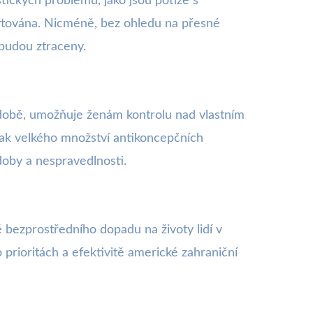
tických problémů, jako jsou potíže s
kytována. Nicméně, bez ohledu na přesné
budou ztraceny.
udobě, umožňuje ženám kontrolu nad vlastním
 tak velkého množství antikoncepčních
doby a nespravedlnosti.
 bezprostředního dopadu na životy lidí v
rioritách a efektivitě americké zahraniční