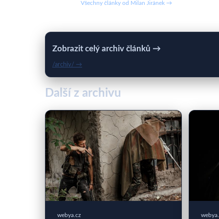
Všechny články od Milan Jiránek →
Zobrazit celý archiv článků →
/archiv/ →
Další z archivu
webya.cz
webya.