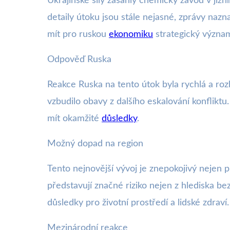
Ukrajinské síly zasáhly chemický závod v již
detaily útoku jsou stále nejasné, zprávy naz
mít pro ruskou
ekonomiku
strategický význa
Odpověď Ruska
Reakce Ruska na tento útok byla rychlá a roz
vzbudilo obavy z dalšího eskalování konfliktu
mít okamžité
důsledky
.
Možný dopad na region
Tento nejnovější vývoj je znepokojivý nejen 
představují značné riziko nejen z hlediska be
důsledky pro životní prostředí a lidské zdraví.
Mezinárodní reakce