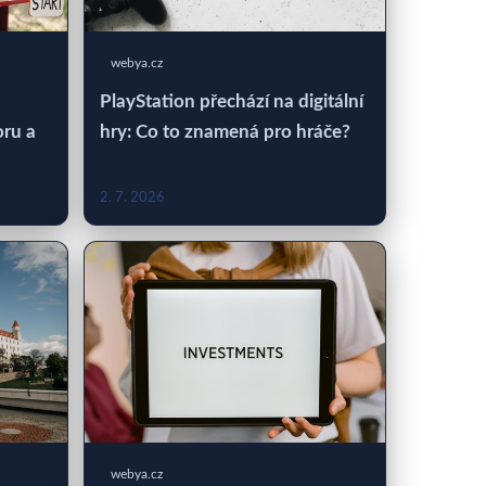
webya.cz
PlayStation přechází na digitální
oru a
hry: Co to znamená pro hráče?
2. 7. 2026
webya.cz