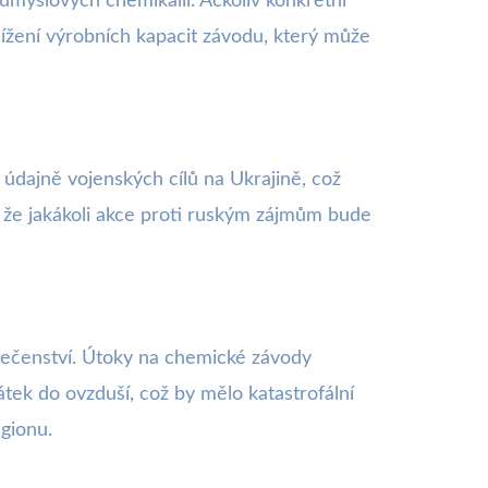
ůmyslových chemikálií. Ačkoliv konkrétní
nížení výrobních kapacit závodu, který může
 údajně vojenských cílů na Ukrajině, což
í, že jakákoli akce proti ruským zájmům bude
olečenství. Útoky na chemické závody
átek do ovzduší, což by mělo katastrofální
egionu.