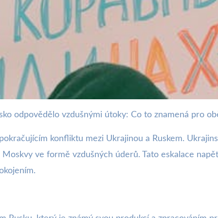
usko odpovědělo vzdušnými útoky: Co to znamená pro ob
vod eskaluje napětí mezi 
pokračujícím konfliktu mezi Ukrajinou a Ruskem. Ukrajins
i Moskvy ve formě vzdušných úderů. Tato eskalace napětí
pokojením.