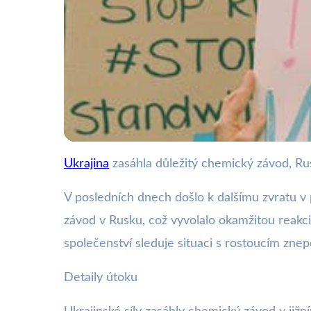
Ukrajina
zasáhla důležitý chemický závod, R
webya.cz
Útok na chemický zá
V posledních dnech došlo k dalšímu zvratu v 
závod v Rusku, což vyvolalo okamžitou reakc
22. 10. 2025
· 3 min čtení · Autor: Nela Švecová
společenství sleduje situaci s rostoucím zne
Detaily útoku