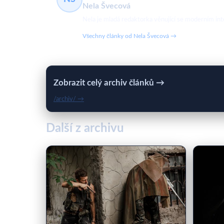
Nela Švecová
Nela je mladá redaktorka věnující se moderním in
Všechny články od Nela Švecová →
Zobrazit celý archiv článků →
/archiv/ →
Další z archivu