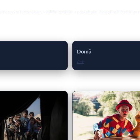
ternetovým fenoménům, virálním zprávám a popkultuře. Ráda přináší čtenářům no
Domů
/ →