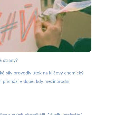
ě strany?
Ukrajinou a Ruskem
ké síly provedly útok na klíčový chemický
 přichází v době, kdy mezinárodní