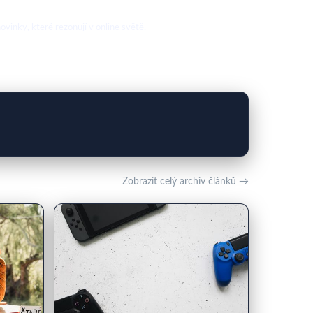
vinky, které rezonují v online světě.
Zobrazit celý archiv článků →