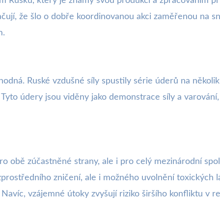
ním Rusku, který je známý svou produkcí a zpracováním pr
načují, že šlo o dobře koordinovanou akci zaměřenou na s
m.
hodná. Ruské vzdušné síly spustily série úderů na několik
. Tyto údery jsou viděny jako demonstrace síly a varován
pro obě zúčastněné strany, ale i pro celý mezinárodní sp
zprostředního zničení, ale i možného uvolnění toxických l
 Navíc, vzájemné útoky zvyšují riziko širšího konfliktu v r