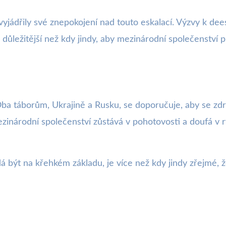
yjádřily své znepokojení nad touto eskalací. Výzvy k de
je důležitější než kdy jindy, aby mezinárodní společenství
 Oba táborům, Ukrajině a Rusku, se doporučuje, aby se zdr
Mezinárodní společenství zůstává v pohotovosti a doufá v 
á být na křehkém základu, je více než kdy jindy zřejmé, ž