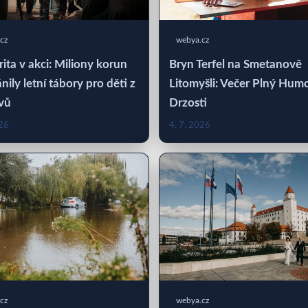
cz
webya.cz
rita v akci: Miliony korun
Bryn Terfel na Smetanově
nily letní tábory pro děti z
Litomyšli: Večer Plný Hum
vů
Drzosti
026
4. 7. 2026
cz
webya.cz