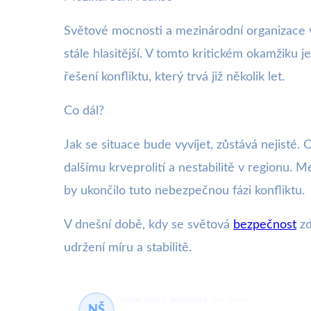
Světové mocnosti a mezinárodní organizace v
stále hlasitější. V tomto kritickém okamžiku 
řešení konfliktu, který trvá již několik let.
Co dál?
Jak se situace bude vyvíjet, zůstává nejisté.
dalšímu krveprolití a nestabilitě v regionu. 
by ukončilo tuto nebezpečnou fázi konfliktu.
V dnešní době, kdy se světová
bezpečnost
zd
udržení míru a stabilitě.
virální zprávy, popkultura
469 článků
NŠ