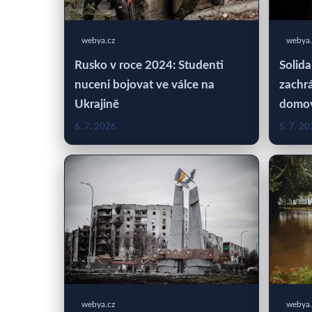
webya.cz
webya.
Rusko v roce 2024: Studenti
Solida
nuceni bojovat ve válce na
zachrá
Ukrajině
domo
6. 7. 2026
5. 7. 2
webya.cz
webya.