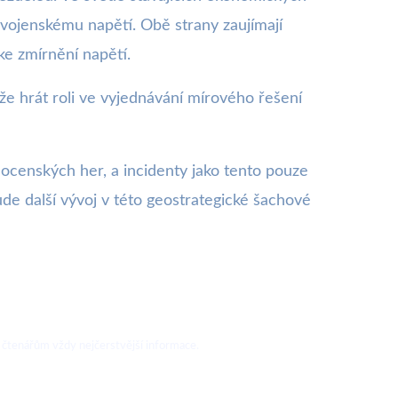
vojenskému napětí. Obě strany zaujímají
ke zmírnění napětí.
že hrát roli ve vyjednávání mírového řešení
 mocenských her, a incidenty jako tento pouze
de další vývoj v této geostrategické šachové
 čtenářům vždy nejčerstvější informace.