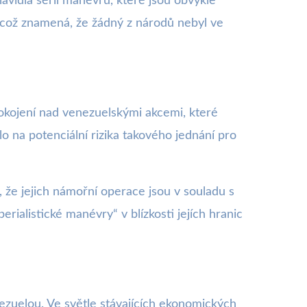
vidla sérii manévrů, které jsou obvykle
, což znamená, že žádný z národů nebyl ve
pokojení nad venezuelskými akcemi, které
o na potenciální rizika takového jednání pro
 že jejich námořní operace jsou v souladu s
rialistické manévry“ v blízkosti jejích hranic
nezuelou. Ve světle stávajících ekonomických