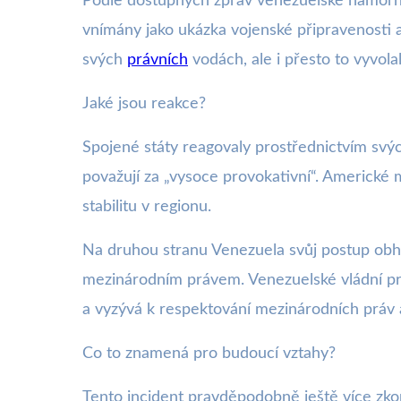
Podle dostupných zpráv venezuelské námořní 
vnímány jako ukázka vojenské připravenosti a
svých
právních
vodách, ale i přesto to vyvola
Jaké jsou reakce?
Spojené státy reagovaly prostřednictvím svý
považují za „vysoce provokativní“. Americké m
stabilitu v regionu.
Na druhou stranu Venezuela svůj postup obha
mezinárodním právem. Venezuelské vládní prohl
a vyzývá k respektování mezinárodních práv 
Co to znamená pro budoucí vztahy?
Tento incident pravděpodobně ještě více zkom