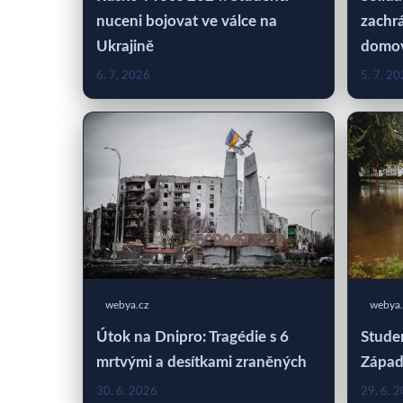
nuceni bojovat ve válce na
zachrá
Ukrajině
domo
6. 7. 2026
5. 7. 2
webya.cz
webya.
Útok na Dnipro: Tragédie s 6
Studen
mrtvými a desítkami zraněných
Západ
30. 6. 2026
29. 6. 