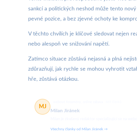
sankcí a politických neshod může tento nový
pevné pozice, a bez zjevné ochoty ke komprom
V těchto chvílích je klíčové sledovat nejen 
nebo alespoň ve snižování napětí.
Zatímco situace zůstává nejasná a plná nejist
zdůrazňují, jak rychle se mohou vyhrotit vzt
hře, zůstává otázkou.
webové fenomény, online zábava
469 článků
MJ
Milan Jiránek
Milan je zkušený redaktor specializující se na w
Všechny články od Milan Jiránek →