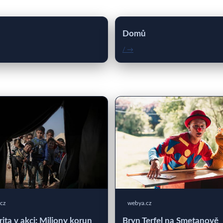
Domů
/ →
cz
webya.cz
rita v akci: Miliony korun
Bryn Terfel na Smetanově