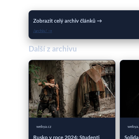
Zobrazit celý archiv článků →
/archiv/ →
Další z archivu
webya.cz
webya.
Rusko v roce 2024: Studenti
Solida