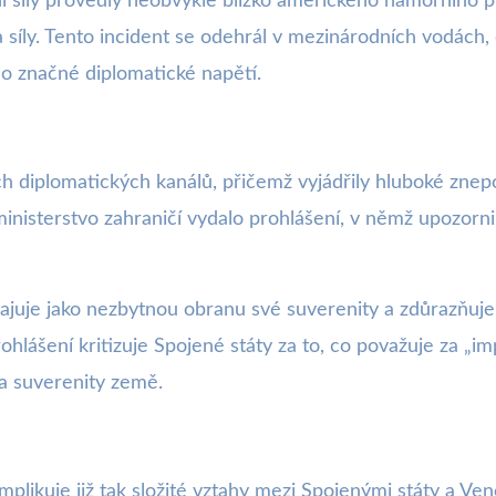
síly provedly neobvykle blízko amerického námořního pla
 síly. Tento incident se odehrál v mezinárodních vodách
lo značné diplomatické napětí.
ch diplomatických kanálů, přičemž vyjádřily hluboké zne
inisterstvo zahraničí vydalo prohlášení, v němž upozornil
juje jako nezbytnou obranu své suverenity a zdůrazňuje,
ášení kritizuje Spojené státy za to, co považuje za „impe
a suverenity země.
plikuje již tak složité vztahy mezi Spojenými státy a Ve