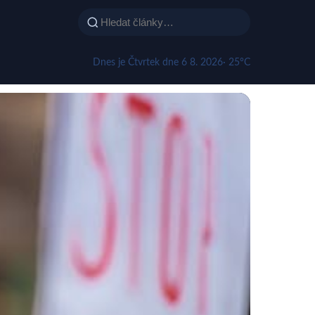
Dnes je Čtvrtek dne 6 8. 2026
· 25°C