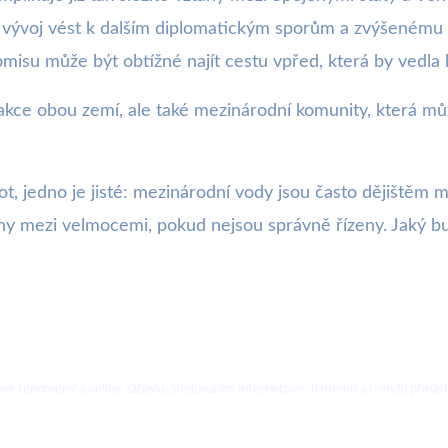
 vývoj vést k dalším diplomatickým sporům a zvýšenému 
isu může být obtížné najít cestu vpřed, která by vedla 
reakce obou zemí, ale také mezinárodní komunity, která mů
ot, jedno je jisté: mezinárodní vody jsou často dějištěm
ahy mezi velmocemi, pokud nejsou správně řízeny. Jaký bu
ebové fenomény a online zábavu. Sledováním internetových memů a trendů přináší