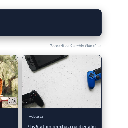
Zobrazit celý archiv článků →
webya.cz
PlayStation přechází na digitální