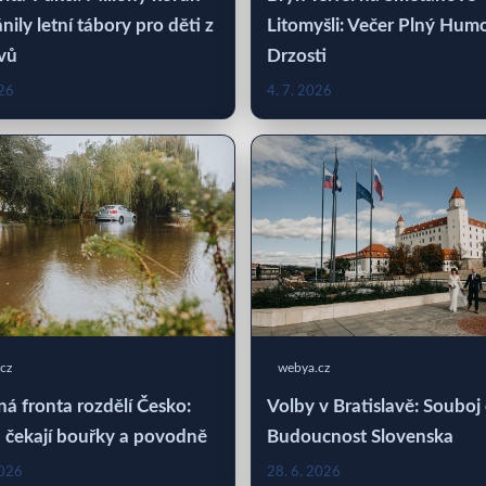
nily letní tábory pro děti z
Litomyšli: Večer Plný Hum
vů
Drzosti
026
4. 7. 2026
cz
webya.cz
á fronta rozdělí Česko:
Volby v Bratislavě: Souboj
 čekají bouřky a povodně
Budoucnost Slovenska
2026
28. 6. 2026