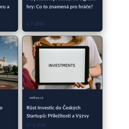
oru a
hry: Co to znamená pro hráče?
2. 7. 2026
webya.cz
 o
Růst Investic do Českých
Startupů: Příležitosti a Výzvy
27. 6. 2026