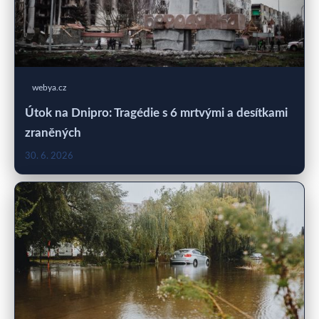
webya.cz
Útok na Dnipro: Tragédie s 6 mrtvými a desítkami
zraněných
30. 6. 2026