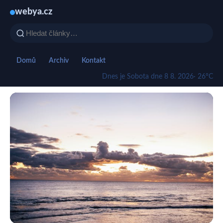
webya.cz
Domů
Archiv
Kontakt
Dnes je Sobota dne 8 8. 2026
· 26°C