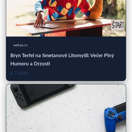
webya.cz
Bryn Terfel na Smetanově Litomyšli: Večer Plný
Humoru a Drzosti
4. 7. 2026