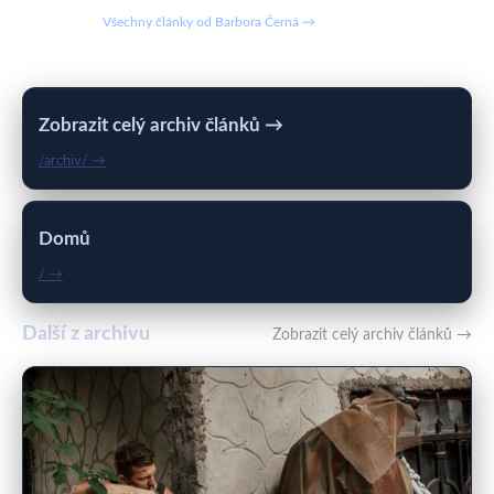
Všechny články od Barbora Černá →
Zobrazit celý archiv článků →
/archiv/ →
Domů
/ →
Další z archivu
Zobrazit celý archiv článků →