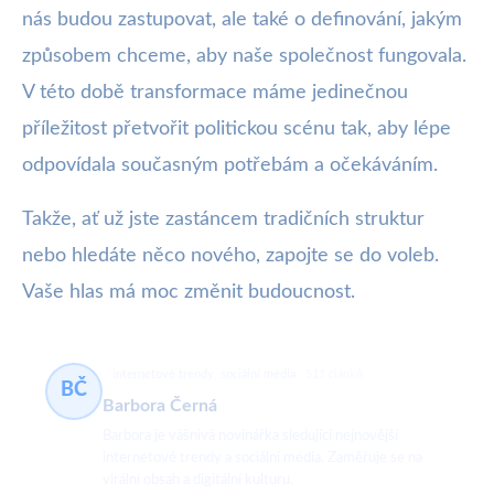
nás budou zastupovat, ale také o definování, jakým
způsobem chceme, aby naše společnost fungovala.
V této době transformace máme jedinečnou
příležitost přetvořit politickou scénu tak, aby lépe
odpovídala současným potřebám a očekáváním.
Takže, ať už jste zastáncem tradičních struktur
nebo hledáte něco nového, zapojte se do voleb.
Vaše hlas má moc změnit budoucnost.
internetové trendy, sociální média
511 článků
BČ
Barbora Černá
Barbora je vášnivá novinářka sledující nejnovější
internetové trendy a sociální média. Zaměřuje se na
virální obsah a digitální kulturu.