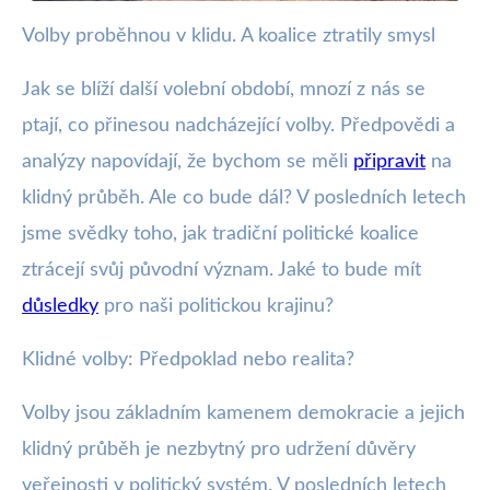
Volby proběhnou v klidu. A koalice ztratily smysl
webya.cz
Volby v klidu: Konec tradičních
Jak se blíží další volební období, mnozí z nás se
koalic, co to znamená?
ptají, co přinesou nadcházející volby. Předpovědi a
analýzy napovídají, že bychom se měli
připravit
na
24. 9. 2025
· 4 min čtení · Autor: Barbora Černá
klidný průběh. Ale co bude dál? V posledních letech
jsme svědky toho, jak tradiční politické koalice
ztrácejí svůj původní význam. Jaké to bude mít
důsledky
pro naši politickou krajinu?
Klidné volby: Předpoklad nebo realita?
Volby jsou základním kamenem demokracie a jejich
klidný průběh je nezbytný pro udržení důvěry
veřejnosti v politický systém. V posledních letech