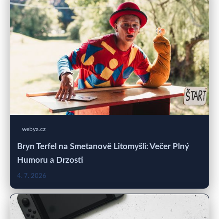
webya.cz
Bryn Terfel na Smetanově Litomyšli: Večer Plný
Humoru a Drzosti
4. 7. 2026