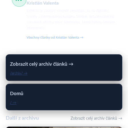
Kristián Valenta
Kristián je vášnivý novinář zaměřující se na digitální
trendy a internetovou kulturu. Sleduje aktuální dění na
sociálních sítích a nové fenomény, které hýbou českým
internetem.
Všechny články od Kristián Valenta →
Zobrazit celý archiv článků →
/archiv/ →
Domů
/ →
Další z archivu
Zobrazit celý archiv článků →