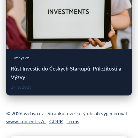
webya.cz
Růst Investic do Českých Startupů: Příležitosti a
Výzvy
27. 6. 2026
© 2026 webya.cz · Stránku a veškerý obsah vygeneroval
www.contentis.AI
·
GDPR
·
Terms