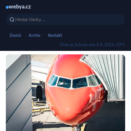
webya.cz
Domů
Archiv
Kontakt
Dnes je Sobota dne 8 8. 2026
· 23°C