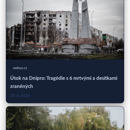
webya.cz
Útok na Dnipro: Tragédie s 6 mrtvými a desítkami
zraněných
30. 6. 2026