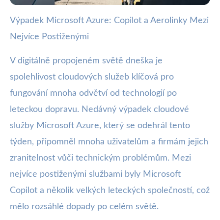
Výpadek Microsoft Azure: Copilot a Aerolinky Mezi
webya.cz
Nejvíce Postiženými
Výpadek Microsoft Azure: Chaos
u Copilotu a Aerolinek
V digitálně propojeném světě dneška je
spolehlivost cloudových služeb klíčová pro
30. 10. 2025
· 3 min čtení · Autor: Kristián Valenta
fungování mnoha odvětví od technologií po
leteckou dopravu. Nedávný výpadek cloudové
služby Microsoft Azure, který se odehrál tento
týden, připomněl mnoha uživatelům a firmám jejich
zranitelnost vůči technickým problémům. Mezi
nejvíce postiženými službami byly Microsoft
Copilot a několik velkých leteckých společností, což
mělo rozsáhlé dopady po celém světě.