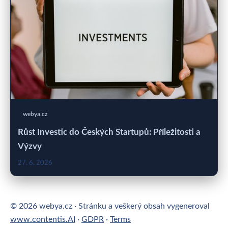
webya.cz
Růst Investic do Českých Startupů: Příležitosti a
Výzvy
27. 6. 2026
© 2026 webya.cz · Stránku a veškerý obsah vygeneroval
www.contentis.AI
·
GDPR
·
Terms