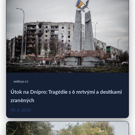
webya.cz
Útok na Dnipro: Tragédie s 6 mrtvými a desítkami
zraněných
30. 6. 2026