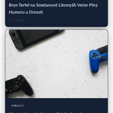
Bryn Terfel na Smetanově Litomyšli: Večer Plný
Humoru a Drzosti
4. 7. 2026
webya.cz