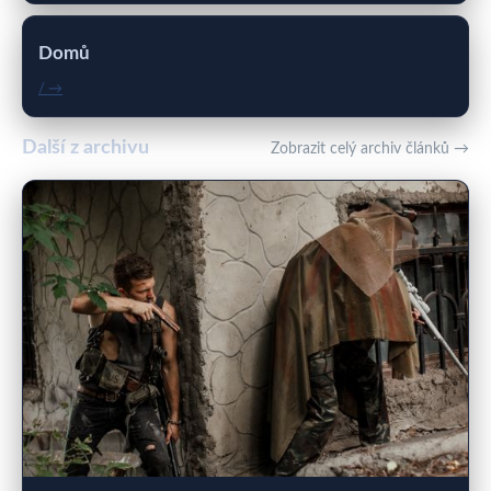
Domů
/ →
Další z archivu
Zobrazit celý archiv článků →