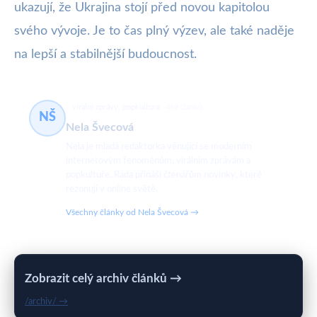
ukazují, že Ukrajina stojí před novou kapitolou
svého vývoje. Je to čas plný výzev, ale také naděje
na lepší a stabilnější budoucnost.
virální zprávy, popkultura
469 článků
NŠ
Nela Švecová
Nela je mladá redaktorka věnující se moderním
internetovým fenoménům, virálním zprávám a
popkultuře. Ráda přináší čtenářům novinky, které
rezonují v online světě.
Všechny články od Nela Švecová →
Zobrazit celý archiv článků →
/archiv/ →