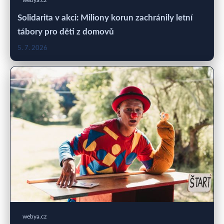
webya.cz
Solidarita v akci: Miliony korun zachránily letní
tábory pro děti z domovů
5. 7. 2026
webya.cz