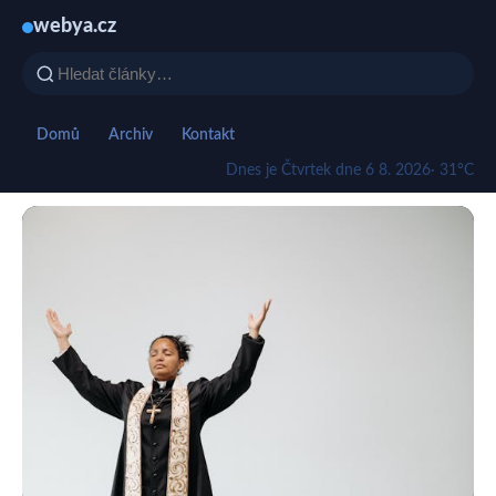
webya.cz
Domů
Archiv
Kontakt
Dnes je Čtvrtek dne 6 8. 2026
· 31°C