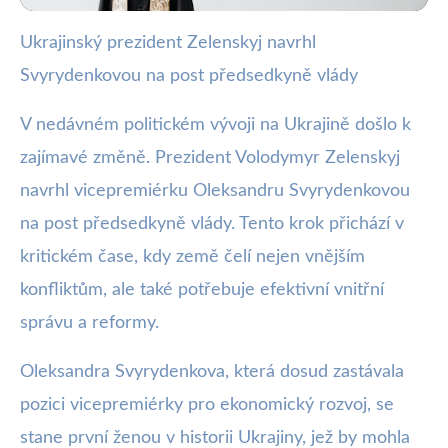
Ukrajinský prezident Zelenskyj navrhl
webya.cz
Svyrydenkovou na post předsedkyně vlády
Zelenskyj navrhuje první ženu na
premiérku Ukrajiny
V nedávném politickém vývoji na Ukrajině došlo k
zajímavé změně. Prezident Volodymyr Zelenskyj
15. 7. 2025
· 3 min čtení · Autor: Nela Švecová
navrhl vicepremiérku Oleksandru Svyrydenkovou
na post předsedkyně vlády. Tento krok přichází v
kritickém čase, kdy země čelí nejen vnějším
konfliktům, ale také potřebuje efektivní vnitřní
správu a reformy.
Oleksandra Svyrydenkova, která dosud zastávala
pozici vicepremiérky pro ekonomický rozvoj, se
stane první ženou v historii Ukrajiny, jež by mohla