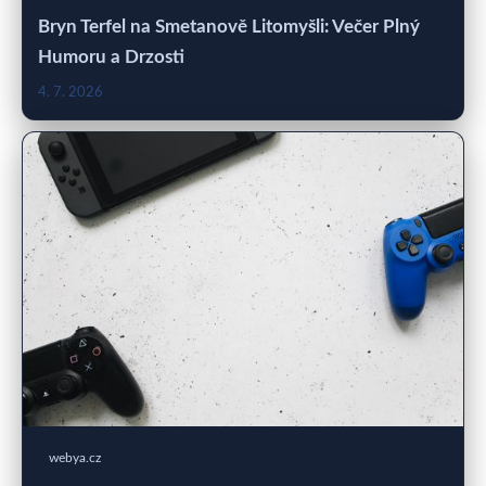
Bryn Terfel na Smetanově Litomyšli: Večer Plný
Humoru a Drzosti
4. 7. 2026
webya.cz