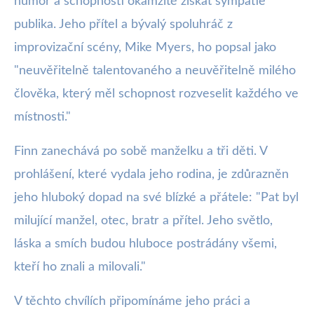
humor a schopností okamžitě získat sympatie
publika. Jeho přítel a bývalý spoluhráč z
improvizační scény, Mike Myers, ho popsal jako
"neuvěřitelně talentovaného a neuvěřitelně milého
člověka, který měl schopnost rozveselit každého ve
místnosti."
Finn zanechává po sobě manželku a tři děti. V
prohlášení, které vydala jeho rodina, je zdůrazněn
jeho hluboký dopad na své blízké a přátele: "Pat byl
milující manžel, otec, bratr a přítel. Jeho světlo,
láska a smích budou hluboce postrádány všemi,
kteří ho znali a milovali."
V těchto chvílích připomínáme jeho práci a