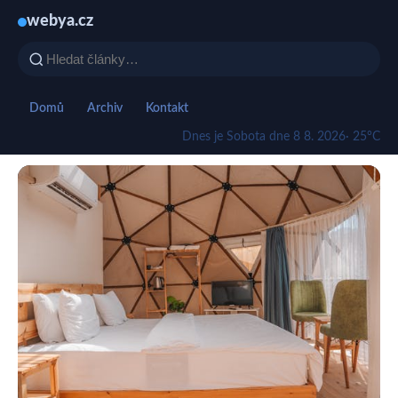
webya.cz
Domů
Archiv
Kontakt
Dnes je Sobota dne 8 8. 2026
· 25°C