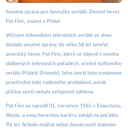
Smutná zpráva pro fanoušky seriálů: Zemřel herec
webya.cz
Pat Finn, známý z Přátel
Zemřel Pat Finn z Přátel, milovaný
televizní herec
Věčným milovníkům televizních seriálů se dnes
dostalo smutné zprávy. Ve věku 58 let zemřel
26. 12. 2025
· 3 min čtení · Autor: Nela Švecová
americký herec Pat Finn, který se objevil v mnoha
oblíbených televizních pořadech, včetně kultovního
seriálu Přátelé (Friends). Jeho úmrtí bylo oznámeno
prostřednictvím rodinného prohlášení, avšak
příčina smrti nebyla veřejnosti sdělena.
Pat Finn se narodil 31. července 1965 v Evanstonu,
Illinois, a svou hereckou kariéru zahájil na počátku
90. let. Ačkoliv možná nebyl domácností známým