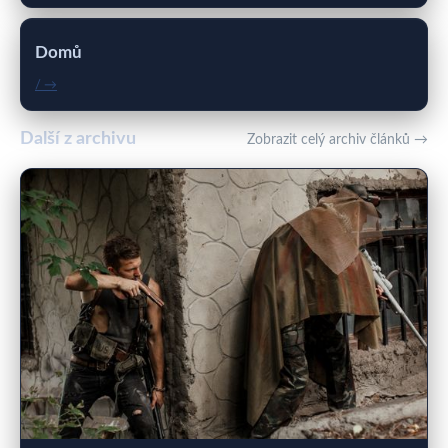
Domů
/ →
Další z archivu
Zobrazit celý archiv článků →