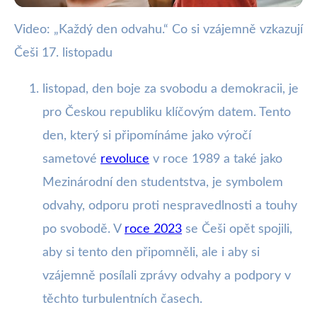
Video: „Každý den odvahu.“ Co si vzájemně vzkazují
webya.cz
Češi 17. listopadu
17. listopad: Češi sdílejí online
vzkazy odvahy a naděje
listopad, den boje za svobodu a demokracii, je
pro Českou republiku klíčovým datem. Tento
17. 11. 2025
· 3 min čtení · Autor: Kristián Valenta
den, který si připomínáme jako výročí
sametové
revoluce
v roce 1989 a také jako
Mezinárodní den studentstva, je symbolem
odvahy, odporu proti nespravedlnosti a touhy
po svobodě. V
roce 2023
se Češi opět spojili,
aby si tento den připomněli, ale i aby si
vzájemně posílali zprávy odvahy a podpory v
těchto turbulentních časech.