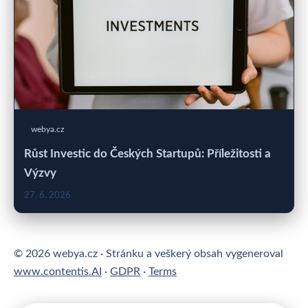
webya.cz
Růst Investic do Českých Startupů: Příležitosti a
Výzvy
27. 6. 2026
© 2026 webya.cz · Stránku a veškerý obsah vygeneroval
www.contentis.AI
·
GDPR
·
Terms