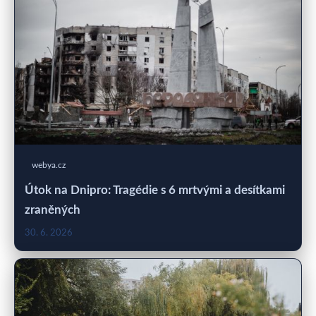
webya.cz
Útok na Dnipro: Tragédie s 6 mrtvými a desítkami
zraněných
30. 6. 2026