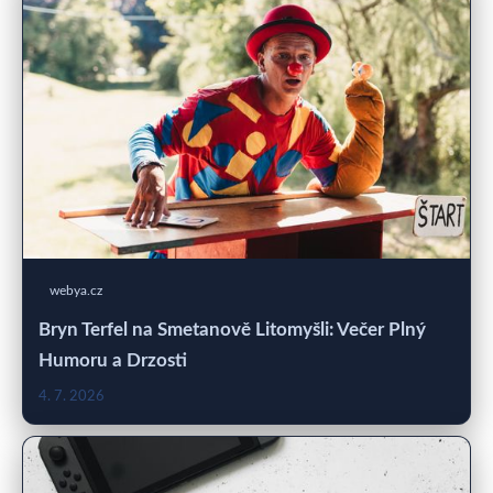
webya.cz
Bryn Terfel na Smetanově Litomyšli: Večer Plný
Humoru a Drzosti
4. 7. 2026