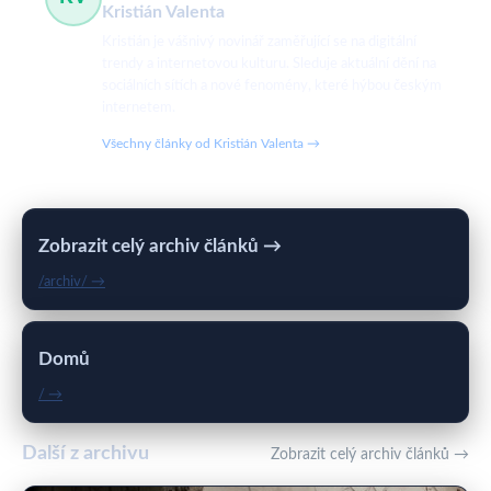
Kristián Valenta
Kristián je vášnivý novinář zaměřující se na digitální
trendy a internetovou kulturu. Sleduje aktuální dění na
sociálních sítích a nové fenomény, které hýbou českým
internetem.
Všechny články od Kristián Valenta →
Zobrazit celý archiv článků →
/archiv/ →
Domů
/ →
Další z archivu
Zobrazit celý archiv článků →