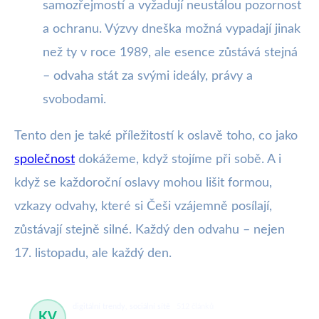
samozřejmostí a vyžadují neustálou pozornost
a ochranu. Výzvy dneška možná vypadají jinak
než ty v roce 1989, ale esence zůstává stejná
– odvaha stát za svými ideály, právy a
svobodami.
Tento den je také příležitostí k oslavě toho, co jako
společnost
dokážeme, když stojíme při sobě. A i
když se každoroční oslavy mohou lišit formou,
vzkazy odvahy, které si Češi vzájemně posílají,
zůstávají stejně silné. Každý den odvahu – nejen
17. listopadu, ale každý den.
digitální trendy, sociální sítě
512 článků
KV