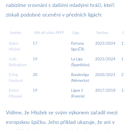
nabízíme srovnání s dalšími mladými hráči, kteří
získali podobné ocenění v předních ligách:
Jméno
Věk při zisku MVP
Liga
Sezóna
Góly
Adam
17
Fortuna
2023/2024
12/8
Hložek
liga (ČR)
Jude
19
La Liga
2023/2024
11/7
Bellingham
(Španělsko)
Erling
20
Bundesliga
2020/2021
27/6
Haaland
(Německo)
Kylian
19
Ligue 1
2017/2018
13/7
Mbappé
(Francie)
Vidíme, že Hložek se svým výkonem zařadil mezi
evropskou špičku. Jeho příklad ukazuje, že ani v