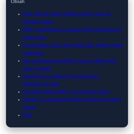
webya.cz
Obsah
17letý Hložek dobyl fotbalovou
Růst talentu: Adam Hložek a jeho cesta do
ligového světa
ligu: Jak věk ovlivňuje sport?
MVP v sedmnácti: Co takový titul znamená pro
hráče i ligu
17. 3. 2026
· 10 min čtení · Autor: Barbora Černá
Psychologie a tlak: Jak mladí hráči zvládají velká
očekávání
Vliv na klubovou politiku: Sparta i další kluby
mění strategii
Inspirace pro mládež: Nová generace
fotbalových idolů
Srovnání: Mladí MVP v evropských ligách
Shrnutí: co znamená Hložkův úspěch pro český
fotbal
FAQ