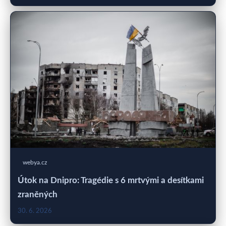
webya.cz
Útok na Dnipro: Tragédie s 6 mrtvými a desítkami
zraněných
30. 6. 2026