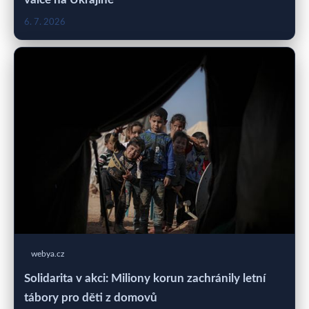
6. 7. 2026
webya.cz
Solidarita v akci: Miliony korun zachránily letní
tábory pro děti z domovů