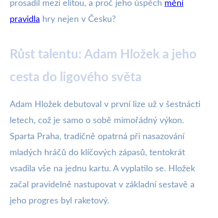
prosadil mezi elitou, a proč jeho úspěch
mění
pravidla
hry nejen v Česku?
Růst talentu: Adam Hložek a jeho
cesta do ligového světa
Adam Hložek debutoval v první lize už v šestnácti
letech, což je samo o sobě mimořádný výkon.
Sparta Praha, tradičně opatrná při nasazování
mladých hráčů do klíčových zápasů, tentokrát
vsadila vše na jednu kartu. A vyplatilo se. Hložek
začal pravidelně nastupovat v základní sestavě a
jeho progres byl raketový.