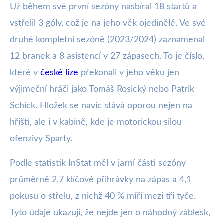
Už během své první sezóny nasbíral 18 startů a
vstřelil 3 góly, což je na jeho věk ojedinělé. Ve své
druhé kompletní sezóně (2023/2024) zaznamenal
12 branek a 8 asistencí v 27 zápasech. To je číslo,
které v
české lize
překonali v jeho věku jen
výjimeční hráči jako Tomáš Rosický nebo Patrik
Schick. Hložek se navíc stává oporou nejen na
hřišti, ale i v kabině, kde je motorickou silou
ofenzivy Sparty.
Podle statistik InStat měl v jarní části sezóny
průměrně 2,7 klíčové přihrávky na zápas a 4,1
pokusu o střelu, z nichž 40 % míří mezi tři tyče.
Tyto údaje ukazují, že nejde jen o náhodný záblesk,