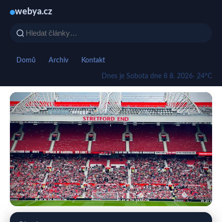
webya.cz
Domů
Archiv
Kontakt
Dnes je Sobota dne 8 8. 2026
· 24°C