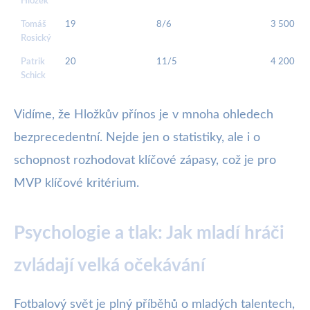
Hložek
Tomáš
19
8/6
3 500 00
Rosický
Patrik
20
11/5
4 200 00
Schick
Vidíme, že Hložkův přínos je v mnoha ohledech
bezprecedentní. Nejde jen o statistiky, ale i o
schopnost rozhodovat klíčové zápasy, což je pro
MVP klíčové kritérium.
Psychologie a tlak: Jak mladí hráči
zvládají velká očekávání
Fotbalový svět je plný příběhů o mladých talentech,