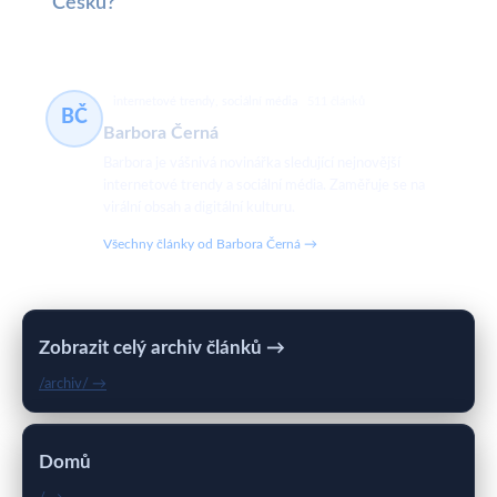
Česku?
internetové trendy, sociální média
511 článků
BČ
Barbora Černá
Barbora je vášnivá novinářka sledující nejnovější
internetové trendy a sociální média. Zaměřuje se na
virální obsah a digitální kulturu.
Všechny články od Barbora Černá →
Zobrazit celý archiv článků →
/archiv/ →
Domů