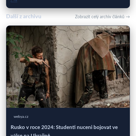
/ →
Další z archivu
Zobrazit celý archiv článků →
webya.cz
Rusko v roce 2024: Studenti nuceni bojovat ve
válce na Ukrajině