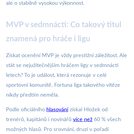
ale o stabilně vysokou výkonnost.
MVP v sedmnácti: Co takový titul
znamená pro hráče i ligu
Získat ocenění MVP je vždy prestižní záležitost. Ale
stát se nejužitečnějším hráčem ligy v sedmnácti
letech? To je událost, která rezonuje v celé
sportovní komunitě. Fortuna liga takového vítěze
nikdy předtím neměla.
Podle oficiálního
hlasování
získal Hložek od
trenérů, kapitánů i novinářů
více než
60 % všech
možných hlasů. Pro srovnání, druzí v pořadí