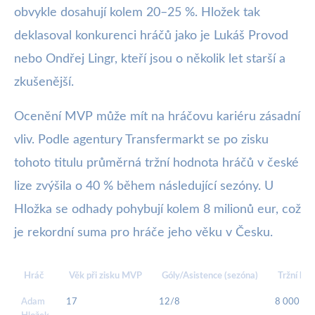
obvykle dosahují kolem 20–25 %. Hložek tak
deklasoval konkurenci hráčů jako je Lukáš Provod
nebo Ondřej Lingr, kteří jsou o několik let starší a
zkušenější.
Ocenění MVP může mít na hráčovu kariéru zásadní
vliv. Podle agentury Transfermarkt se po zisku
tohoto titulu průměrná tržní hodnota hráčů v české
lize zvýšila o 40 % během následující sezóny. U
Hložka se odhady pohybují kolem 8 milionů eur, což
je rekordní suma pro hráče jeho věku v Česku.
Hráč
Věk při zisku MVP
Góly/Asistence (sezóna)
Tržní ho
Adam
17
12/8
8 000 00