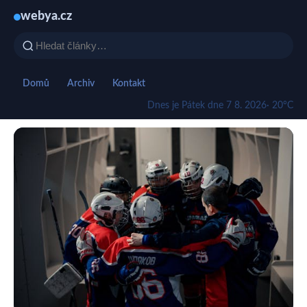
webya.cz
Domů
Archiv
Kontakt
Dnes je Pátek dne 7 8. 2026
· 20°C