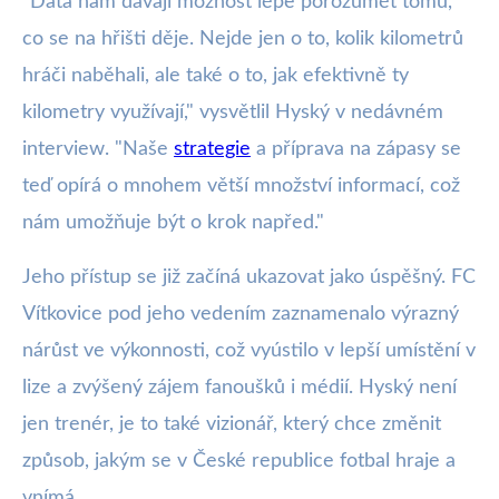
"Data nám dávají možnost lépe porozumět tomu,
co se na hřišti děje. Nejde jen o to, kolik kilometrů
hráči naběhali, ale také o to, jak efektivně ty
kilometry využívají," vysvětlil Hyský v nedávném
interview. "Naše
strategie
a příprava na zápasy se
teď opírá o mnohem větší množství informací, což
nám umožňuje být o krok napřed."
Jeho přístup se již začíná ukazovat jako úspěšný. FC
Vítkovice pod jeho vedením zaznamenalo výrazný
nárůst ve výkonnosti, což vyústilo v lepší umístění v
lize a zvýšený zájem fanoušků i médií. Hyský není
jen trenér, je to také vizionář, který chce změnit
způsob, jakým se v České republice fotbal hraje a
vnímá.