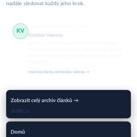
nadále sledovat každý jeho krok.
digitální trendy, sociální sítě
512 článků
KV
Kristián Valenta
Kristián je vášnivý novinář zaměřující se na digitální
trendy a internetovou kulturu. Sleduje aktuální dění na
sociálních sítích a nové fenomény, které hýbou českým
internetem.
Všechny články od Kristián Valenta →
Zobrazit celý archiv článků →
/archiv/ →
Domů