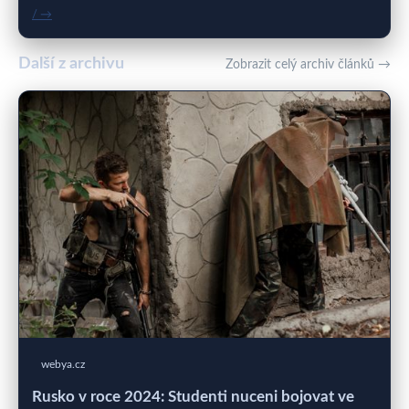
/ →
Další z archivu
Zobrazit celý archiv článků →
webya.cz
Rusko v roce 2024: Studenti nuceni bojovat ve