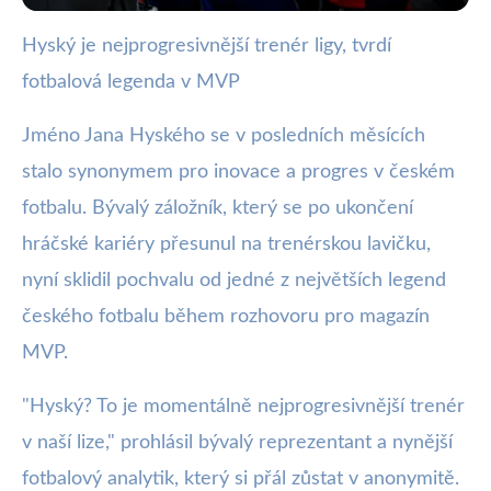
Hyský je nejprogresivnější trenér ligy, tvrdí
webya.cz
fotbalová legenda v MVP
Jan Hyský: Nejprogresivnější
trenér v české lize, říká legenda
Jméno Jana Hyského se v posledních měsících
stalo synonymem pro inovace a progres v českém
25. 2. 2026
· 3 min čtení · Autor: Kristián Valenta
fotbalu. Bývalý záložník, který se po ukončení
hráčské kariéry přesunul na trenérskou lavičku,
nyní sklidil pochvalu od jedné z největších legend
českého fotbalu během rozhovoru pro magazín
MVP.
"Hyský? To je momentálně nejprogresivnější trenér
v naší lize," prohlásil bývalý reprezentant a nynější
fotbalový analytik, který si přál zůstat v anonymitě.