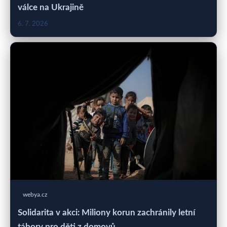
válce na Ukrajině
6. 7. 2026
webya.cz
Solidarita v akci: Miliony korun zachránily letní
tábory pro děti z domovů