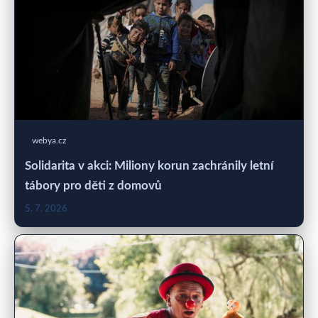
webya.cz
Solidarita v akci: Miliony korun zachránily letní
tábory pro děti z domovů
5. 7. 2026