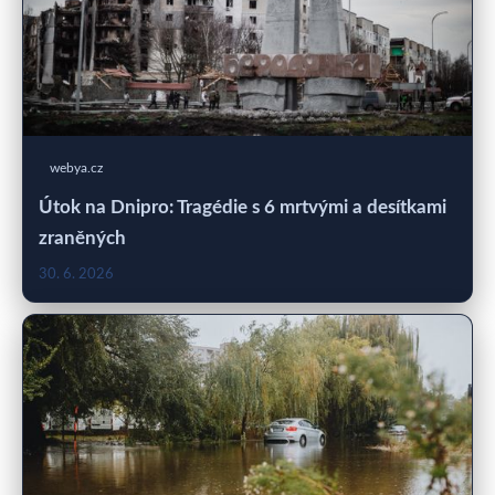
webya.cz
Útok na Dnipro: Tragédie s 6 mrtvými a desítkami
zraněných
30. 6. 2026