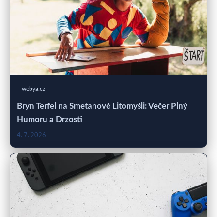
webya.cz
Bryn Terfel na Smetanově Litomyšli: Večer Plný
Humoru a Drzosti
4. 7. 2026