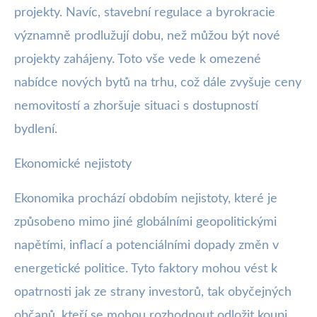
projekty. Navíc, stavební regulace a byrokracie
významně prodlužují dobu, než můžou být nové
projekty zahájeny. Toto vše vede k omezené
nabídce nových bytů na trhu, což dále zvyšuje ceny
nemovitostí a zhoršuje situaci s dostupností
bydlení.
Ekonomické nejistoty
Ekonomika prochází obdobím nejistoty, které je
způsobeno mimo jiné globálními geopolitickými
napětími, inflací a potenciálními dopady změn v
energetické politice. Tyto faktory mohou vést k
opatrnosti jak ze strany investorů, tak obyčejných
občanů, kteří se mohou rozhodnout odložit koupi