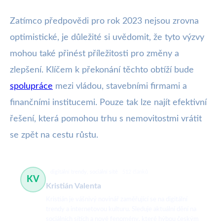
Zatímco předpovědi pro rok 2023 nejsou zrovna
optimistické, je důležité si uvědomit, že tyto výzvy
mohou také přinést příležitosti pro změny a
zlepšení. Klíčem k překonání těchto obtíží bude
spolupráce
mezi vládou, stavebními firmami a
finančními institucemi. Pouze tak lze najít efektivní
řešení, která pomohou trhu s nemovitostmi vrátit
se zpět na cestu růstu.
digitální trendy, sociální sítě
512 článků
KV
Kristián Valenta
Kristián je vášnivý novinář zaměřující se na digitální
trendy a internetovou kulturu. Sleduje aktuální dění na
sociálních sítích a nové fenomény, které hýbou českým