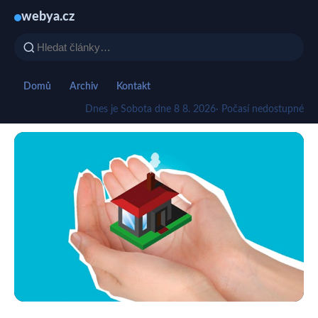
webya.cz
Domů
Archiv
Kontakt
Dnes je Sobota dne 8 8. 2026
· Počasí nedostupné