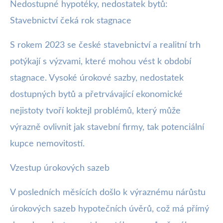
Nedostupné hypotéky, nedostatek bytů:
webya.cz
Stavebnictví čeká rok stagnace
2023: Hypotéky nedostupné, trh s
byty stagnuje
S rokem 2023 se české stavebnictví a realitní trh
potýkají s výzvami, které mohou vést k období
25. 1. 2026
· 3 min čtení · Autor: Kristián Valenta
stagnace. Vysoké úrokové sazby, nedostatek
dostupných bytů a přetrvávající ekonomické
nejistoty tvoří koktejl problémů, který může
výrazně ovlivnit jak stavební firmy, tak potenciální
kupce nemovitostí.
Vzestup úrokových sazeb
V posledních měsících došlo k výraznému nárůstu
úrokových sazeb hypotečních úvěrů, což má přímý