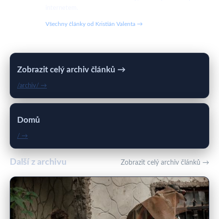
internetem.
Všechny články od Kristián Valenta →
Zobrazit celý archiv článků →
/archiv/ →
Domů
/ →
Další z archivu
Zobrazit celý archiv článků →