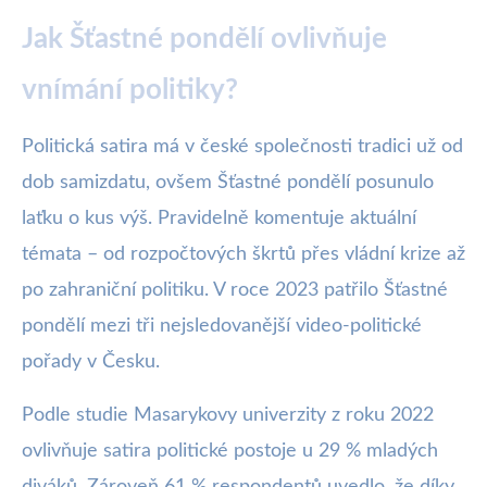
Jak Šťastné pondělí ovlivňuje
vnímání politiky?
Politická satira má v české společnosti tradici už od
dob samizdatu, ovšem Šťastné pondělí posunulo
laťku o kus výš. Pravidelně komentuje aktuální
témata – od rozpočtových škrtů přes vládní krize až
po zahraniční politiku. V roce 2023 patřilo Šťastné
pondělí mezi tři nejsledovanější video-politické
pořady v Česku.
Podle studie Masarykovy univerzity z roku 2022
ovlivňuje satira politické postoje u 29 % mladých