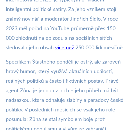
internetová televize, je typickým příkladem
inteligentní politické satiry. Za jeho vznikem stojí
známý novinář a moderátor Jindřich Šídlo. V roce
2023 měl pořad na YouTube průměrně přes 150
000 zhlédnutí na epizodu a na sociálních sítích
sledovalo jeho obsah
více než
250 000 lidí měsíčně.
Specifikem Šťastného pondělí je ostrý, ale zároveň
hravý humor, který využívá aktuálních událostí,
reálných politiků a často i fiktivních postav. Právě
agent Zůna je jednou z nich – jeho příběh má být
nadsázkou, která odhaluje slabiny a paradoxy české
politiky. V posledních měsících se však jeho role
posunula: Zůna se stal symbolem boje proti
politickému populismu a vlivům ze zahraničí,