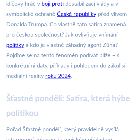
klíčový hráč v
boji proti
destabilizaci vlády a v
symbolické ochraně
České republiky
před vlivem
Donalda Trumpa. Co vlastně tato satira znamená
pro českou společnost? Jak ovlivňuje vnímání
politiky
a kdo je vlastně záhadný agent Zůna?
Pojďme se na tento fenomén podívat blíže – s
konkrétními daty, příklady i pohledem do zákulisí
mediální reality
roku 2024
.
Šťastné pondělí: Satira, která hýbe
politikou
Pořad Šťastné pondělí, který pravidelně vysílá