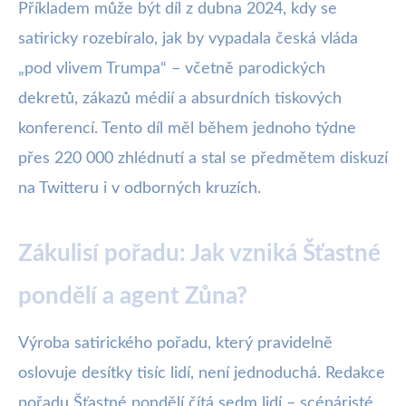
Příkladem může být díl z dubna 2024, kdy se
satiricky rozebíralo, jak by vypadala česká vláda
„pod vlivem Trumpa“ – včetně parodických
dekretů, zákazů médií a absurdních tiskových
konferencí. Tento díl měl během jednoho týdne
přes 220 000 zhlédnutí a stal se předmětem diskuzí
na Twitteru i v odborných kruzích.
Zákulisí pořadu: Jak vzniká Šťastné
pondělí a agent Zůna?
Výroba satirického pořadu, který pravidelně
oslovuje desítky tisíc lidí, není jednoduchá. Redakce
pořadu Šťastné pondělí čítá sedm lidí – scénáristé,