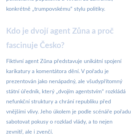
konkrétně „trumpovskému“ stylu politiky.
Kdo je dvojí agent Zůna a proč
fascinuje Česko?
Fiktivní agent Zůna představuje unikátní spojení
karikatury a komentátora dění. V pořadu je
prezentován jako nenápadný, ale všudypřítomný
státní úředník, který „dvojím agentstvím“ rozkládá
nefunkční struktury a chrání republiku před
vnějšími vlivy. Jeho úkolem je podle scénáře pořadu
sabotovat pokusy o rozklad vlády, a to nejen
zevnitř, ale i zvenčí.