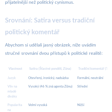
přijatelnější než politický cynismus.
Srovnání: Satira versus tradiční
politický komentář
Abychom si udělali jasný obrázek, níže uvádím
stručné srovnání dvou přístupů k politické realitě:
Vlastnost
Satira (Šťastné pondělí, Zůna)
Tradiční komentář (TV, 
Jazyk
Otevřený, ironický, nadsázka
Formální, neutrální
Vliv na
Vysoký (46 % zná agenta Zůnu)
Střední
mladé
diváky
Popularita
Velmi vysoká
Nižší
na