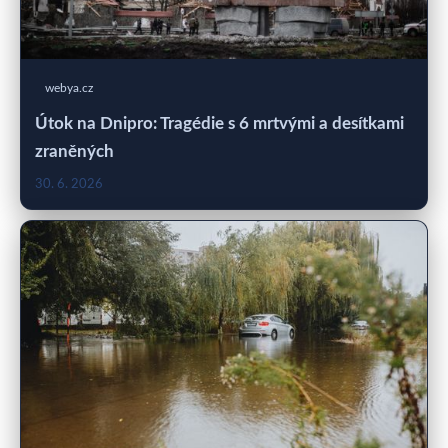
webya.cz
Útok na Dnipro: Tragédie s 6 mrtvými a desítkami
zraněných
30. 6. 2026