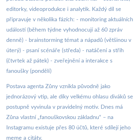
editorky, videoprodukce i analytik. Každý díl se
připravuje v několika fázích: - monitoring aktuálních
událostí (během týdne vyhodnocují až 60 zpráv
denně) - brainstorming témat a nápadů (většinou v
úterý) - psaní scénáře (středa) - natáčení a střih
(čtvrtek až pátek) - zveřejnění a interakce s
fanoušky (pondělí)
Postava agenta Zůny vznikla původně jako
jednorázový vtip, ale díky velkému ohlasu diváků se
postupně vyvinula v pravidelný motiv. Dnes má
Zůna vlastní „fanouškovskou základnu“ – na
Instagramu existuje přes 80 účtů, které sdílejí jeho
meme a citáty.