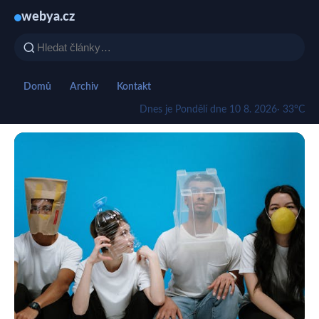
webya.cz
Domů
Archiv
Kontakt
Dnes je Pondělí dne 10 8. 2026
· 33°C