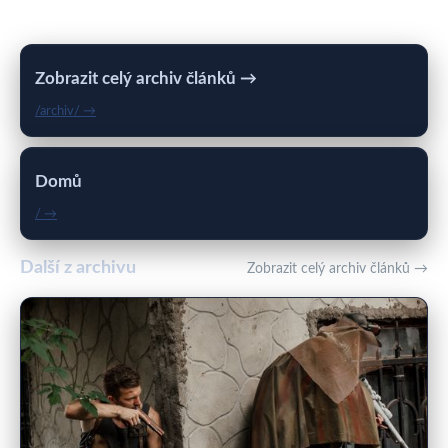
Zobrazit celý archiv článků →
/archiv/ →
Domů
/ →
Další z archivu
Zobrazit celý archiv článků →