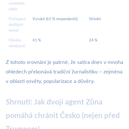
sociálních
sítích
Pochopení
Vysoké (61 % respondentů)
Střední
složitých
témat
Důvěra
41 %
24 %
veřejnosti
Z tohoto srovnání je patrné, že satira dnes v mnoha
ohledech překonává tradiční žurnalistiku – zejména
v oblasti osvěty, popularizace a důvěry.
Shrnutí: Jak dvojí agent Zůna
pomáhá chránit Česko (nejen před