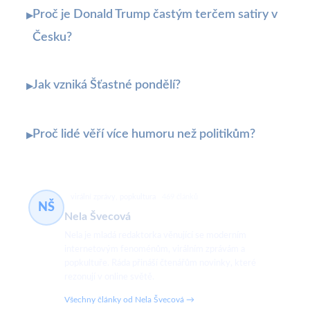
Proč je Donald Trump častým terčem satiry v
▸
Česku?
Jak vzniká Šťastné pondělí?
▸
Proč lidé věří více humoru než politikům?
▸
virální zprávy, popkultura
469 článků
NŠ
Nela Švecová
Nela je mladá redaktorka věnující se moderním
internetovým fenoménům, virálním zprávám a
popkultuře. Ráda přináší čtenářům novinky, které
rezonují v online světě.
Všechny články od Nela Švecová →