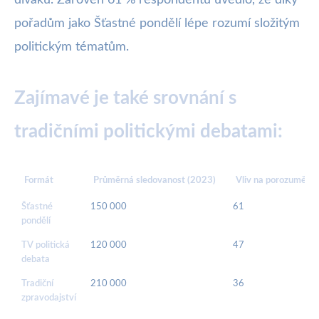
diváků. Zároveň 61 % respondentů uvedlo, že díky
pořadům jako Šťastné pondělí lépe rozumí složitým
politickým tématům.
Zajímavé je také srovnání s
tradičními politickými debatami:
Formát
Průměrná sledovanost (2023)
Vliv na porozumění p
Šťastné
150 000
61
pondělí
TV politická
120 000
47
debata
Tradiční
210 000
36
zpravodajství