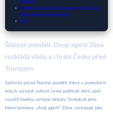
komentář
Shrnutí: Jak dvojí agent Zůna pomáhá chránit
Česko (nejen před Trumpem)
FAQ
Šťastné pondělí: Dvojí agent Zůna
rozkládá vládu a chrání Česko před
Trumpem
Satirický pořad Šťastné pondělí, který v posledních
letech výrazně ovlivnil české politické dění, opět
rozvířil hladinu veřejné debaty. Tentokrát jeho
hlavní postava, „dvojí agent“ Zůna, vystupuje jako