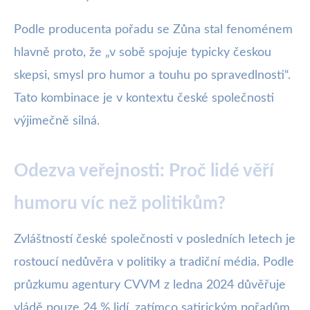
Podle producenta pořadu se Zůna stal fenoménem
hlavně proto, že „v sobě spojuje typicky českou
skepsi, smysl pro humor a touhu po spravedlnosti“.
Tato kombinace je v kontextu české společnosti
výjimečně silná.
Odezva veřejnosti: Proč lidé věří
humoru víc než politikům?
Zvláštností české společnosti v posledních letech je
rostoucí nedůvěra v politiky a tradiční média. Podle
průzkumu agentury CVVM z ledna 2024 důvěřuje
vládě pouze 24 % lidí, zatímco satirickým pořadům,