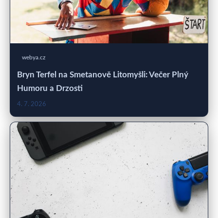
webya.cz
Bryn Terfel na Smetanově Litomyšli: Večer Plný
Humoru a Drzosti
4. 7. 2026