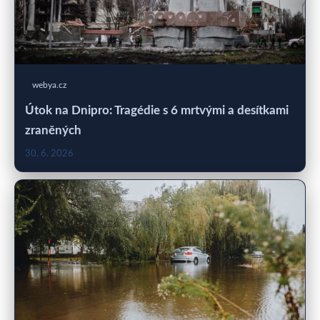
webya.cz
Útok na Dnipro: Tragédie s 6 mrtvými a desítkami
zraněných
30. 6. 2026