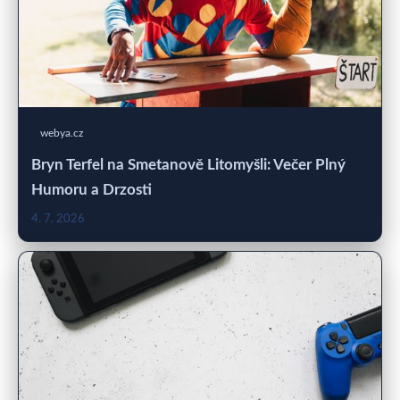
webya.cz
Bryn Terfel na Smetanově Litomyšli: Večer Plný
Humoru a Drzosti
4. 7. 2026