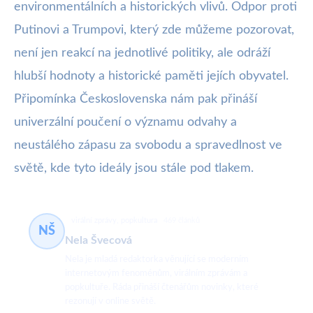
environmentálních a historických vlivů. Odpor proti
Putinovi a Trumpovi, který zde můžeme pozorovat,
není jen reakcí na jednotlivé politiky, ale odráží
hlubší hodnoty a historické paměti jejích obyvatel.
Připomínka Československa nám pak přináší
univerzální poučení o významu odvahy a
neustálého zápasu za svobodu a spravedlnost ve
světě, kde tyto ideály jsou stále pod tlakem.
virální zprávy, popkultura
469 článků
NŠ
Nela Švecová
Nela je mladá redaktorka věnující se moderním
internetovým fenoménům, virálním zprávám a
popkultuře. Ráda přináší čtenářům novinky, které
rezonují v online světě.