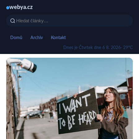
webya.cz
Domů
Archiv
Kontakt
Dnes je Čtvrtek dne 6 8. 2026
· 29°C