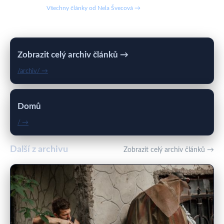
Všechny články od Nela Švecová →
Zobrazit celý archiv článků →
/archiv/ →
Domů
/ →
Další z archivu
Zobrazit celý archiv článků →