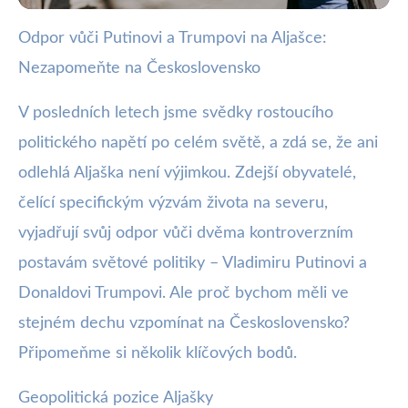
Odpor vůči Putinovi a Trumpovi na Aljašce:
webya.cz
Nezapomeňte na Československo
Aljaška: Odpor proti Putinovi a
Trumpovi s odkazem na
V posledních letech jsme svědky rostoucího
politického napětí po celém světě, a zdá se, že ani
Československo
odlehlá Aljaška není výjimkou. Zdejší obyvatelé,
15. 8. 2025
· 3 min čtení · Autor: Nela Švecová
čelící specifickým výzvám života na severu,
vyjadřují svůj odpor vůči dvěma kontroverzním
postavám světové politiky – Vladimiru Putinovi a
Donaldovi Trumpovi. Ale proč bychom měli ve
stejném dechu vzpomínat na Československo?
Připomeňme si několik klíčových bodů.
Geopolitická pozice Aljašky