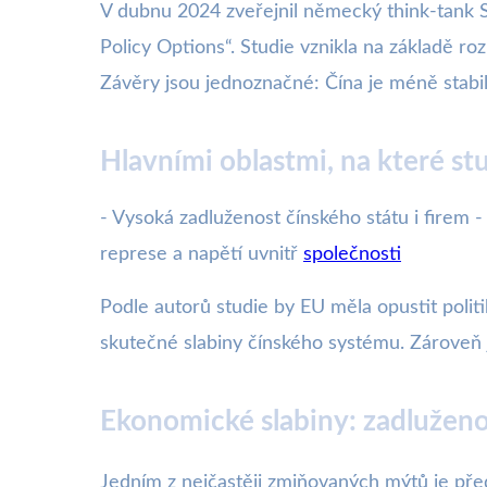
V dubnu 2024 zveřejnil německý think-tank S
Policy Options“. Studie vznikla na základě ro
Závěry jsou jednoznačné: Čína je méně stabilní
Hlavními oblastmi, na které st
- Vysoká zadluženost čínského státu i firem - 
represe a napětí uvnitř
společnosti
Podle autorů studie by EU měla opustit politik
skutečné slabiny čínského systému. Zároveň j
Ekonomické slabiny: zadluženos
Jedním z nejčastěji zmiňovaných mýtů je před