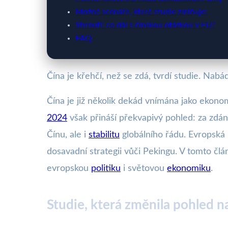
Možné scénáře, které studie zmiňuje:
Shrnutí: co dál s čínskou otázkou v EU?
FAQ
Čína je křehčí, než se zdá, tvrdí studie. Nab
Čína je již několik dekád vnímána jako ekono
2024
však přináší překvapivý pohled: za zdán
Čínu, ale i
stabilitu
globálního řádu. Evropská 
dosavadní strategii vůči Pekingu. V tomto čl
evropskou
politiku
i světovou
ekonomiku
.
Studie, která změnila pohled n