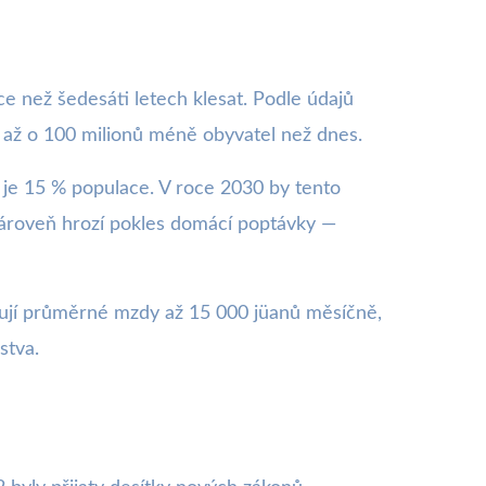
 než šedesáti letech klesat. Podle údajů
 až o 100 milionů méně obyvatel než dnes.
ož je 15 % populace. V roce 2030 by tento
 Zároveň hrozí pokles domácí poptávky —
hují průměrné mzdy až 15 000 jüanů měsíčně,
stva.