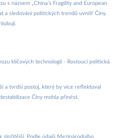
zu s názvem „China’s Fragility and European
 a sledování politických trendů uvnitř Číny.
lubují.
vozu klíčových technologií - Rostoucí politická
í a tvrdší postoj, který by více reflektoval
destabilizace Číny mohla přinést.
 složitější. Podle údajů Mezinárodního