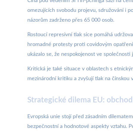
Čína pod vedením Si Ťin-pchinga sází na cent
omezujících svobodu projevu, sdružování i p
názorům zadrženo přes 65 000 osob.
Rostoucí represivní tlak sice pomáhá udržova
hromadné protesty proti covidovým opatřením, 
ukázalo se, že nespokojenost ve společnosti j
Kritická je také situace v oblastech s etnick
mezinárodní kritiku a zvyšují tlak na čínskou 
Strategické dilema EU: obchod
Evropská unie stojí před zásadním dilematem
bezpečnostní a hodnotové aspekty vztahu. Po