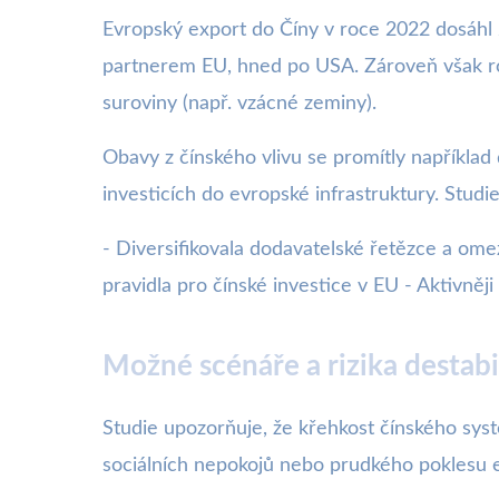
Evropský export do Číny v roce 2022 dosáhl 2
partnerem EU, hned po USA. Zároveň však rost
suroviny (např. vzácné zeminy).
Obavy z čínského vlivu se promítly napříkla
investicích do evropské infrastruktury. Studi
- Diversifikovala dodavatelské řetězce a omezi
pravidla pro čínské investice v EU - Aktivněj
Možné scénáře a rizika destabi
Studie upozorňuje, že křehkost čínského systém
sociálních nepokojů nebo prudkého poklesu e