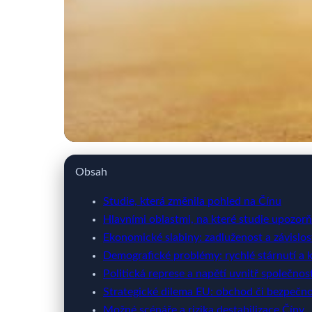
webya.cz
Obsah
Studie odhaluje: Čín
Studie, která změnila pohled na Čínu
Hlavními oblastmi, na které studie upozorňu
Ekonomické slabiny: zadluženost a závislos
reagovat?
Demografické problémy: rychlé stárnutí a k
Politická represe a napětí uvnitř společnos
11. 3. 2026
· 10 min čtení · Autor: Milan Jiránek
Strategické dilema EU: obchod či bezpečn
Možné scénáře a rizika destabilizace Číny