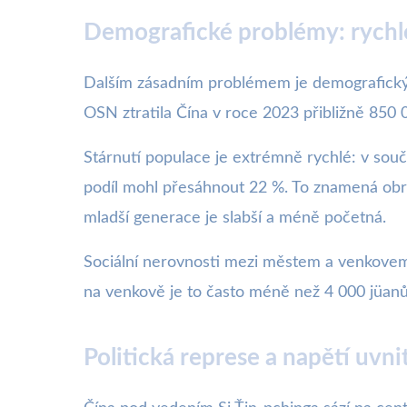
Demografické problémy: rychlé 
Dalším zásadním problémem je demografický v
OSN ztratila Čína v roce 2023 přibližně 850
Stárnutí populace je extrémně rychlé: v souča
podíl mohl přesáhnout 22 %. To znamená obrov
mladší generace je slabší a méně početná.
Sociální nerovnosti mezi městem a venkovem
na venkově je to často méně než 4 000 jüanů.
Politická represe a napětí uvni