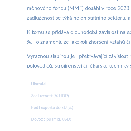
měnového fondu (MMF) dosáhl v roce 2023 p
zadluženost se týká nejen státního sektoru, 
K tomu se přidává dlouhodobá závislost na e
%. To znamená, že jakékoli zhoršení vztahů 
Výraznou slabinou je i přetrvávající závislost
polovodičů, strojírenství či lékařské technik
Ukazatel
Zadluženost (% HDP)
Podíl exportu do EU (%)
Dovoz čipů (mld. USD)