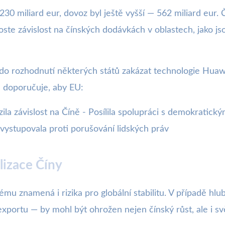
30 miliard eur, dovoz byl ještě vyšší — 562 miliard eur
e závislost na čínských dodávkách v oblastech, jako jsou
d do rozhodnutí některých států zakázat technologie Hua
e doporučuje, aby EU:
la závislost na Číně - Posílila spolupráci s demokratickým
i vystupovala proti porušování lidských práv
lizace Číny
u znamená i rizika pro globální stabilitu. V případě hlubš
xportu — by mohl být ohrožen nejen čínský růst, ale i s