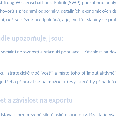
tiftung Wissenschaft und Politik (SWP) podrobnou analý
zhovorů s předními odborníky, detailních ekonomických dat
, než se běžně předpokládá, a její vnitřní slabiny se proh
udie upozorňuje, jsou:
Sociální nerovnosti a stárnutí populace - Závislost na do
u „strategické trpělivosti“ a místo toho přijmout aktivnějš
e třeba připravit se na možné otřesy, které by případná 
t a závislost na exportu
stava o neomezené síle čínské ekonomiky. Realita je však