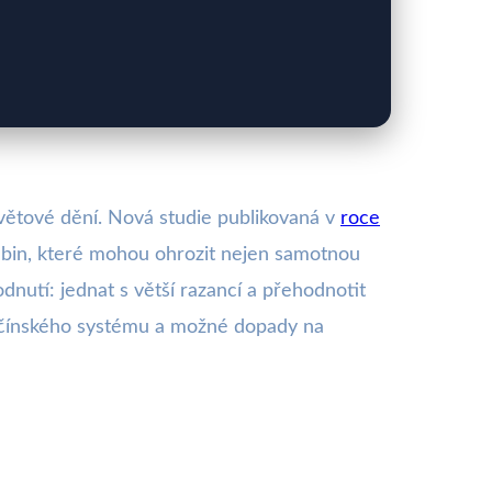
světové dění. Nová studie publikovaná v
roce
labin, které mohou ohrozit nejen samotnou
nutí: jednat s větší razancí a přehodnotit
iny čínského systému a možné dopady na