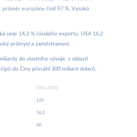
 průměr eurozóny činil 97 %. Vysoká
ská unie 14,3 % čínského exportu, USA 16,2
ínský průmysl a zaměstnanost.
iliardy do vlastního vývoje, v oblasti
čipů do Číny přesáhl 300 miliard dolarů.
USA (2023)
129
16,2
60