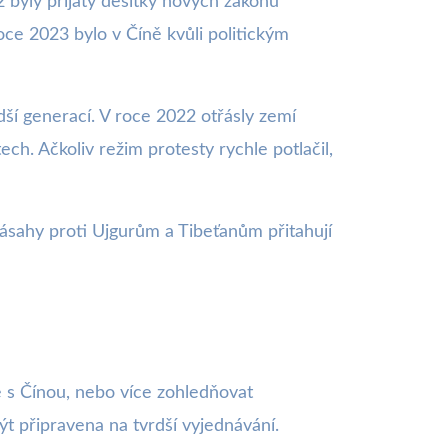
2 byly přijaty desítky nových zákonů
ce 2023 bylo v Číně kvůli politickým
dší generací. V roce 2022 otřásly zemí
ch. Ačkoliv režim protesty rychle potlačil,
 zásahy proti Ujgurům a Tibeťanům přitahují
 s Čínou, nebo více zohledňovat
t připravena na tvrdší vyjednávání.