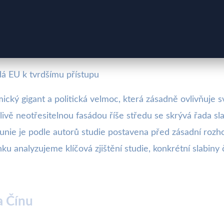
ádá EU k tvrdšímu přístupu
mický gigant a politická velmoc, která zásadně ovlivňuje 
livě neotřesitelnou fasádou říše středu se skrývá řada s
unie je podle autorů studie postavena před zásadní rozhod
ánku analyzujeme klíčová zjištění studie, konkrétní slab
a Čínu