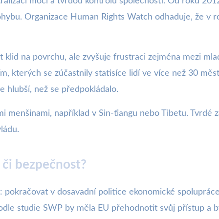
ralizaci moci a tvrdou kontrolu společnosti. Od roku 201
ohybu. Organizace Human Rights Watch odhaduje, že v ro
t klid na povrchu, ale zvyšuje frustraci zejména mezi mla
kterých se zúčastnily statisíce lidí ve více než 30 měste
e hlubší, než se předpokládalo.
ými menšinami, například v Sin-ťiangu nebo Tibetu. Tvrdé
vládu.
 či bezpečnost?
: pokračovat v dosavadní politice ekonomické spolupráce
dle studie SWP by měla EU přehodnotit svůj přístup a bý