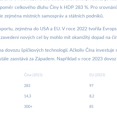
oměr celkového dluhu Číny k HDP 283 %. Pro srovnání:
ale zejména místních samospráv a státních podniků.
xportu, zejména do USA a EU. V roce 2022 tvořila Evrop
či zavedení nových cel by mohlo mít okamžitý dopad na č
 na dovozu špičkových technologií. Ačkoliv Čína investuje m
y stále zaostává za Západem. Například v roce 2023 dovoz 
Čína (2023)
EU (2023)
283
97
14,3
8,2
300+
85