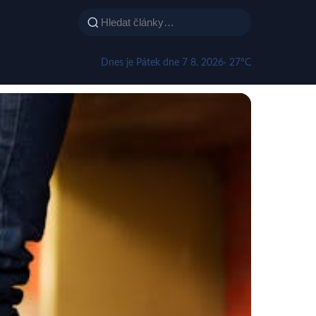
Dnes je Pátek dne 7 8. 2026
· 27°C