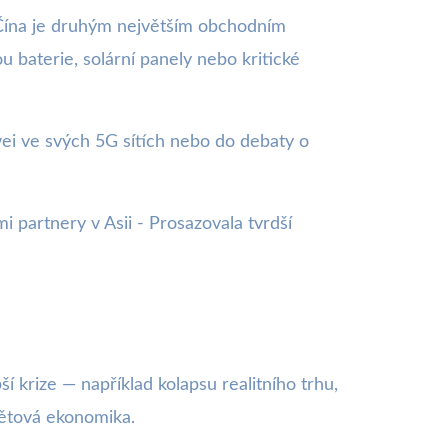
. Čína je druhým největším obchodním
 baterie, solární panely nebo kritické
wei ve svých 5G sítích nebo do debaty o
i partnery v Asii - Prosazovala tvrdší
í krize — například kolapsu realitního trhu,
větová ekonomika.