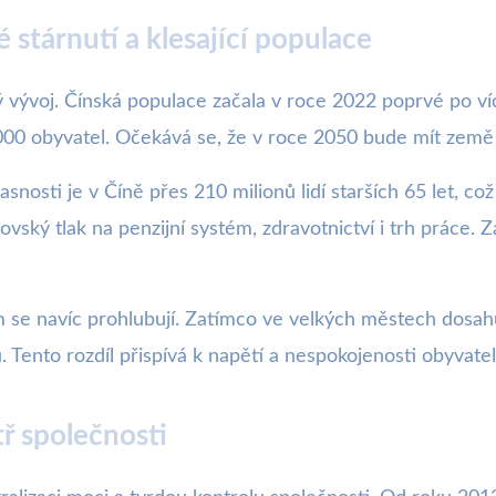
stárnutí a klesající populace
ývoj. Čínská populace začala v roce 2022 poprvé po více
 000 obyvatel. Očekává se, že v roce 2050 bude mít země
snosti je v Číně přes 210 milionů lidí starších 65 let, c
ský tlak na penzijní systém, zdravotnictví i trh práce.
 se navíc prohlubují. Zatímco ve velkých městech dosa
 Tento rozdíl přispívá k napětí a nespokojenosti obyvatel
tř společnosti