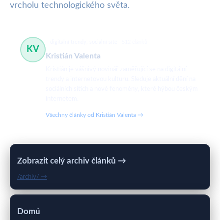
vrcholu technologického světa.
digitální trendy, sociální sítě
512 článků
KV
Kristián Valenta
Kristián je vášnivý novinář zaměřující se na digitální
trendy a internetovou kulturu. Sleduje aktuální dění na
sociálních sítích a nové fenomény, které hýbou českým
internetem.
Všechny články od Kristián Valenta →
Zobrazit celý archiv článků →
/archiv/ →
Domů