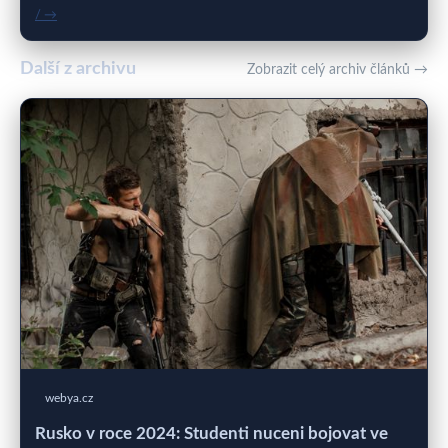
/ →
Další z archivu
Zobrazit celý archiv článků →
webya.cz
Rusko v roce 2024: Studenti nuceni bojovat ve