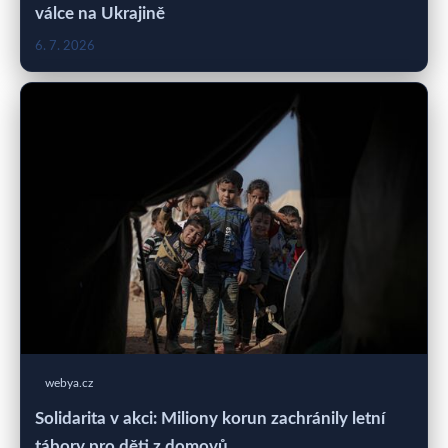
válce na Ukrajině
6. 7. 2026
webya.cz
Solidarita v akci: Miliony korun zachránily letní
tábory pro děti z domovů