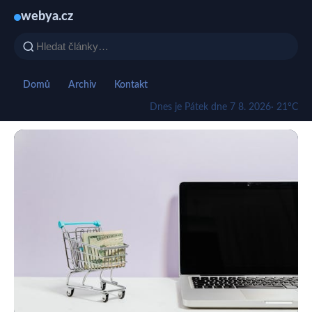
webya.cz
Domů
Archiv
Kontakt
Dnes je Pátek dne 7 8. 2026
· 21°C