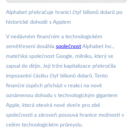
Alphabet překračuje hranici čtyř bilionů dolarů po
webya.cz
historické dohodě s Applem
Alphabet dosáhl 4 bilionů dolarů
díky dohodě s Applem
V nedávném finančním a technologickém
zemětřesení dosáhla
společnost
Alphabet Inc.,
12. 1. 2026
· 3 min čtení · Autor: Kristián Valenta
mateřská společnost Google, milníku, který se
zapsal do dějin. Její tržní kapitalizace překročila
impozantní částku čtyř bilionů dolarů. Tento
finanční úspěch přichází v reakci na nově
oznámenou dohodu s technologickým gigantem
Apple, která otevírá nové dveře pro obě
společnosti a zároveň posouvá hranice možností v
celém technologickém průmyslu.