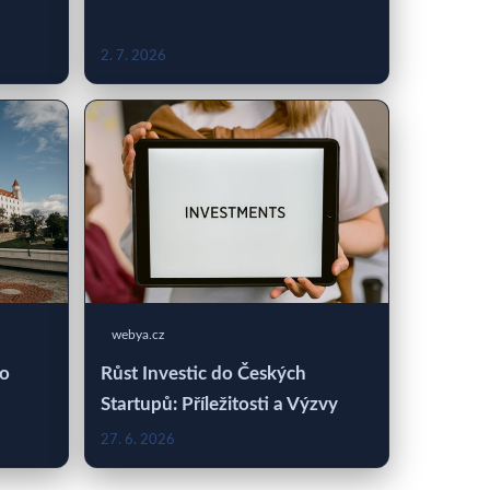
2. 7. 2026
webya.cz
 o
Růst Investic do Českých
Startupů: Příležitosti a Výzvy
27. 6. 2026