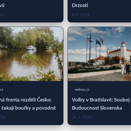
vů
Drzosti
026
4. 7. 2026
cz
webya.cz
á fronta rozdělí Česko:
Volby v Bratislavě: Souboj
 čekají bouřky a povodně
Budoucnost Slovenska
2026
28. 6. 2026