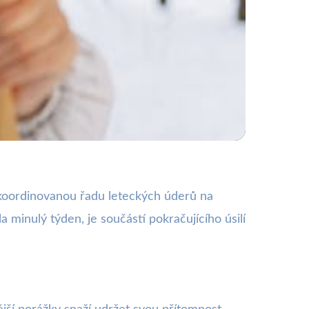
ilizaci regionu
 koordinovanou řadu leteckých úderů na
a minulý týden, je součástí pokračujícího úsilí