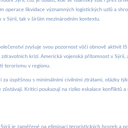
í Sýrii, což je oblast, kde se Islámský stát i přes dřív
em operace likvidace významných logistických uzlů a shrom
 v Sýrii, tak v širším mezinárodním kontextu.
společenství zvyšuje svou pozornost vůči obnově aktivit
dravotních krizí. Americká vojenská přítomnost v Sýrii, 
ti terorismu v regionu.
 za úspěšnou s minimálními civilními ztrátami, otázky tý
ce zůstávají. Kritici poukazují na riziko eskalace konflikt
 Sýrii je zaměřené na eliminaci teroristických hrozeb a p