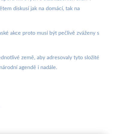
ětem diskusí jak na domácí, tak na
enské akce proto musí být pečlivě zváženy s
ednotlivé země, aby adresovaly tyto složité
inárodní agendě i nadále.
u.