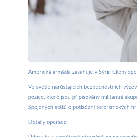
Americká armáda zasahuje v Sýrii: Cílem oper
webya.cz
Americká armáda útočí
Ve světle narůstajících bezpečnostních výz
pozice, které jsou připisovány militantní skup
11. 1. 2026
· 3 min čtení · Autor: Barbora Černá
Spojených států o potlačení teroristických hro
Detaily operace