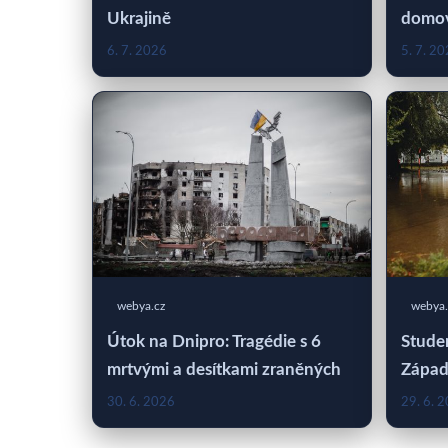
Ukrajině
domo
6. 7. 2026
5. 7. 2
webya.cz
webya.
Útok na Dnipro: Tragédie s 6
Studen
mrtvými a desítkami zraněných
Západ
30. 6. 2026
29. 6. 