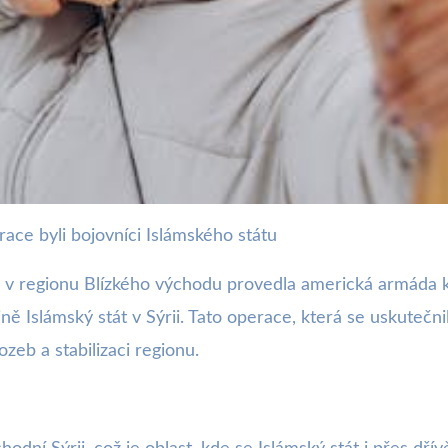
ace byli bojovníci Islámského státu
 na IS v Sýrii: Cílí na stab
ev v regionu Blízkého východu provedla americká armáda
ině Islámský stát v Sýrii. Tato operace, která se uskutečnil
zeb a stabilizaci regionu.