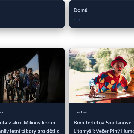
Domů
/ →
cz
webya.cz
rita v akci: Miliony korun
Bryn Terfel na Smetanově
nily letní tábory pro děti z
Litomyšli: Večer Plný Hum