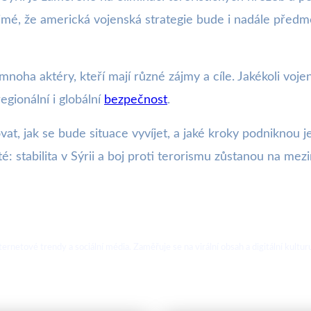
řejmé, že americká vojenská strategie bude i nadále předm
 mnoha aktéry, kteří mají různé zájmy a cíle. Jakékoli voj
gionální i globální
bezpečnost
.
at, jak se bude situace vyvíjet, a jaké kroky podniknou j
é: stabilita v Sýrii a boj proti terorismu zůstanou na mez
ternetové trendy a sociální média. Zaměřuje se na virální obsah a digitální kultur