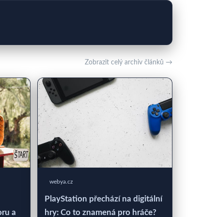
Zobrazit celý archiv článků →
webya.cz
PlayStation přechází na digitální
oru a
hry: Co to znamená pro hráče?