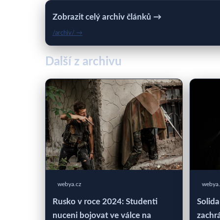
Zobrazit celý archiv článků →
/archiv/ →
Další z archivu
webya.cz
webya.
Rusko v roce 2024: Studenti
Solida
nuceni bojovat ve válce na
zachrá