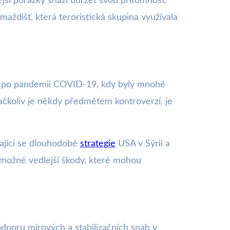
ější porážky snaží udržet svou přítomnost.
aždišť, která teroristická skupina využívala
 IS po pandemii COVID-19, kdy byly mnohé
ačkoliv je někdy předmětem kontroverzí, je
kající se dlouhodobé
strategie
USA v Sýrii a
ů a možné vedlejší škody, které mohou
odporu mírových a stabilizačních snah v