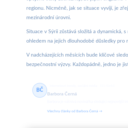
regionu. Nicméně, jak se situace vyvíjí, je z
mezinárodní úrovni.
Situace v Sýrii zůstává složitá a dynamická, s
ohledem na jejich dlouhodobé důsledky pro re
V nadcházejících měsících bude klíčové sledov
bezpečnostní výzvy. Každopádně, jedno je jist
internetové trendy, sociální média
511 článků
BČ
Barbora Černá
Barbora je vášnivá novinářka sledující nejnovější in
Všechny články od Barbora Černá →