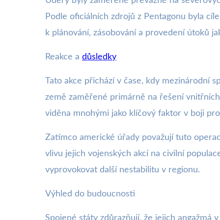
Údery byly zaměřené převážně na severovýchodn
Podle oficiálních zdrojů z Pentagonu byla cíl
k plánování, zásobování a provedení útoků jak
Reakce a
důsledky
Tato akce přichází v čase, kdy mezinárodní 
země zaměřené primárně na řešení vnitřních z
viděna mnohými jako klíčový faktor v boji pro
Zatímco americké úřady považují tuto operaci
vlivu jejich vojenských akcí na civilní popula
vyprovokovat další nestabilitu v regionu.
Výhled do budoucnosti
Spojené státy zdůrazňují, že jejich angažmá v